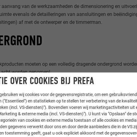
 aanvang van de werkzaamheden de dimensionering en uitvoerin
ruimte evenals de detailleringen van aansluitingen en beëindigin
itingen) af met de ontwerper en de timmerman.
ERGROND
producten moeten op een volledig dragende ondergrond worden 
 acht worden genomen!
IE OVER COOKIES BIJ PREFA
ording
ebruiken wij cookies voor de gegevensregistratie, om een gebruiksvriende
nationale normen en voorschriften zijn de randvoorwaarden („m
 ("Essentieel") en statistieken op te stellen ter verbetering van de kwalite
ieken (incl. VS-diensten)"). Bovendien voeren wij marketingactiviteiten uit 
 volgt gedefinieerd:
arketing & externe media (incl. VS-diensten)"). U kunt via "Opslaan" de s
egorieën van cookies en externe media toestaan of alle cookies en media 
ankbreedte: 80–160 mm
den gegevens verwerkt door ons en door derde aanbieders die in de VS zij
nkdikte: min. 24 mm (min. 22 mm in droge toestand)
sten toestemming geeft, gaat u ook expliciet akkoord met de gegevensove
utvochtigheid: max. 20%