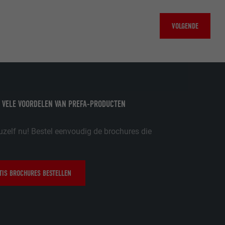
VOLGENDE
ordt gebruikt.
-toepassingen
op de PHP-
eergegeven.
de aanbieders)
 VELE VOORDELEN VAN PREFA-PRODUCTEN
schillende
toestemming
ische gegevens
uzelf nu! Bestel eenvoudig de brochures die
ker.
IS BROCHURES BESTELLEN
in-extension.
lke
nstellingen