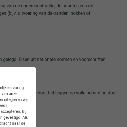
g van de onderconstructie, de hoogtes van de
gen (bijv. uitvoering van dakranden, nokken of
gelegd. Eisen uit nationale normen en voorschriften
lijke ervaring
inimumvereisten”) voor het leggen op volle bebording door
it van onze
en integreren wij
teeds
accepteren. Bij
n gevestigd. Als
rdracht naar de