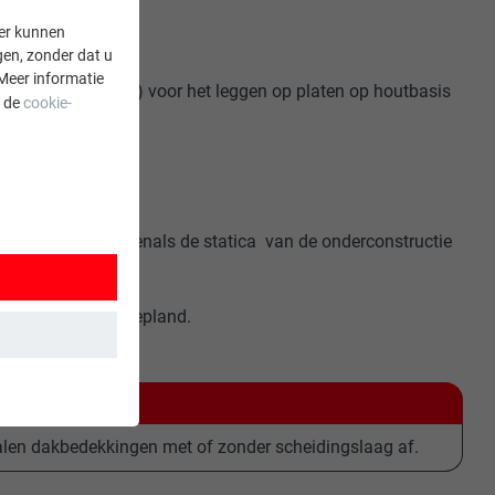
er kunnen
gen, zonder dat u
Meer informatie
inimumvereisten”) voor het leggen op platen op houtbasis
a de
cookie-
t.
estigingsmiddel evenals de statica van de onderconstructie
s zodanig worden gepland.
 wordt
alen dakbedekkingen met of zonder scheidingslaag af.