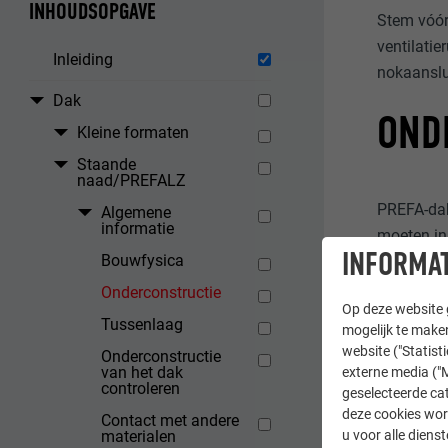
INHOUDSOPGAVE
Stem vóór
ventilatie
Inleiding
nokaanslu
Dak
OND
Kleine formaten
Staande
naad/PREFALZ
PREFA-dak
Algemene
informatie
moeten in
INFORMAT
Bouwfysica
Volle beb
Onderconstructie
Op deze website g
Tussenlaag
Ongeacht 
mogelijk te maken
website ("Statist
PREFA als
Onderconstructie
van het dak
externe media ("M
controleren
geselecteerde cat
Pl
deze cookies wor
Contact met andere
Pla
u voor alle dien
materialen
Ho