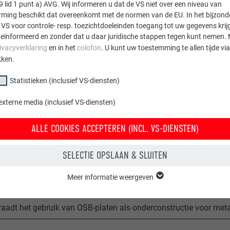
9 lid 1 punt a) AVG. Wij informeren u dat de VS niet over een niveau van
ing beschikt dat overeenkomt met de normen van de EU. In het bijzond
 houtbasis
 VS voor controle- resp. toezichtdoeleinden toegang tot uw gegevens krij
eïnformeerd en zonder dat u daar juridische stappen tegen kunt nemen. 
nationale normen en voorschriften zijn de randvoorwaarden („m
ivacyverklaring
en in het
colofon
. U kunt uw toestemming te allen tijde vi
A als volgt gedefinieerd:
kken.
te van de platen op houtbasis: min. 22 mm*
Statistieken (inclusief VS-diensten)
 het gebruik van platen op houtbasis is een scheidingslaag vereis
externe media (inclusief VS-diensten)
jkende (lagere) plaatdikte moeten de dikte, de keuze van het bev
brikant van de platen op houtbasis worden afgestemd.
ALLE COOKIES ACCEPTEREN (INCL. VS-DIENSTEN)
n als onderconstructie zijn speciale constructies en moeten al
SELECTIE OPSLAAN & SLUITEN
Meer informatie weergeven
OPMERKING
groep "Essentieel" zijn nodig voor basisfuncties van de website. Hierdoor
 de website onberispelijk werkt.
aadt het gebruik van OSB-platen als onderconstructie voor met
Cookie-informatie weergeven
PHPSESSID