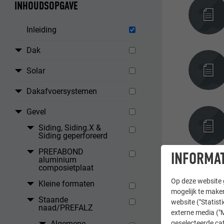
INHOUDSOPGAVE
Inleiding
Dak
Solar
Dakafvoersystemen
Gevel
Siding, Siding.X &
Siding geperforeerd
PREFABOND
INFORMAT
aluminium
composietplaat
Op deze website g
Kleine formaten
mogelijk te maken
Staande
website ("Statist
naad/PREFALZ
externe media ("M
Algemene
geselecteerde cat