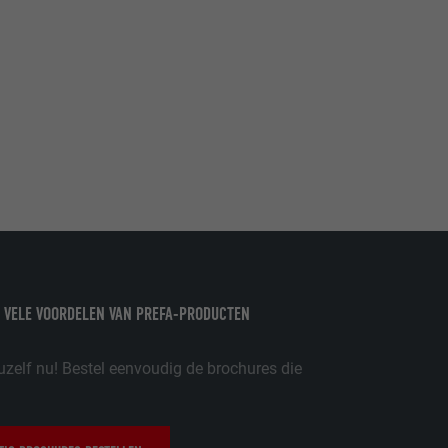
ordt gebruikt.
-toepassingen
op de PHP-
eergegeven.
de aanbieders)
schillende
toestemming
ische gegevens
 VELE VOORDELEN VAN PREFA-PRODUCTEN
ker.
uzelf nu! Bestel eenvoudig de brochures die
in-extension.
lke