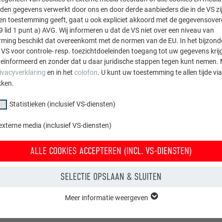
den gegevens verwerkt door ons en door derde aanbieders die in de VS zij
Details en aansluitingen
sten toestemming geeft, gaat u ook expliciet akkoord met de gegevensove
9 lid 1 punt a) AVG. Wij informeren u dat de VS niet over een niveau van
ing beschikt dat overeenkomt met de normen van de EU. In het bijzond
 VS voor controle- resp. toezichtdoeleinden toegang tot uw gegevens krij
eïnformeerd en zonder dat u daar juridische stappen tegen kunt nemen. 
ivacyverklaring
en in het
colofon
. U kunt uw toestemming te allen tijde vi
kken.
Statistieken (inclusief VS-diensten)
externe media (inclusief VS-diensten)
ALLE COOKIES ACCEPTEREN (INCL. VS-DIENSTEN)
SELECTIE OPSLAAN & SLUITEN
Meer informatie weergeven
groep "Essentieel" zijn nodig voor basisfuncties van de website. Hierdoor
 de website onberispelijk werkt.