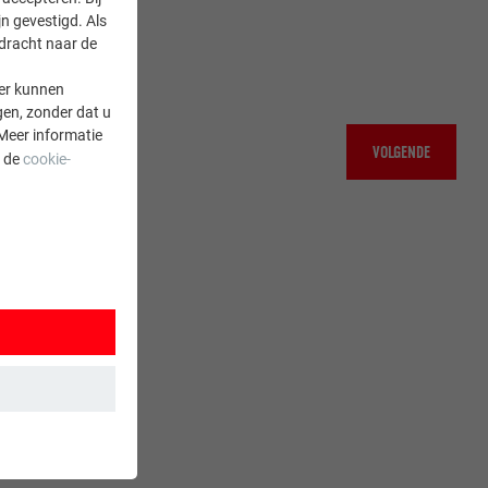
n gevestigd. Als
rdracht naar de
er kunnen
gen, zonder dat u
Meer informatie
VOLGENDE
a de
cookie-
 wordt