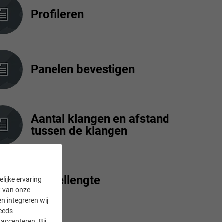
Profileren
Panelen bevestigen
Aantal klangen en afstand
tussen de klangen
Paneellengte
lijke ervaring
it van onze
en integreren wij
teeds
accepteren. Bij