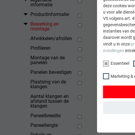
informatie
deze cookies wor
u voor alle dien
Productinformatie
VS volgens art. 4
Bewerking en
gegevensbescherm
montage
instanties van de
daarover wordt g
Afwikkelen/afrollen
TERUG
vindt u in onze
pr
Profileren
instellingen
intre
Montage van de
panelen
Essentieel
Panelen bevestigen
Marketing & 
Plaatsing van de
klangen
Aantal klangen en
afstand tussen de
klangen
Paneelbreedte
ESSENTIEEL
Paneellengte
Cookies van de 
Details en
gewaarborgd dat