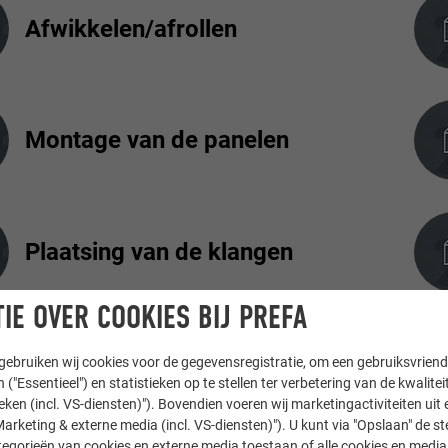
Afwikkelen/afrollen
Montage van de panelen
Plaatsing van de klangen
IE OVER COOKIES BIJ PREFA
Paneelbreedte
ebruiken wij cookies voor de gegevensregistratie, om een gebruiksvriende
 ("Essentieel") en statistieken op te stellen ter verbetering van de kwalite
ieken (incl. VS-diensten)"). Bovendien voeren wij marketingactiviteiten uit 
arketing & externe media (incl. VS-diensten)"). U kunt via "Opslaan" de s
egorieën van cookies en externe media toestaan of alle cookies en media 