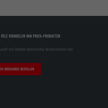
ordt gebruikt.
-toepassingen
op de PHP-
eergegeven.
 VELE VOORDELEN VAN PREFA-PRODUCTEN
de aanbieders)
schillende
uzelf nu! Bestel eenvoudig de brochures die
toestemming
ische gegevens
ker.
IS BROCHURES BESTELLEN
in-extension.
lke
nstellingen
w