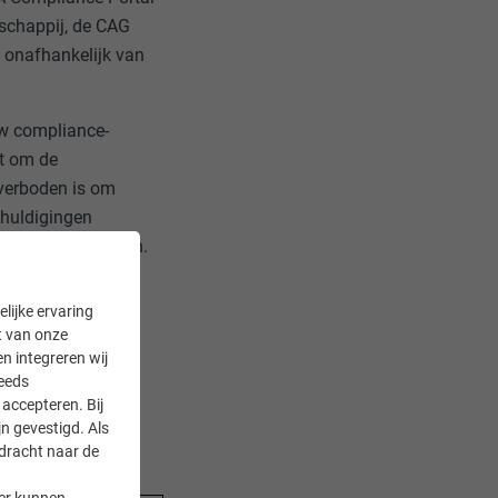
schappij, de CAG
onafhankelijk van
uw compliance-
at om de
 verboden is om
chuldigingen
 tot gevolg hebben.
lijke ervaring
it van onze
en integreren wij
teeds
accepteren. Bij
n gevestigd. Als
rdracht naar de
er kunnen