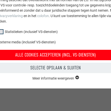
 VS voor controle- resp. toezichtdoeleinden toegang tot uw gegevens krij
eïnformeerd en zonder dat u daar juridische stappen tegen kunt nemen. 
ivacyverklaring
en in het
colofon
. U kunt uw toestemming te allen tijde vi
kken.
Statistieken (inclusief VS-diensten)
externe media (inclusief VS-diensten)
ALLE COOKIES ACCEPTEREN (INCL. VS-DIENSTEN)
SELECTIE OPSLAAN & SLUITEN
Meer informatie weergeven
yverklaring
gelezen.
groep "Essentieel" zijn nodig voor basisfuncties van de website. Hierdoor
 de website onberispelijk werkt.
Cookie-informatie weergeven
PHPSESSID