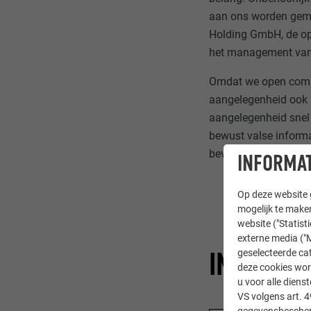
aan ons worden geme
Holding GmbH, de op
het management van 
Omdat we open commu
aangelegenheid ook 
aangelegenheid snel 
bewust valse informa
bevatten. Dergelijke
INFORMAT
Op deze website g
mogelijk te maken
website ("Statist
externe media ("M
INCIDEN
geselecteerde cat
deze cookies wor
u voor alle dien
VS volgens art. 4
gegevensbescherm