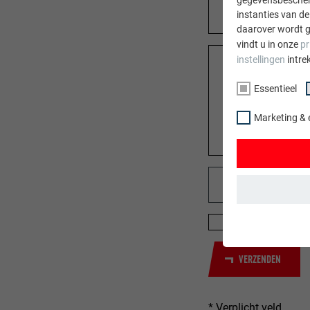
instanties van de
daarover wordt g
vindt u in onze
pr
instellingen
intre
Essentieel
Marketing & 
Ik heb de
privac
ESSENTIEEL
Cookies van de 
gewaarborgd dat
VERZENDEN
NAAM
* Verplicht veld