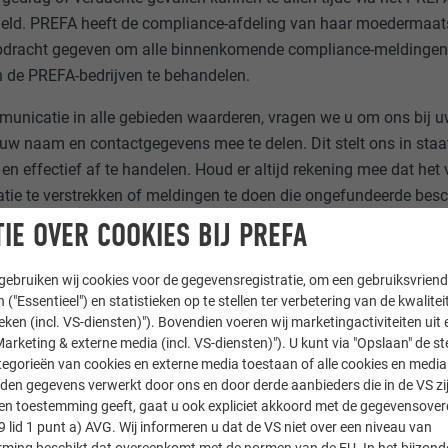
ld. PREFA heeft de compliance-afdeling van haar moedermaat
dracht gegeven om alle binnenkomende compliance-meldingen 
de PREFA-bedrijven te behandelen.
nicatie in alle gebieden waarderen, vragen we u om ons bij 
uw naam en contactgegevens mee te delen. Dit stelt ons in sta
en effectief af te handelen. Houd er altijd rekening mee dat het
tie te verstrekken of meldingen te doen die ongefundeerde bes
 meldingen worden niet getolereerd en kunnen juridische stappen
IE OVER COOKIES BIJ PREFA
ebruiken wij cookies voor de gegevensregistratie, om een gebruiksvriende
 ("Essentieel") en statistieken op te stellen ter verbetering van de kwalite
ieken (incl. VS-diensten)"). Bovendien voeren wij marketingactiviteiten uit 
arketing & externe media (incl. VS-diensten)"). U kunt via "Opslaan" de s
T MELDEN
egorieën van cookies en externe media toestaan of alle cookies en media 
den gegevens verwerkt door ons en door derde aanbieders die in de VS zij
sten toestemming geeft, gaat u ook expliciet akkoord met de gegevensove
9 lid 1 punt a) AVG. Wij informeren u dat de VS niet over een niveau van
ing beschikt dat overeenkomt met de normen van de EU. In het bijzond