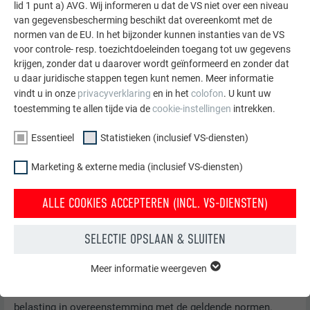
lid 1 punt a) AVG. Wij informeren u dat de VS niet over een niveau
STATISCHE BASISPRINCIPES
van gegevensbescherming beschikt dat overeenkomt met de
normen van de EU. In het bijzonder kunnen instanties van de VS
voor controle- resp. toezichtdoeleinden toegang tot uw gegevens
Eisen voor de dragende dakbedekking:
krijgen, zonder dat u daarover wordt geïnformeerd en zonder dat
u daar juridische stappen tegen kunt nemen. Meer informatie
Bedekking met dubbele staande fels van PREFALZ of
vindt u in onze
privacyverklaring
en in het
colofon
. U kunt uw
FALZONAL®
toestemming te allen tijde via de
cookie-instellingen
intrekken.
Bevestiging van de dakbedekking met PREFA-klangen
en PREFA-spijkers van rvs 28/30 of 28/25, of met
Essentieel
Statistieken (inclusief VS-diensten)
roestvrijstalen schroeven met verzonken kop 4,5/30
van PREFA
Marketing & externe media (inclusief VS-diensten)
Klemsafstand volgens windlastberekening
(max. 33 cm)
ALLE COOKIES ACCEPTEREN (INCL. VS-DIENSTEN)
Afstand bovenkant dak tot bovenkant Prefa railprofiel
≤ 150mm
SELECTIE OPSLAAN & SLUITEN
Afstand tussen twee felsklemmen op dezelfde fels ≥
400mm
Meer informatie weergeven
ESSENTIEEL
Cookies van de groep "Essentieel" zijn nodig voor basisfuncties
Ontwerp van de dakconstructie voor de uitgeoefende
van de website. Hierdoor wordt gewaarborgd dat de website
belasting in overeenstemming met de geldende normen.