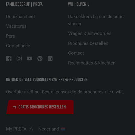
FAMILIEBEDRIJF | PREFA
WIJ HELPEN U
Duurzaamheid
Dakdekkers bij u in de buurt
NAAM
lissc
vinden
Vacatures
Vragen & antwoorden
AANBIEDER
LinkedIn
Pers
Brochures bestellen
Compliance
VERVALTIJD
1 jaar
Contact
Wordt gebruikt om ervoor te zorgen dat
Reclamaties & klachten
DOEL
het juiste SameSite-attribuut voor alle
cookies in deze browser aanwezig is
ONTDEK DE VELE VOORDELEN VAN PREFA-PRODUCTEN
Overtuig uzelf nu! Bestel eenvoudig de brochures die u wilt.
NAAM
_fbp
GRATIS BROCHURES BESTELLEN
AANBIEDER
Facebook
VERVALTIJD
3 maanden
My PREFA
Nederland
Wordt door Facebook gebruikt om een