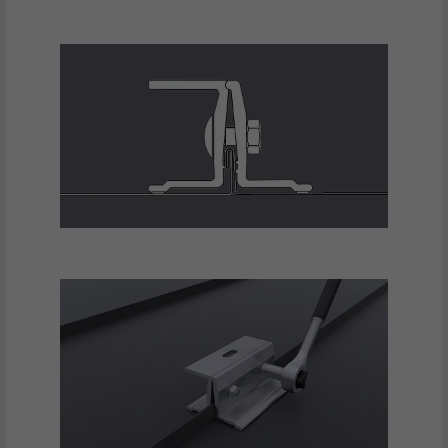
genereren m.b.t. het gebruik van de
VERVALTIJD
Sessie
website door de bezoeker.
Slaat de door de gebruiker geselecteerde
DOEL
taalversie van een website op.
NAAM
_gaexp
AANBIEDER
Google Optimize
NAAM
lang
VERVALTIJD
90 dagen
AANBIEDER
LinkedIn
Wordt bij wijze van test geplaatst om te
VERVALTIJD
Sessie
controleren of de browser het plaatsen
DOEL
van cookies toestaat. Bevat geen
Ingesteld door LinkedIn wanneer een
identificatiekenmerken.
DOEL
website een ingebed "Volg ons"-venster
bevat.
NAAM
bcookie
AANBIEDER
LinkedIn