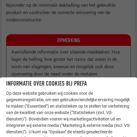
bijzonder op de minimale dakhelling van het gebruikte
product en controleer de correcte uitvoering van de
onderconstructie.
OPMERKING
Aanvullende informatie over staande-naaddaken: Hoe
lager de helling, hoe groter het risico dat water in de
vorm van slagregen, sneeuw en mogelijk ook door
opstuwing door de naad onder de metalen
dakbedekking binnendringt. Voor een dakhelling tot 7°
INFORMATIE OVER COOKIES BIJ PREFA
moeten speciale voorzorgsmaatregelen (bijv.
Op deze website gebruiken wij cookies voor de
naadafdichtingsgel) worden genomen.
gegevensregistratie, om een gebruiksvriendelijke ervaring mogelijk
Wij adviseren daarom om de onderconstructie uit te
te maken ("Essentieel") en statistieken op te stellen ter verbetering
voeren met een dakhelling > 7° (13%).
van de kwaliteit van onze website ("Statistieken (incl. VS-
diensten)"). Bovendien voeren wij marketingactiviteiten uit en
integreren wij externe media ("Marketing & externe media (incl. VS-
diensten)"). U kunt via "Opslaan" de steeds geselecteerde