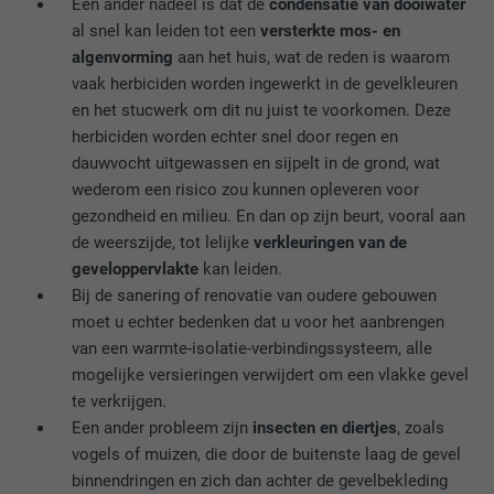
Een ander nadeel is dat de
condensatie van dooiwater
DOEL
Browser ID-cookie
al snel kan leiden tot een
versterkte mos- en
algenvorming
aan het huis, wat de reden is waarom
vaak herbiciden worden ingewerkt in de gevelkleuren
NAAM
li_sugr
en het stucwerk om dit nu juist te voorkomen. Deze
herbiciden worden echter snel door regen en
AANBIEDER
LinkedIn
dauwvocht uitgewassen en sijpelt in de grond, wat
wederom een risico zou kunnen opleveren voor
VERVALTIJD
3 maanden
gezondheid en milieu. En dan op zijn beurt, vooral aan
de weerszijde, tot lelijke
verkleuringen van de
DOEL
Browser ID-cookie
geveloppervlakte
kan leiden.
Bij de sanering of renovatie van oudere gebouwen
moet u echter bedenken dat u voor het aanbrengen
NAAM
GPS
van een warmte-isolatie-verbindingssysteem, alle
AANBIEDER
YouTube
mogelijke versieringen verwijdert om een vlakke gevel
te verkrijgen.
VERVALTIJD
1 dag
Een ander probleem zijn
insecten en diertjes
, zoals
vogels of muizen, die door de buitenste laag de gevel
Registreert een eenduidige ID op mobiele
binnendringen en zich dan achter de gevelbekleding