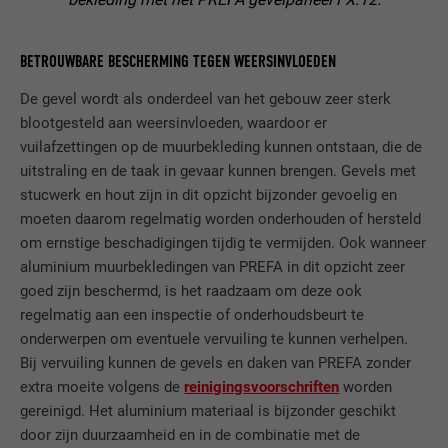
VERVALTIJD
1 jaar
BETROUWBARE BESCHERMING TEGEN WEERSINVLOEDEN
Deze cookie bevat een eenduidige UUID
om op meerdere website acties te
De gevel wordt als onderdeel van het gebouw zeer sterk
DOEL
groeperen wanneer de gebruiker niet
blootgesteld aan weersinvloeden, waardoor er
eenduidig kan worden ingedeeld.
vuilafzettingen op de muurbekleding kunnen ontstaan, die de
uitstraling en de taak in gevaar kunnen brengen. Gevels met
stucwerk en hout zijn in dit opzicht bijzonder gevoelig en
NAAM
li_gc
moeten daarom regelmatig worden onderhouden of hersteld
om ernstige beschadigingen tijdig te vermijden. Ook wanneer
AANBIEDER
LinkedIn
aluminium muurbekledingen van PREFA in dit opzicht zeer
goed zijn beschermd, is het raadzaam om deze ook
VERVALTIJD
2 jaar
regelmatig aan een inspectie of onderhoudsbeurt te
onderwerpen om eventuele vervuiling te kunnen verhelpen.
Dient voor het opslaan van de
Bij vervuiling kunnen de gevels en daken van PREFA zonder
toestemming van de gebruiker voor het
DOEL
gebruik van cookies voor niet-essentiële
extra moeite volgens de
reinigingsvoorschriften
worden
doeleinden.
gereinigd. Het aluminium materiaal is bijzonder geschikt
door zijn duurzaamheid en in de combinatie met de