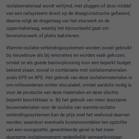
isolatiemateriaal wordt verlijmd, met pluggen of door middel
Gebruikt door Google DoubleClick om de
van een railsysteem direct op de draagconstructie gefixeerd,
handelingen van de gebruiker op de
daarna volgt de dragerlaag van het stucwerk en de
website na de weergave van of het klikken
op een van de advertenties van de
oppervlaktelaag, waarbij het bijvoorbeeld gaat om
DOEL
aanbieder te registreren en te melden. Het
bovenstucwerk of platte bakstenen.
doel hiervan is het meten van de
Warmte-isolatie-verbindingssystemen worden zowel gebruikt
effectiviteit van een reclame en de
bij nieuwbouw als bij renovaties en worden vaak gekozen,
weergave van doelgerichte reclame voor
de gebruiker.
omdat ze als goede basisoplossing voor een beperkt budget
bekend staan; vooral in combinatie met isolatiematerialen
zoals EPS en XPS. Het gebruik van deze isolatiematerialen is
NAAM
_pin_unauth
om milieuredenen echter discutabel, omdat aardolie nodig is
voor de productie van deze materialen en deze slechts
AANBIEDER
Pinterest
beperkt beschikbaar is. Bij het gebruik van meer duurzame
bouwmaterialen voor de isolatie van warmte-isolatie-
VERVALTIJD
1 jaar
verbindingssystemen kan de prijs snel het veelvoud daarvan
worden, waardoor eventuele kostenvoordelen ten opzichte
Wordt door Pinterest gebruikt om het
DOEL
van een voorgezette, geventileerde gevel in het meer
gebruik van de diensten te volgen.
duurzame isolatiesegment gedeeltelijk verwaarloosbaar