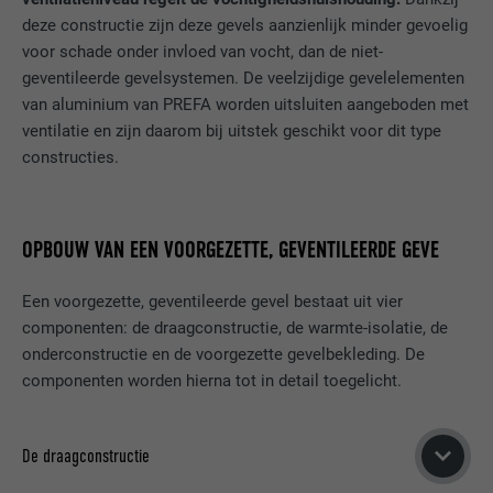
van de cookie-opt-in-extension. Deze
deze constructie zijn deze gevels aanzienlijk minder gevoelig
AANBIEDER
Google Analytics
DOEL
cookie moet worden opgeslagen, zodat de
VERVALTIJD
6 maanden
voor schade onder invloed van vocht, dan de niet-
tool weet welke cookiegroepen de
geventileerde gevelsystemen. De veelzijdige gevelelementen
VERVALTIJD
1 dag
gebruiker heeft geaccepteerd.
Deze cookie bevat een eenduidige ID
van aluminium van PREFA worden uitsluiten aangeboden met
waarmee uw voorkeursinstellingen en
ventilatie en zijn daarom bij uitstek geschikt voor dit type
Wordt door Google Analytics gebruikt om
DOEL
andere informatie worden opgeslagen, in
de hoeveelheid aanvragen te beperken.
constructies.
het bijzonder uw voorkeurstaal, het aantal
DOEL
zoekresultaten dat per website moet
worden weergegeven (bijv. 10 of 20) en of
NAAM
_gid
het Google SafeSearch-filter geactiveerd
OPBOUW VAN EEN VOORGEZETTE, GEVENTILEERDE GEVE
moet zijn.
AANBIEDER
Google Universal Analytics
Een voorgezette, geventileerde gevel bestaat uit vier
componenten: de draagconstructie, de warmte-isolatie, de
VERVALTIJD
1 dag
NAAM
lang
onderconstructie en de voorgezette gevelbekleding. De
Registreert een eenduidige ID, die gebruikt
componenten worden hierna tot in detail toegelicht.
AANBIEDER
ads.linkedin.com
wordt om statistische gegevens te
DOEL
genereren m.b.t. het gebruik van de
VERVALTIJD
Sessie
website door de bezoeker.
De draagconstructie
Slaat de door de gebruiker geselecteerde