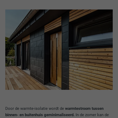
VERVALTIJD
29 dagen
Wordt gebruikt om bezoekers op meerdere
websites te volgen, om op basis van de
DOEL
voorkeuren van de bezoeker relevante
reclame te presenteren.
NAAM
lidc
AANBIEDER
LinkedIn
VERVALTIJD
1 dag
Gebruikt door de socialnetworking-dienst
DOEL
LinkedIn voor het volgen van het gebruik
van ingebedde diensten.
Door de warmte-isolatie wordt de
warmtestroom tussen
binnen- en buitenhuis geminimaliseerd.
In de zomer kan de
NAAM
lissc