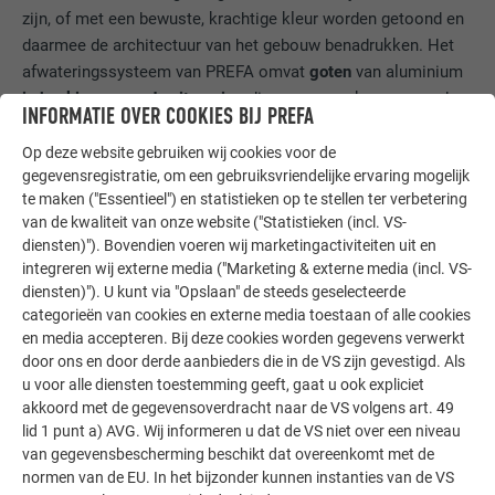
zijn, of met een bewuste, krachtige kleur worden getoond en
daarmee de architectuur van het gebouw benadrukken. Het
afwateringssysteem van PREFA omvat
goten
van aluminium
in hoekige en ronde uitvoering
die naar wens kunnen worden
INFORMATIE OVER COOKIES BIJ PREFA
geselecteerd. Door het PREFA compleet-systeem is
gewaarborgd dat alle componenten op ideale wijze onderling
Op deze website gebruiken wij cookies voor de
gegevensregistratie, om een gebruiksvriendelijke ervaring mogelijk
vastklikken – het dak, de dakafwatering, maar ook de gevel
te maken ("Essentieel") en statistieken op te stellen ter verbetering
en alle accessoires.
van de kwaliteit van onze website ("Statistieken (incl. VS-
diensten)"). Bovendien voeren wij marketingactiviteiten uit en
Door een bekleding van PREFA krijgt uw gevel niet alleen een
integreren wij externe media ("Marketing & externe media (incl. VS-
individuele uitstraling
, maar is
ook uitstekend beschermd
diensten)"). U kunt via "Opslaan" de steeds geselecteerde
tegen weersinvloeden
. Zoals u ziet, worden aan u en uw
categorieën van cookies en externe media toestaan of alle cookies
creativiteit bij de oppervlaktevormgeving van uw nieuwe
en media accepteren. Bij deze cookies worden gegevens verwerkt
gevel met PREFA gevelsystemen vrijwel geen grenzen
door ons en door derde aanbieders die in de VS zijn gevestigd. Als
gesteld! Voor meer gevelideeën en inspiratie, of het nu om
u voor alle diensten toestemming geeft, gaat u ook expliciet
nieuwbouw of gevelrenovatie gaat, bladert u het beste door
akkoord met de gegevensoverdracht naar de VS volgens art. 49
lid 1 punt a) AVG. Wij informeren u dat de VS niet over een niveau
onze
referentieobjecten
en
renovatiegalerij
.
van gegevensbescherming beschikt dat overeenkomt met de
normen van de EU. In het bijzonder kunnen instanties van de VS