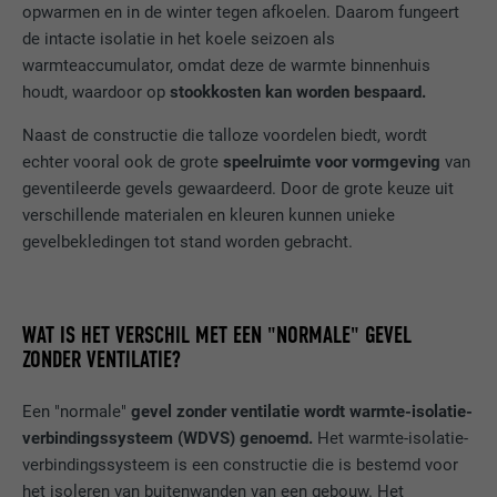
opwarmen en in de winter tegen afkoelen. Daarom fungeert
de intacte isolatie in het koele seizoen als
warmteaccumulator, omdat deze de warmte binnenhuis
NAAM
fr
houdt, waardoor op
stookkosten kan worden bespaard.
AANBIEDER
Facebook
Naast de constructie die talloze voordelen biedt, wordt
echter vooral ook de grote
speelruimte voor vormgeving
van
VERVALTIJD
3 maanden
geventileerde gevels gewaardeerd. Door de grote keuze uit
verschillende materialen en kleuren kunnen unieke
Wordt door Facebook gebruikt om een
gevelbekledingen tot stand worden gebracht.
serie promotieproducten weer te geven,
DOEL
zoals realtime-biedingen van derde
adverteerders.
WAT IS HET VERSCHIL MET EEN "NORMALE" GEVEL
ZONDER VENTILATIE?
NAAM
IDE
Een "normale"
gevel zonder ventilatie wordt warmte-isolatie-
AANBIEDER
doubleclick.net
verbindingssysteem (WDVS) genoemd.
Het warmte-isolatie-
verbindingssysteem is een constructie die is bestemd voor
VERVALTIJD
1 jaar
het isoleren van buitenwanden van een gebouw. Het