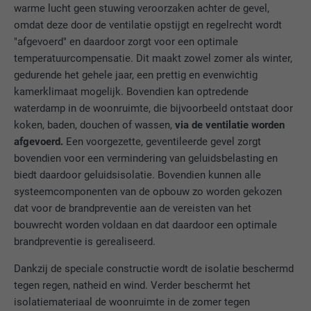
warme lucht geen stuwing veroorzaken achter de gevel,
omdat deze door de ventilatie opstijgt en regelrecht wordt
AANBIEDER
LinkedIn
"afgevoerd" en daardoor zorgt voor een optimale
temperatuurcompensatie. Dit maakt zowel zomer als winter,
VERVALTIJD
1 jaar
gedurende het gehele jaar, een prettig en evenwichtig
kamerklimaat mogelijk. Bovendien kan optredende
Wordt gebruikt om ervoor te zorgen dat
waterdamp in de woonruimte, die bijvoorbeeld ontstaat door
DOEL
het juiste SameSite-attribuut voor alle
cookies in deze browser aanwezig is
koken, baden, douchen of wassen,
via de ventilatie worden
afgevoerd.
Een voorgezette, geventileerde gevel zorgt
bovendien voor een vermindering van geluidsbelasting en
NAAM
_fbp
biedt daardoor geluidsisolatie. Bovendien kunnen alle
systeemcomponenten van de opbouw zo worden gekozen
AANBIEDER
Facebook
dat voor de brandpreventie aan de vereisten van het
bouwrecht worden voldaan en dat daardoor een optimale
VERVALTIJD
3 maanden
brandpreventie is gerealiseerd.
Wordt door Facebook gebruikt om een
Dankzij de speciale constructie wordt de isolatie beschermd
serie promotieproducten weer te geven,
tegen regen, natheid en wind. Verder beschermt het
DOEL
zoals realtime-biedingen van derde
isolatiemateriaal de woonruimte in de zomer tegen
adverteerders.