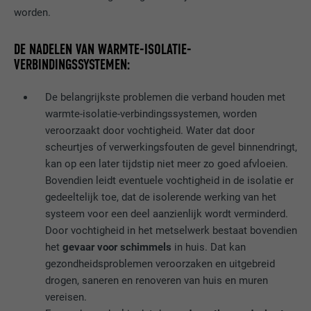
worden.
NAAM
__cfduid
DE NADELEN VAN WARMTE-ISOLATIE-
VERBINDINGSSYSTEMEN:
AANBIEDER
Adsymptotic.com
VERVALTIJD
1 maand
De belangrijkste problemen die verband houden met
warmte-isolatie-verbindingssystemen, worden
Cookie die gebruikt wordt om
veroorzaakt door vochtigheid. Water dat door
afzonderlijke clients achter een
scheurtjes of verwerkingsfouten de gevel binnendringt,
DOEL
gezamenlijk IP-adres te identificeren en
kan op een later tijdstip niet meer zo goed afvloeien.
veiligheidsinstellingen op basis van clients
Bovendien leidt eventuele vochtigheid in de isolatie er
toe te passen.
gedeeltelijk toe, dat de isolerende werking van het
systeem voor een deel aanzienlijk wordt verminderd.
Door vochtigheid in het metselwerk bestaat bovendien
NAAM
U
het
gevaar voor schimmels
in huis. Dat kan
gezondheidsproblemen veroorzaken en uitgebreid
AANBIEDER
Adsymptotic.com
drogen, saneren en renoveren van huis en muren
VERVALTIJD
3 maanden
vereisen.