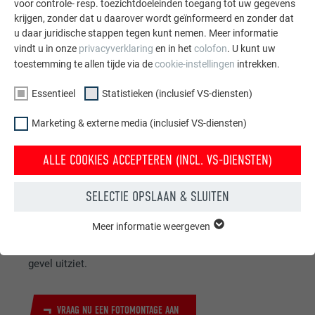
voor controle- resp. toezichtdoeleinden toegang tot uw gegevens
krijgen, zonder dat u daarover wordt geïnformeerd en zonder dat
u daar juridische stappen tegen kunt nemen. Meer informatie
vindt u in onze
privacyverklaring
en in het
colofon
. U kunt uw
toestemming te allen tijde via de
cookie-instellingen
intrekken.
Essentieel
Statistieken (inclusief VS-diensten)
Marketing & externe media (inclusief VS-diensten)
ALLE COOKIES ACCEPTEREN (INCL. VS-DIENSTEN)
SELECTIE OPSLAAN & SLUITEN
JE HUIS IN DE PREFA-LOOK
Meer informatie weergeven
Wij laten u met behulp van een fotomontage zien hoe
ESSENTIEEL
Cookies van de groep "Essentieel" zijn nodig voor basisfuncties
mooi uw huis er met een PREFA-dak of een PREFA-
van de website. Hierdoor wordt gewaarborgd dat de website
gevel uitziet.
onberispelijk werkt.
Cookie-informatie weergeven
NAAM
PHPSESSID
VRAAG NU EEN FOTOMONTAGE AAN