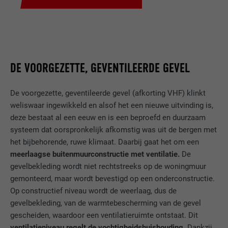
STATISTIEKEN (INCLUSIEF VS-DIENSTEN)
AANBIEDER
PHP
De "Statistieken (incl. VS-diensten)"-cookies helpen ons om te
begrijpen hoe de website wordt gebruikt. Informatie wordt
VERVALTIJD
Sessie
verzameld om de gebruikerservaring van de website te
verbeteren.
Deze cookie slaat uw huidige sessie met
DE VOORGEZETTE, GEVENTILEERDE GEVEL
betrekking tot PHP-toepassingen op en
Cookie-informatie weergeven
NAAM
_ga
zorgt er zo voor dat alle functies van de
DOEL
De voorgezette, geventileerde gevel (afkorting VHF) klinkt
website, die op de PHP-programmeertaal
weliswaar ingewikkeld en alsof het een nieuwe uitvinding is,
MARKETING & EXTERNE MEDIA (INCLUSIEF VS-DIENSTEN)
AANBIEDER
Google Universal Analytics
gebaseerd zijn, volledig kunnen worden
deze bestaat al een eeuw en is een beproefd en duurzaam
"Marketing & externe media (incl. VS-diensten)"-cookies
weergegeven.
worden door adverteerders (derde aanbieders) gebruikt om
VERVALTIJD
2 jaar
systeem dat oorspronkelijk afkomstig was uit de bergen met
gepersonaliseerde reclame weer te geven. Ze doen dit door
het bijbehorende, ruwe klimaat. Daarbij gaat het om een
bezoekers op verschillende websites te observeren. Als deze
Registreert een eenduidige ID, die gebruikt
NAAM
cookie_optin
meerlaagse buitenmuurconstructie met ventilatie.
De
cookies worden geaccepteerd, is er geen handmatige
wordt om statistische gegevens te
gevelbekleding wordt niet rechtstreeks op de woningmuur
DOEL
toestemming meer nodig voor de toegang tot inhoud van
genereren m.b.t. het gebruik van de
AANBIEDER
Sgalinski
gemonteerd, maar wordt bevestigd op een onderconstructie.
videoplatforms en socialmedia-platforms.
website door de bezoeker.
Op constructief niveau wordt de weerlaag, dus de
VERVALTIJD
12 maanden
gevelbekleding, van de warmtebescherming van de gevel
Cookie-informatie weergeven
NAAM
NID
gescheiden, waardoor een ventilatieruimte ontstaat. Dit
NAAM
_gat
Deze cookie is essentieel voor de werking
AANBIEDER
Google
ventilatieniveau regelt de vochtigheidshuishouding.
Dankzij