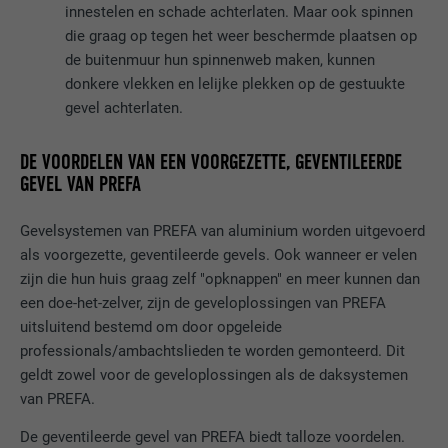
apparaten, om tracking op basis van de
innestelen en schade achterlaten. Maar ook spinnen
DOEL
geografische GPS-locatie mogelijk te
die graag op tegen het weer beschermde plaatsen op
maken.
de buitenmuur hun spinnenweb maken, kunnen
donkere vlekken en lelijke plekken op de gestuukte
gevel achterlaten.
NAAM
VISITOR_INFO1_LIVE
DE VOORDELEN VAN EEN VOORGEZETTE, GEVENTILEERDE
AANBIEDER
YouTube
GEVEL VAN PREFA
VERVALTIJD
179 dagen
Gevelsystemen van PREFA van aluminium worden uitgevoerd
DOEL
YouTube-bandbreedtemeting
als voorgezette, geventileerde gevels. Ook wanneer er velen
zijn die hun huis graag zelf "opknappen" en meer kunnen dan
een doe-het-zelver, zijn de geveloplossingen van PREFA
NAAM
YSC
uitsluitend bestemd om door opgeleide
professionals/ambachtslieden te worden gemonteerd. Dit
AANBIEDER
YouTube
geldt zowel voor de geveloplossingen als de daksystemen
van PREFA.
VERVALTIJD
Sessie
De geventileerde gevel van PREFA biedt talloze voordelen.