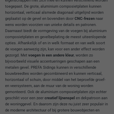
eigenschappen met zich mee en kunnen verschillend worden
toegepast. De grote, aluminium composietplaten kunnen
horizontaal, verticaal alsmede diagonaal uitgelijnd worden
geplaatst op de gevel en bovendien door
CNC-frezen
naar
wens worden voorzien van unieke details en patronen.
Daarnaast biedt de vormgeving van de voegen bij aluminium
composietplaten en gevelbeplating de meest uiteenlopende
opties. Afhankelijk of en in welk formaat en van welk soort
de voegen aanwezig zijn, kan voor een ander effect worden
gezorgd. Met
voegen in een andere kleur
, worden zo
bijvoorbeeld visuele accentueringen geschapen aan een
metalen gevel. PREFA Sidings kunnen in verschillende
bouwbreedtes worden gecombineerd en kunnen verticaal,
horizontaal of schuin, door middel van het beproefde groef-
en veersysteem, aan de muur van de woning worden
gemonteerd. Ook de aluminium composietplaten zijn echter
geschikt voor een zeer
creatief lijnenspel
en dekpatroon aan
de woninggevel. En daarom zijn deze nu juist zeer populair in
de moderne architectuur of bij grotere bouwobjecten en