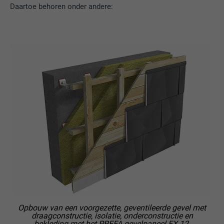
Wordt door YouTube (Google) gebruikt om
Daartoe behoren onder andere:
DOEL
gebruikersinstellingen op te slaan en voor
andere niet-vermelde doeleinden
NAAM
_gcl_au
AANBIEDER
Google AdSense
VERVALTIJD
3 maanden
Wordt door Google AdSense gebruikt om
te experimenteren met reclame-efficiëntie
DOEL
op websites die de diensten daarvan
gebruiken.
NAAM
_pinterest_ct_ua
Opbouw van een voorgezette, geventileerde gevel met
draagconstructie, isolatie, onderconstructie en
AANBIEDER
Pinterest
bekleding met het PREFA gevelpaneel FX.12.