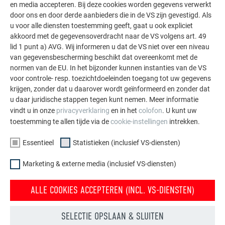
OPMERKING
en media accepteren. Bij deze cookies worden gegevens verwerkt
door ons en door derde aanbieders die in de VS zijn gevestigd. Als
Bij de planning van fotovoltaïsche installaties wordt
u voor alle diensten toestemming geeft, gaat u ook expliciet
aanbevolen om de draagconstructie zorgvuldig in acht
akkoord met de gegevensoverdracht naar de VS volgens art. 49
te nemen.
lid 1 punt a) AVG. Wij informeren u dat de VS niet over een niveau
van gegevensbescherming beschikt dat overeenkomt met de
normen van de EU. In het bijzonder kunnen instanties van de VS
voor controle- resp. toezichtdoeleinden toegang tot uw gegevens
Indien de stabiliteit dat toelaat, wordt er aanbevolen om de
krijgen, zonder dat u daarover wordt geïnformeerd en zonder dat
kepers te plaatsen op een afstand die overeenkomt met een
u daar juridische stappen tegen kunt nemen. Meer informatie
veelvoud van de dakbedekking – bijvoorbeeld bij de PREFA-
vindt u in onze
privacyverklaring
en in het
colofon
. U kunt uw
dakpan: 600 mm, 900 mm of 1200 mm. Bij vakkundige
toestemming te allen tijde via de
cookie-instellingen
intrekken.
montage van het startprofiel kan zo worden afgezien van
extra grondplaten.
Essentieel
Statistieken (inclusief VS-diensten)
Bij isolatiesystemen boven op de kepers moet worden gelet
Marketing & externe media (inclusief VS-diensten)
op het draagvermogen van de bovenste isolatielaag bij
puntbelastingen. Bij grote isolatiediktes met daarboven een
ALLE COOKIES ACCEPTEREN (INCL. VS-DIENSTEN)
geventileerde laag kan een aanpassing van de schroeflengte
en de dimensionering van de tengellatten vereist zijn om de
SELECTIE OPSLAAN & SLUITEN
bevestiging statisch correct uit te voeren en extra