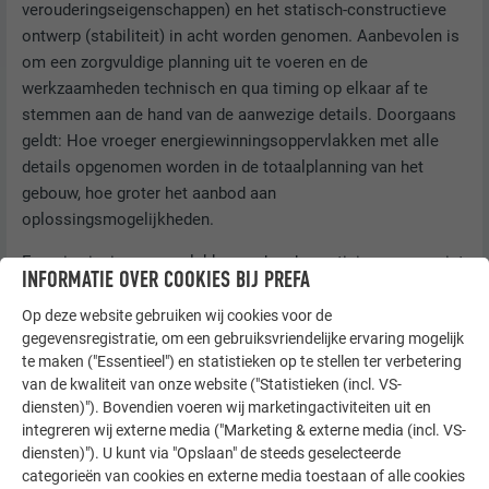
verouderingseigenschappen) en het statisch-constructieve
ontwerp (stabiliteit) in acht worden genomen. Aanbevolen is
om een zorgvuldige planning uit te voeren en de
werkzaamheden technisch en qua timing op elkaar af te
stemmen aan de hand van de aanwezige details. Doorgaans
geldt: Hoe vroeger energiewinningsoppervlakken met alle
details opgenomen worden in de totaalplanning van het
gebouw, hoe groter het aanbod aan
oplossingsmogelijkheden.
Energiewinningsoppervlakken en hun bevestiging mogen niet
INFORMATIE OVER COOKIES BIJ PREFA
worden gebruikt als ankervoorziening, bevestigingspunten of
als toegangsvoorzieningen, tenzij er afzonderlijk
Op deze website gebruiken wij cookies voor de
gegevensregistratie, om een gebruiksvriendelijke ervaring mogelijk
bewijsmateriaal is. Voor onderhoud en reparatie moeten er
te maken ("Essentieel") en statistieken op te stellen ter verbetering
maatregelen worden getroffen om schade aan de
van de kwaliteit van onze website ("Statistieken (incl. VS-
dakbedekking te voorkomen (bijv. het aanbrengen van
diensten)"). Bovendien voeren wij marketingactiviteiten uit en
afzonderlijke treden).
integreren wij externe media ("Marketing & externe media (incl. VS-
diensten)"). U kunt via "Opslaan" de steeds geselecteerde
categorieën van cookies en externe media toestaan of alle cookies