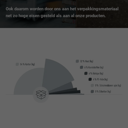
Gebruikt door de socialnetworking-dienst
Ook daarom worden door ons aan het verpakkingsmateriaal
DOEL
LinkedIn voor het volgen van het gebruik
net zo hoge eisen gesteld als aan al onze producten.
van ingebedde diensten.
NAAM
bscookie
AANBIEDER
LinkedIn
VERVALTIJD
2 jaar
Gebruikt door de socialnetworking-dienst
DOEL
LinkedIn voor het volgen van het gebruik
van ingebedde diensten.
NAAM
UserMatchHistory
AANBIEDER
LinkedIn