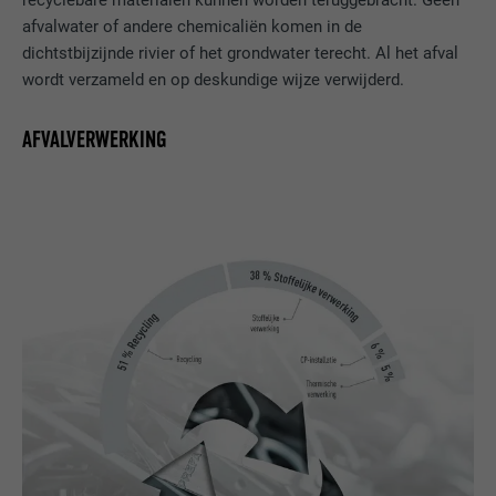
recyclebare materialen kunnen worden teruggebracht. Geen
afvalwater of andere chemicaliën komen in de
NAAM
__cfduid
dichtstbijzijnde rivier of het grondwater terecht. Al het afval
wordt verzameld en op deskundige wijze verwijderd.
AANBIEDER
Adsymptotic.com
AFVALVERWERKING
VERVALTIJD
1 maand
Cookie die gebruikt wordt om
afzonderlijke clients achter een
DOEL
gezamenlijk IP-adres te identificeren en
veiligheidsinstellingen op basis van clients
toe te passen.
NAAM
U
AANBIEDER
Adsymptotic.com
VERVALTIJD
3 maanden