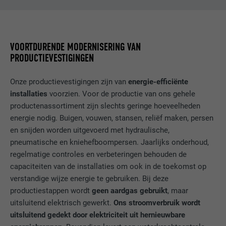
NAAM
fr
VOORTDURENDE MODERNISERING VAN
PRODUCTIEVESTIGINGEN
AANBIEDER
Facebook
VERVALTIJD
3 maanden
Onze productievestigingen zijn van
energie-efficiënte
installaties
voorzien. Voor de productie van ons gehele
Wordt door Facebook gebruikt om een
productenassortiment zijn slechts geringe hoeveelheden
serie promotieproducten weer te geven,
energie nodig. Buigen, vouwen, stansen, reliëf maken, persen
DOEL
zoals realtime-biedingen van derde
en snijden worden uitgevoerd met hydraulische,
adverteerders.
pneumatische en kniehefboompersen. Jaarlijks onderhoud,
regelmatige controles en verbeteringen behouden de
capaciteiten van de installaties om ook in de toekomst op
NAAM
IDE
verstandige wijze energie te gebruiken. Bij deze
productiestappen wordt
geen aardgas gebruikt
, maar
AANBIEDER
doubleclick.net
uitsluitend elektrisch gewerkt.
Ons stroomverbruik wordt
uitsluitend gedekt door elektriciteit uit hernieuwbare
VERVALTIJD
1 jaar