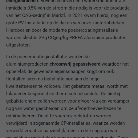
energiebronnen
. Bovendien levert een waterkrachtcentrale
Gebruikt door Google DoubleClick om de
inmiddels 9,5% van de stroom die nodig is voor de productie
handelingen van de gebruiker op de
van het CAG-bedrijf in Marktl. In 2021 kwam hierbij nog een
website na de weergave van of het klikken
grote PV-installatie op de daken van onze zusterfabrieken.
op een van de advertenties van de
Hierdoor en door de moderne poedercoatinginstallatie
DOEL
aanbieder te registreren en te melden. Het
worden slechts 29 g CO
eq/kg PREFA aluminiumproducten
2
doel hiervan is het meten van de
uitgestoten.
effectiviteit van een reclame en de
weergave van doelgerichte reclame voor
In de poedercoatinginstallatie worden de
de gebruiker.
aluminiumproducten
chroomvrij gepassiveerd
waardoor het
oppervlak de gewenste eigenschappen krijgt om ook
tientallen jaren na installatie nog aan de hoge
NAAM
_pin_unauth
kwaliteitseisen te voldoen. Het gebeitste metaal wordt met
lakpoeder besproeid en thermisch behandeld. De hierbij
AANBIEDER
Pinterest
gebuikte chemicaliën worden voor afvoer via een verdamper
nog van water gescheiden om de afvoerhoeveelheden te
VERVALTIJD
1 jaar
minimaliseren. De af te voeren vloeistoffen worden
verwijderd in zogenaamde CP-installaties, waar ze worden
Wordt door Pinterest gebruikt om het
DOEL
verwerkt zodat ze aanzienlijk meer in de kringloop van
gebruik van de diensten te volgen.