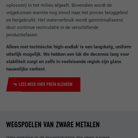
Wordt door YouTube (Google) gebruikt om
oplossen) in het milieu afgeeft. Bovendien wordt de
DOEL
gebruikersinstellingen op te slaan en voor
vrijgekomen warmte nog zinvol naar het proces teruggeleid
andere niet-vermelde doeleinden
en hergebruikt. Het waterverbruik wordt geminimaliseerd
door continue recirculatie in de verschillende
productiefasen.
NAAM
_gcl_au
Alleen met technische 'high-endlak' is een langdurig, uniform
AANBIEDER
Google AdSense
uiterlijk mogelijk. We hebben een lak die decennia lang voor
stabiliteit zorgt en zelfs in veeleisende regio's zijn glans
VERVALTIJD
3 maanden
nauwelijks verliest.
Wordt door Google AdSense gebruikt om
LEES MEER OVER PREFA KLEUREN!
te experimenteren met reclame-efficiëntie
DOEL
op websites die de diensten daarvan
gebruiken.
NAAM
_pinterest_ct_ua
WEGSPOELEN VAN ZWARE METALEN
AANBIEDER
Pinterest
Vele metalen in de bouwindustrie zijn geen zuivere