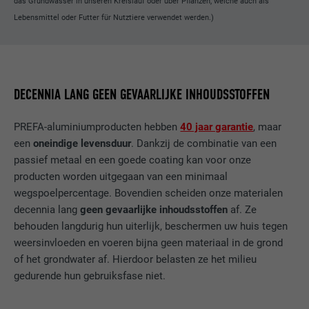
das Grundwasser in unseren Kreislauf oder über Pflanzen, welche auch als
Lebensmittel oder Futter für Nutztiere verwendet werden.)
NAAM
lidc
AANBIEDER
LinkedIn
VERVALTIJD
1 dag
DECENNIA LANG GEEN GEVAARLIJKE INHOUDSSTOFFEN
Ter vereenvoudiging van de selectie van
DOEL
PREFA-aluminiumproducten hebben
40 jaar garantie
, maar
datacentra
een
oneindige levensduur
. Dankzij de combinatie van een
passief metaal en een goede coating kan voor onze
NAAM
test_cookie
producten worden uitgegaan van een minimaal
wegspoelpercentage. Bovendien scheiden onze materialen
AANBIEDER
doubleclick.net
decennia lang
geen gevaarlijke inhoudsstoffen
af. Ze
behouden langdurig hun uiterlijk, beschermen uw huis tegen
VERVALTIJD
15 minuten
weersinvloeden en voeren bijna geen materiaal in de grond
of het grondwater af. Hierdoor belasten ze het milieu
Wordt bij wijze van test geplaatst om te
gedurende hun gebruiksfase niet.
controleren of de browser het plaatsen
DOEL
van cookies toestaat. Bevat geen