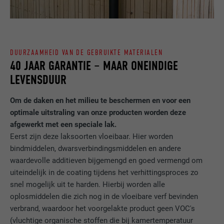
apparaten, om tracking op basis van de
DOEL
geografische GPS-locatie mogelijk te
maken.
DUURZAAMHEID VAN DE GEBRUIKTE MATERIALEN
NAAM
VISITOR_INFO1_LIVE
40 JAAR GARANTIE – MAAR ONEINDIGE
LEVENSDUUR
AANBIEDER
YouTube
Om de daken en het milieu te beschermen en voor een
VERVALTIJD
179 dagen
optimale uitstraling van onze producten worden deze
afgewerkt met een speciale lak.
DOEL
YouTube-bandbreedtemeting
Eerst zijn deze laksoorten vloeibaar. Hier worden
bindmiddelen, dwarsverbindingsmiddelen en andere
NAAM
YSC
waardevolle additieven bijgemengd en goed vermengd om
uiteindelijk in de coating tijdens het verhittingsproces zo
AANBIEDER
YouTube
snel mogelijk uit te harden. Hierbij worden alle
oplosmiddelen die zich nog in de vloeibare verf bevinden
VERVALTIJD
Sessie
verbrand, waardoor het voorgelakte product geen VOC's
(vluchtige organische stoffen die bij kamertemperatuur