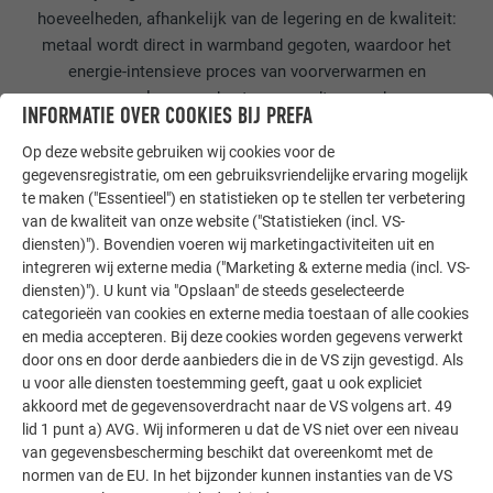
hoeveelheden, afhankelijk van de legering en de kwaliteit:
metaal wordt direct in warmband gegoten, waardoor het
energie-intensieve proces van voorverwarmen en
warmwalsen van de staven wordt vermeden.
INFORMATIE OVER COOKIES BIJ PREFA
Op deze website gebruiken wij cookies voor de
gegevensregistratie, om een gebruiksvriendelijke ervaring mogelijk
te maken ("Essentieel") en statistieken op te stellen ter verbetering
van de kwaliteit van onze website ("Statistieken (incl. VS-
diensten)"). Bovendien voeren wij marketingactiviteiten uit en
integreren wij externe media ("Marketing & externe media (incl. VS-
diensten)"). U kunt via "Opslaan" de steeds geselecteerde
4. KOUDWALSEN EN GLOEIEN
categorieën van cookies en externe media toestaan of alle cookies
en media accepteren. Bij deze cookies worden gegevens verwerkt
Hete coils worden tenslotte door koudwalsen en
door ons en door derde aanbieders die in de VS zijn gevestigd. Als
gloeibewerkingen in kamerovens verwerkt tot de
u voor alle diensten toestemming geeft, gaat u ook expliciet
uiteindelijke dikte om de gewenste mechanische
akkoord met de gegevensoverdracht naar de VS volgens art. 49
eigenschappen van het aluminium te bereiken voordat het
lid 1 punt a) AVG. Wij informeren u dat de VS niet over een niveau
wordt gelakt.
van gegevensbescherming beschikt dat overeenkomt met de
normen van de EU. In het bijzonder kunnen instanties van de VS