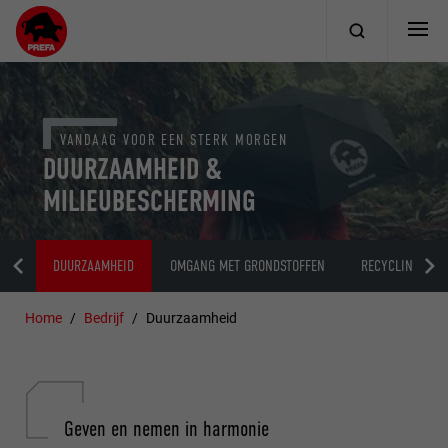
VANDAAG VOOR EEN STERK MORGEN
DUURZAAMHEID &
MILIEUBESCHERMING
ING
DUURZAAMHEID
OMGANG MET GRONDSTOFFEN
RECYCLING
Home
Bedrijf
Duurzaamheid
Geven en nemen in harmonie