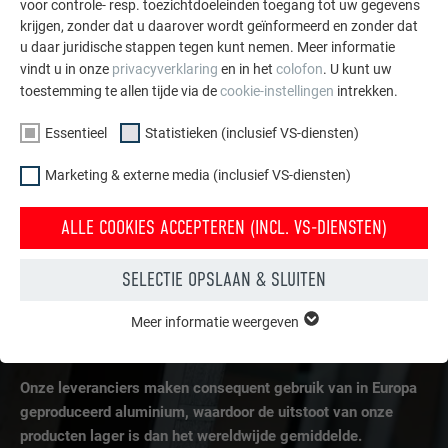
voor controle- resp. toezichtdoeleinden toegang tot uw gegevens
krijgen, zonder dat u daarover wordt geïnformeerd en zonder dat
u daar juridische stappen tegen kunt nemen. Meer informatie
PRODUCTIE VAN PRIMAIR ALUMINIUM
vindt u in onze
privacyverklaring
en in het
colofon
. U kunt uw
toestemming te allen tijde via de
cookie-instellingen
intrekken.
De productie van primair aluminium is uiterst moeizaam.
Naast de verbranding van de basisgrondstof is een grote
Essentieel
Statistieken (inclusief VS-diensten)
hoeveelheid elektrische energie nodig voor de elektrolyse
Marketing & externe media (inclusief VS-diensten)
van gesmolten zout, die uiteindelijk het metalen aluminium
oplevert. Het opwekken van deze elektrische energie
ALLE COOKIES ACCEPTEREN (INCL. VS-DIENSTEN)
veroorzaakt momenteel wereldwijd gemiddeld twee derde
van de CO
-uitstoot bij de productie van aluminium. Dit kan
2
SELECTIE OPSLAAN & SLUITEN
alleen worden teruggebracht door de energie-efficiëntie van
deze centrales te verbeteren en door CO
-neutrale
2
Meer informatie weergeven
elektriciteitsopwekking (bijv. uit hernieuwbare
ESSENTIEEL
energiebronnen).
Cookies van de groep "Essentieel" zijn nodig voor basisfuncties
van de website. Hierdoor wordt gewaarborgd dat de website
Onze leveranciers maken consequent gebruik van in Europa
onberispelijk werkt.
geproduceerd aluminium, waardoor de uitstoot van onze
Cookie-informatie weergeven
producten lager is dan het wereldwijde gemiddelde.
NAAM
PHPSESSID