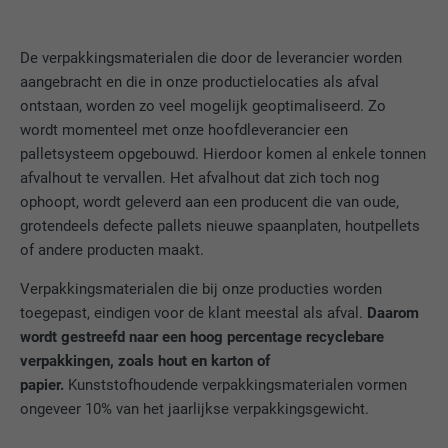
VERVALTIJD
29 dagen
De verpakkingsmaterialen die door de leverancier worden
Wordt gebruikt om bezoekers op meerdere
aangebracht en die in onze productielocaties als afval
websites te volgen, om op basis van de
DOEL
ontstaan, worden zo veel mogelijk geoptimaliseerd. Zo
voorkeuren van de bezoeker relevante
wordt momenteel met onze hoofdleverancier een
reclame te presenteren.
palletsysteem opgebouwd. Hierdoor komen al enkele tonnen
afvalhout te vervallen. Het afvalhout dat zich toch nog
NAAM
lidc
ophoopt, wordt geleverd aan een producent die van oude,
grotendeels defecte pallets nieuwe spaanplaten, houtpellets
AANBIEDER
LinkedIn
of andere producten maakt.
Verpakkingsmaterialen die bij onze producties worden
VERVALTIJD
1 dag
toegepast, eindigen voor de klant meestal als afval.
Daarom
Gebruikt door de socialnetworking-dienst
wordt gestreefd naar een hoog percentage recyclebare
DOEL
LinkedIn voor het volgen van het gebruik
verpakkingen, zoals hout en karton of
van ingebedde diensten.
papier.
Kunststofhoudende verpakkingsmaterialen vormen
ongeveer 10% van het jaarlijkse verpakkingsgewicht.
NAAM
lissc