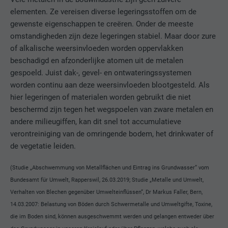
elementen. Ze vereisen diverse legeringsstoffen om de
VERVALTIJD
1 jaar
gewenste eigenschappen te creëren. Onder de meeste
omstandigheden zijn deze legeringen stabiel. Maar door zure
Deze cookie bevat een eenduidige UUID
of alkalische weersinvloeden worden oppervlakken
om op meerdere website acties te
DOEL
groeperen wanneer de gebruiker niet
beschadigd en afzonderlijke atomen uit de metalen
eenduidig kan worden ingedeeld.
gespoeld. Juist dak-, gevel- en ontwateringssystemen
worden continu aan deze weersinvloeden blootgesteld. Als
hier legeringen of materialen worden gebruikt die niet
NAAM
li_gc
beschermd zijn tegen het wegspoelen van zware metalen en
andere milieugiffen, kan dit snel tot accumulatieve
AANBIEDER
LinkedIn
verontreiniging van de omringende bodem, het drinkwater of
de vegetatie leiden.
VERVALTIJD
2 jaar
(Studie „Abschwemmung von Metallflächen und Eintrag ins Grundwasser“ vom
Dient voor het opslaan van de
Bundesamt für Umwelt, Rapperswil, 26.03.2019; Studie „Metalle und Umwelt,
toestemming van de gebruiker voor het
DOEL
Verhalten von Blechen gegenüber Umwelteinflüssen“, Dr Markus Faller, Bern,
gebruik van cookies voor niet-essentiële
14.03.2007: Belastung von Böden durch Schwermetalle und Umweltgifte, Toxine,
doeleinden.
die im Boden sind, können ausgeschwemmt werden und gelangen entweder über