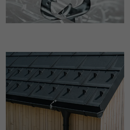
DOEL
Browser ID-cookie
NAAM
li_sugr
AANBIEDER
LinkedIn
VERVALTIJD
3 maanden
DOEL
Browser ID-cookie
NAAM
GPS
AANBIEDER
YouTube
VERVALTIJD
1 dag
Registreert een eenduidige ID op mobiele