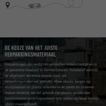
DOEL
taalversie van een website op.
NAAM
_gaexp
AANBIEDER
Google Optimize
NAAM
lang
VERVALTIJD
90 dagen
AANBIEDER
LinkedIn
Wordt bij wijze van test geplaatst om te
VERVALTIJD
Sessie
controleren of de browser het plaatsen
DE KEUZE VAN HET JUISTE
DOEL
van cookies toestaat. Bevat geen
Ingesteld door LinkedIn wanneer een
VERPAKKINGSMATERIAAL
identificatiekenmerken.
DOEL
website een ingebed "Volg ons"-venster
bevat.
Verpakkingen zijn nodig om producten onbeschadigd en in
de gewenste kwaliteit te kunnen leveren. Kunststof werd in
de afgelopen decennia steeds meer als
NAAM
bcookie
verpakkingsmateriaal gebruikt. Maar plastic bergen op
stortplaatsen en plastic eilanden in de zeeën en oceanen
AANBIEDER
LinkedIn
maken duidelijk dat het gebruik van plastic zonder een
functionerend recyclingsysteem ons milieu op lange termijn
VERVALTIJD
2 jaar
alleen maar schaadt.