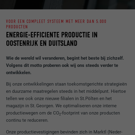
STATISTIEKEN (INCLUSIEF VS-DIENSTEN)
AANBIEDER
PHP
De "Statistieken (incl. VS-diensten)"-cookies helpen ons om te
VOOR EEN COMPLEET SYSTEEM MET MEER DAN 5.000
begrijpen hoe de website wordt gebruikt. Informatie wordt
VERVALTIJD
Sessie
PRODUCTEN
verzameld om de gebruikerservaring van de website te
ENERGIE-EFFICIENTE PRODUCTIE IN
verbeteren.
Deze cookie slaat uw huidige sessie met
OOSTENRIJK EN DUITSLAND
betrekking tot PHP-toepassingen op en
Cookie-informatie weergeven
NAAM
_ga
zorgt er zo voor dat alle functies van de
DOEL
website, die op de PHP-programmeertaal
Wie de wereld wil veranderen, begint het beste bij zichzelf.
MARKETING & EXTERNE MEDIA (INCLUSIEF VS-DIENSTEN)
AANBIEDER
Google Universal Analytics
gebaseerd zijn, volledig kunnen worden
Volgens dit motto proberen ook wij ons steeds verder te
"Marketing & externe media (incl. VS-diensten)"-cookies
weergegeven.
ontwikkelen.
worden door adverteerders (derde aanbieders) gebruikt om
VERVALTIJD
2 jaar
gepersonaliseerde reclame weer te geven. Ze doen dit door
Bij onze ontwikkelingen staan toekomstgerichte strategieën
bezoekers op verschillende websites te observeren. Als deze
Registreert een eenduidige ID, die gebruikt
NAAM
cookie_optin
en duurzame maatregelen steeds in het middelpunt. Hiertoe
cookies worden geaccepteerd, is er geen handmatige
wordt om statistische gegevens te
tellen we ook onze nieuwe filialen in St.Pölten en het
DOEL
toestemming meer nodig voor de toegang tot inhoud van
genereren m.b.t. het gebruik van de
AANBIEDER
Sgalinski
magazijn in St. Georgen. We optimaliseren onze interne
videoplatforms en socialmedia-platforms.
website door de bezoeker.
productiewegen om de CO
-footprint van onze producten
2
VERVALTIJD
12 maanden
continu te reduceren.
Cookie-informatie weergeven
NAAM
NID
NAAM
_gat
Deze cookie is essentieel voor de werking
Onze productievestigingen bevinden zich in Marktl (Neder-
AANBIEDER
Google