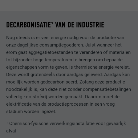
AANBIEDER
LinkedIn
DECARBONISATIE¹ VAN DE INDUSTRIE
VERVALTIJD
1 jaar
Nog steeds is er veel energie nodig voor de productie van
Wordt gebruikt om ervoor te zorgen dat
onze dagelijkse consumptiegoederen. Juist wanneer het
DOEL
het juiste SameSite-attribuut voor alle
erom gaat aggregatietoestanden te veranderen of materialen
cookies in deze browser aanwezig is
tot bijzonder hoge temperaturen te brengen om bepaalde
eigenschappen vorm te geven, is thermische energie vereist.
Deze wordt grotendeels door aardgas geleverd. Aardgas kan
NAAM
_fbp
moeilijk worden gedecarboniseerd. Zolang deze productie
noodzakelijk is, kan deze niet zonder compensatiebetalingen
AANBIEDER
Facebook
volledig koolstofvrij worden gemaakt. Daarom moet de
VERVALTIJD
3 maanden
elektrificatie van de productieprocessen in een vroeg
stadium worden ingezet.
Wordt door Facebook gebruikt om een
¹ Chemisch-fysische verwerkingsinstallatie voor gevaarlijk
serie promotieproducten weer te geven,
DOEL
afval
zoals realtime-biedingen van derde
adverteerders.