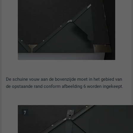
NAAM
fr
AANBIEDER
Facebook
VERVALTIJD
3 maanden
Wordt door Facebook gebruikt om een
serie promotieproducten weer te geven,
DOEL
zoals realtime-biedingen van derde
De schuine vouw aan de bovenzijde moet in het gebied van
adverteerders.
de opstaande rand conform afbeelding 6 worden ingekeept.
NAAM
IDE
AANBIEDER
doubleclick.net
VERVALTIJD
1 jaar