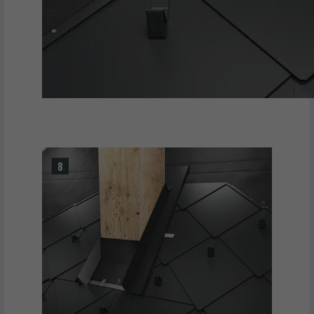
Gebruikt door Google DoubleClick om de
handelingen van de gebruiker op de
website na de weergave van of het klikken
op een van de advertenties van de
DOEL
aanbieder te registreren en te melden. Het
doel hiervan is het meten van de
effectiviteit van een reclame en de
weergave van doelgerichte reclame voor
de gebruiker.
NAAM
_pin_unauth
AANBIEDER
Pinterest
VERVALTIJD
1 jaar
Wordt door Pinterest gebruikt om het
DOEL
gebruik van de diensten te volgen.