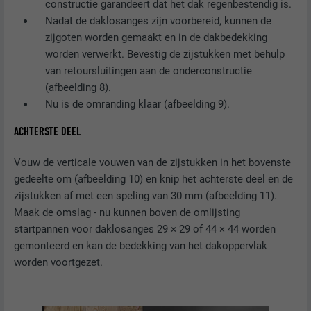
constructie garandeert dat het dak regenbestendig is.
DOEL
Browser ID-cookie
Nadat de daklosanges zijn voorbereid, kunnen de
zijgoten worden gemaakt en in de dakbedekking
worden verwerkt. Bevestig de zijstukken met behulp
NAAM
li_sugr
van retoursluitingen aan de onderconstructie
(afbeelding 8).
AANBIEDER
LinkedIn
Nu is de omranding klaar (afbeelding 9).
VERVALTIJD
3 maanden
ACHTERSTE DEEL
DOEL
Browser ID-cookie
Vouw de verticale vouwen van de zijstukken in het bovenste
gedeelte om (afbeelding 10) en knip het achterste deel en de
zijstukken af met een speling van 30 mm (afbeelding 11).
NAAM
GPS
Maak de omslag - nu kunnen boven de omlijsting
startpannen voor daklosanges 29 × 29 of 44 × 44 worden
AANBIEDER
YouTube
gemonteerd en kan de bedekking van het dakoppervlak
worden voortgezet.
VERVALTIJD
1 dag
Registreert een eenduidige ID op mobiele