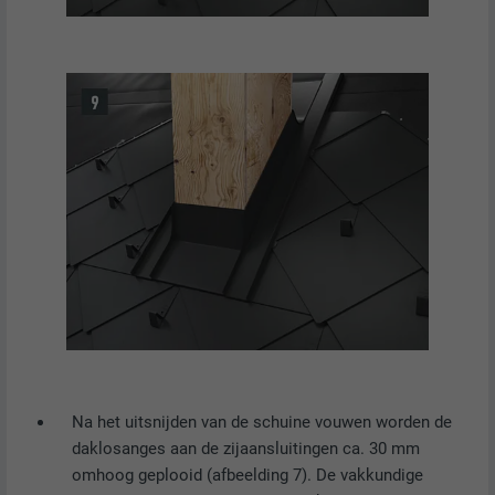
NAAM
__cfduid
AANBIEDER
Adsymptotic.com
VERVALTIJD
1 maand
Cookie die gebruikt wordt om
afzonderlijke clients achter een
DOEL
gezamenlijk IP-adres te identificeren en
veiligheidsinstellingen op basis van clients
toe te passen.
NAAM
U
AANBIEDER
Adsymptotic.com
Na het uitsnijden van de schuine vouwen worden de
daklosanges aan de zijaansluitingen ca. 30 mm
VERVALTIJD
3 maanden
omhoog geplooid (afbeelding 7). De vakkundige