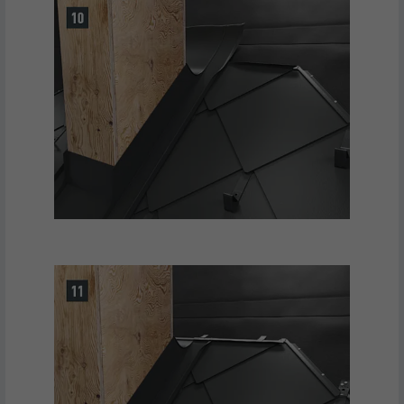
apparaten, om tracking op basis van de
DOEL
geografische GPS-locatie mogelijk te
maken.
NAAM
VISITOR_INFO1_LIVE
AANBIEDER
YouTube
VERVALTIJD
179 dagen
DOEL
YouTube-bandbreedtemeting
NAAM
YSC
AANBIEDER
YouTube
VERVALTIJD
Sessie