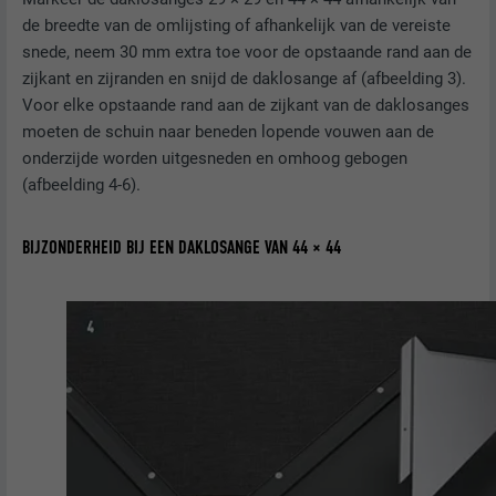
VERVALTIJD
29 dagen
de breedte van de omlijsting of afhankelijk van de vereiste
snede, neem 30 mm extra toe voor de opstaande rand aan de
Wordt gebruikt om bezoekers op meerdere
zijkant en zijranden en snijd de daklosange af (afbeelding 3).
websites te volgen, om op basis van de
Voor elke opstaande rand aan de zijkant van de daklosanges
DOEL
voorkeuren van de bezoeker relevante
moeten de schuin naar beneden lopende vouwen aan de
reclame te presenteren.
onderzijde worden uitgesneden en omhoog gebogen
(afbeelding 4-6).
NAAM
lidc
BIJZONDERHEID BIJ EEN DAKLOSANGE VAN 44 × 44
AANBIEDER
LinkedIn
VERVALTIJD
1 dag
Gebruikt door de socialnetworking-dienst
DOEL
LinkedIn voor het volgen van het gebruik
van ingebedde diensten.
NAAM
lissc