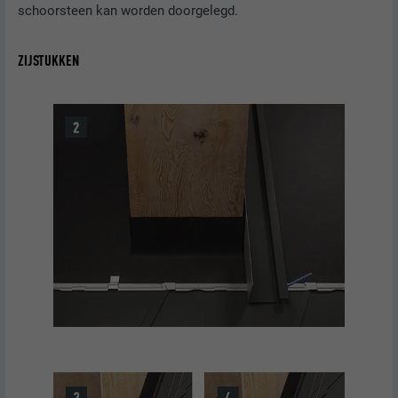
schoorsteen kan worden doorgelegd.
NAAM
lidc
ZIJSTUKKEN
AANBIEDER
LinkedIn
VERVALTIJD
1 dag
Ter vereenvoudiging van de selectie van
DOEL
datacentra
NAAM
test_cookie
AANBIEDER
doubleclick.net
VERVALTIJD
15 minuten
Wordt bij wijze van test geplaatst om te
controleren of de browser het plaatsen
DOEL
van cookies toestaat. Bevat geen