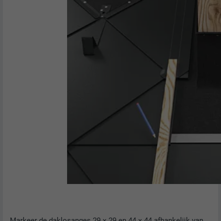
Gebruikt door de socialnetworking-dienst
DOEL
LinkedIn voor het volgen van het gebruik
van ingebedde diensten.
NAAM
bscookie
AANBIEDER
LinkedIn
VERVALTIJD
2 jaar
Gebruikt door de socialnetworking-dienst
DOEL
LinkedIn voor het volgen van het gebruik
van ingebedde diensten.
NAAM
UserMatchHistory
AANBIEDER
LinkedIn
Markeer de daklosanges 29 × 29 en 44 × 44 afhankelijk van