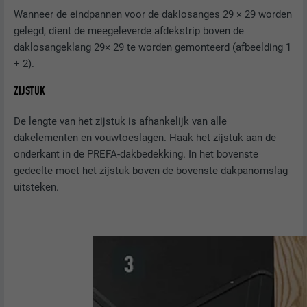
DOEL
taalversie van een website op.
Wanneer de eindpannen voor de daklosanges 29 × 29 worden
NAAM
_gaexp
gelegd, dient de meegeleverde afdekstrip boven de
daklosangeklang 29× 29 te worden gemonteerd (afbeelding 1
AANBIEDER
Google Optimize
NAAM
lang
+ 2).
VERVALTIJD
90 dagen
ZIJSTUK
AANBIEDER
LinkedIn
Wordt bij wijze van test geplaatst om te
De lengte van het zijstuk is afhankelijk van alle
VERVALTIJD
Sessie
controleren of de browser het plaatsen
DOEL
dakelementen en vouwtoeslagen. Haak het zijstuk aan de
van cookies toestaat. Bevat geen
Ingesteld door LinkedIn wanneer een
onderkant in de PREFA-dakbedekking. In het bovenste
identificatiekenmerken.
DOEL
website een ingebed "Volg ons"-venster
gedeelte moet het zijstuk boven de bovenste dakpanomslag
bevat.
uitsteken.
NAAM
bcookie
AANBIEDER
LinkedIn
VERVALTIJD
2 jaar