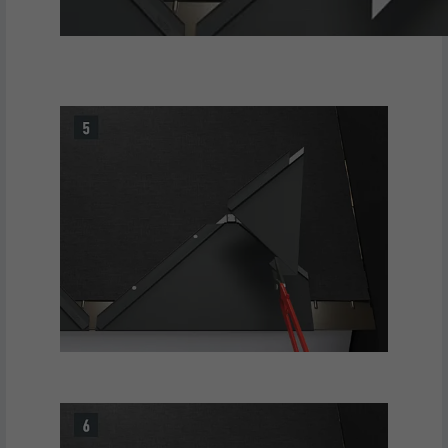
AANBIEDER
LinkedIn
VERVALTIJD
1 jaar
Wordt gebruikt om ervoor te zorgen dat
DOEL
het juiste SameSite-attribuut voor alle
cookies in deze browser aanwezig is
NAAM
_fbp
AANBIEDER
Facebook
VERVALTIJD
3 maanden
Wordt door Facebook gebruikt om een
serie promotieproducten weer te geven,
DOEL
zoals realtime-biedingen van derde
adverteerders.