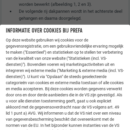
worden bewerkt (afbeelding 1, 2 en 3).
De volgende rij dakpannen wordt in het achterste deel
gehangen en daarna doorgelegd.
INFORMATIE OVER COOKIES BIJ PREFA
TIP
Op deze website gebruiken wij cookies voor de
gegevensregistratie, om een gebruiksvriendelijke ervaring mogelijk
We raden aan om een snoermaat ook bij kleinere
te maken ("Essentieel") en statistieken op te stellen ter verbetering
schoorstenen of omlijstingen te gebruiken.
van de kwaliteit van onze website ("Statistieken (incl. VS-
diensten)"). Bovendien voeren wij marketingactiviteiten uit en
integreren wij externe media ("Marketing & externe media (incl. VS-
DAKLOSANGE 29 × 29 EN 44 × 44
diensten)"). U kunt via "Opslaan" de steeds geselecteerde
categorieën van cookies en externe media toestaan of alle cookies
en media accepteren. Bij deze cookies worden gegevens verwerkt
door ons en door derde aanbieders die in de VS zijn gevestigd. Als
VOORSTE DEEL
u voor alle diensten toestemming geeft, gaat u ook expliciet
akkoord met de gegevensoverdracht naar de VS volgens art. 49
lid 1 punt a) AVG. Wij informeren u dat de VS niet over een niveau
van gegevensbescherming beschikt dat overeenkomt met de
normen van de EU. In het bijzonder kunnen instanties van de VS