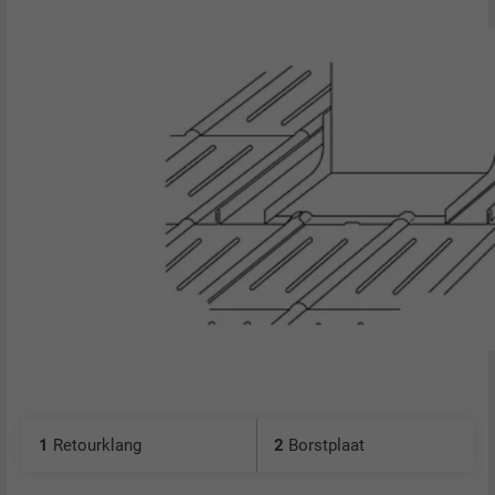
1
Retourklang
2
Borstplaat