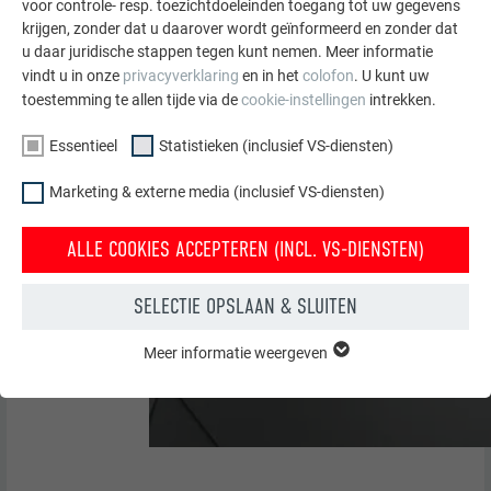
voor controle- resp. toezichtdoeleinden toegang tot uw gegevens
krijgen, zonder dat u daarover wordt geïnformeerd en zonder dat
u daar juridische stappen tegen kunt nemen. Meer informatie
vindt u in onze
privacyverklaring
en in het
colofon
. U kunt uw
toestemming te allen tijde via de
cookie-instellingen
intrekken.
Essentieel
Statistieken (inclusief VS-diensten)
Marketing & externe media (inclusief VS-diensten)
ALLE COOKIES ACCEPTEREN (INCL. VS-DIENSTEN)
SELECTIE OPSLAAN & SLUITEN
Meer informatie weergeven
ESSENTIEEL
Cookies van de groep "Essentieel" zijn nodig voor basisfuncties
van de website. Hierdoor wordt gewaarborgd dat de website
onberispelijk werkt.
Cookie-informatie weergeven
NAAM
PHPSESSID