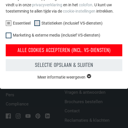
vindt u in onze
privacyverklaring
en in het
colofon
. U kunt uw
Raamaansluiting
toestemming te allen tijde via de
cookie-instellingen
intrekken.
Essentieel
Statistieken (inclusief VS-diensten)
TERUG
VOLGENDE
Marketing & externe media (inclusief VS-diensten)
ALLE COOKIES ACCEPTEREN (INCL. VS-DIENSTEN)
SELECTIE OPSLAAN & SLUITEN
FAMILIEBEDRIJF | PREFA
WIJ HELPEN U
Duurzaamheid
Dakdekkers bij u in de buurt
Meer informatie weergeven
ESSENTIEEL
vinden
Cookies van de groep "Essentieel" zijn nodig voor basisfuncties
Vacatures
van de website. Hierdoor wordt gewaarborgd dat de website
Vragen & antwoorden
Pers
onberispelijk werkt.
Brochures bestellen
Compliance
Cookie-informatie weergeven
NAAM
PHPSESSID
Contact
Reclamaties & klachten
STATISTIEKEN (INCLUSIEF VS-DIENSTEN)
AANBIEDER
PHP