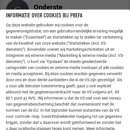
Onderste
aansluiting/Startprofiel
INFORMATIE OVER COOKIES BIJ PREFA
Op deze website gebruiken wij cookies voor de
gegevensregistratie, om een gebruiksvriendelijke ervaring mogelijk
te maken ("Essentieel") en statistieken op te stellen ter verbetering
Binnen- en buitenhoek
van de kwaliteit van onze website ("Statistieken (incl. VS-
diensten)"). Bovendien voeren wij marketingactiviteiten uit en
integreren wij externe media ("Marketing & externe media (incl. VS-
diensten)"). U kunt via "Opslaan" de steeds geselecteerde
categorieën van cookies en externe media toestaan of alle cookies
Aansluiting aan de zijkant
en media accepteren. Bij deze cookies worden gegevens verwerkt
door ons en door derde aanbieders die in de VS zijn gevestigd. Als
u voor alle diensten toestemming geeft, gaat u ook expliciet
akkoord met de gegevensoverdracht naar de VS volgens art. 49
lid 1 punt a) AVG. Wij informeren u dat de VS niet over een niveau
Bovenste aansluiting
van gegevensbescherming beschikt dat overeenkomt met de
normen van de EU. In het bijzonder kunnen instanties van de VS
voor controle- resp. toezichtdoeleinden toegang tot uw gegevens
krijgen, zonder dat u daarover wordt geïnformeerd en zonder dat
u daar juridische stappen tegen kunt nemen. Meer informatie