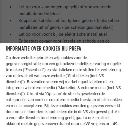
Let op voor vlambogen op gelijkstroomvoerende
installatieonderdelen!
Koppel de kabels niet los tijdens gebruik (schakel de
installatie uit of gebruik de scheidingsschakelaar).
Let op voor vocht bij de elektrische installatie!
Er bestaat gevaar voor letsels en schade aan de
INFORMATIE OVER COOKIES BIJ PREFA
installatie!
Voer werken aan het dak enkel uit op een droge
Op deze website gebruiken wij cookies voor de
ondergrond.
gegevensregistratie, om een gebruiksvriendelijke ervaring mogelijk
Let er bij de montage op dat de zonnepanelen,
te maken ("Essentieel") en statistieken op te stellen ter verbetering
kabels, enz. droog zijn.
van de kwaliteit van onze website ("Statistieken (incl. VS-
diensten)"). Bovendien voeren wij marketingactiviteiten uit en
Sluit blote kabeluiteinden aan of isoleer ze.
integreren wij externe media ("Marketing & externe media (incl. VS-
Ook bij weinig zonlicht is de volledige nullastspanning
diensten)"). U kunt via "Opslaan" de steeds geselecteerde
aanwezig.
categorieën van cookies en externe media toestaan of alle cookies
Ook bij lage temperaturen mag de maximaal
en media accepteren. Bij deze cookies worden gegevens verwerkt
toegelaten systeemspanning van de zonnepanelen
door ons en door derde aanbieders die in de VS zijn gevestigd. Als
niet worden overschreden.
u voor alle diensten toestemming geeft, gaat u ook expliciet
Neem het verstrekte montageplan in acht!
akkoord met de gegevensoverdracht naar de VS volgens art. 49