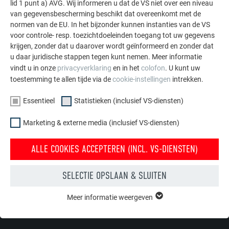
lid 1 punt a) AVG. Wij informeren u dat de VS niet over een niveau
Hogere spanning als lage veiligheidsspanning!
van gegevensbescherming beschikt dat overeenkomt met de
Risico op letsels door het verhogen van de spanning
normen van de EU. In het bijzonder kunnen instanties van de VS
bij serieschakeling!
voor controle- resp. toezichtdoeleinden toegang tot uw gegevens
krijgen, zonder dat u daarover wordt geïnformeerd en zonder dat
Er moet gegarandeerd worden dat de elektrische installatie
u daar juridische stappen tegen kunt nemen. Meer informatie
en ingebruikname uitgevoerd wordt door een erkende
vindt u in onze
privacyverklaring
en in het
colofon
. U kunt uw
elektricien.
toestemming te allen tijde via de
cookie-instellingen
intrekken.
Afhankelijk van het land kan bij werken met onder spanning
staande solarstekkers het dragen van geschikte
Essentieel
Statistieken (inclusief VS-diensten)
beschermende handschoenen vereist zijn. Daarbij moet er in
het bijzonder op gelet worden dat de handschoenen voor het
Marketing & externe media (inclusief VS-diensten)
begin van de werkzaamheden gecontroleerd worden op
beschadigingen.
ALLE COOKIES ACCEPTEREN (INCL. VS-DIENSTEN)
SELECTIE OPSLAAN & SLUITEN
TERUG
VOLGENDE
Meer informatie weergeven
ESSENTIEEL
Cookies van de groep "Essentieel" zijn nodig voor basisfuncties
van de website. Hierdoor wordt gewaarborgd dat de website