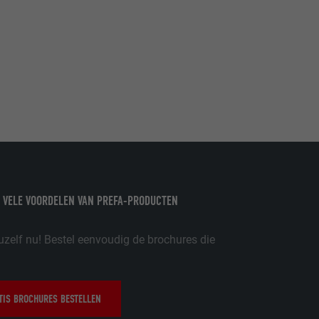
ordt gebruikt.
-toepassingen
op de PHP-
eergegeven.
de aanbieders)
schillende
toestemming
 VELE VOORDELEN VAN PREFA-PRODUCTEN
ische gegevens
ker.
uzelf nu! Bestel eenvoudig de brochures die
in-extension.
IS BROCHURES BESTELLEN
lke