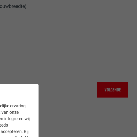
bouwbreedte)
VOLGENDE
lijke ervaring
it van onze
en integreren wij
teeds
accepteren. Bij