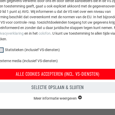
den gegevens verwerkt door ons en door derde aanbieders die in de VS zij
sten toestemming geeft, gaat u ook expliciet akkoord met de gegevensove
9 lid 1 punt a) AVG. Wij informeren u dat de VS niet over een niveau van
ing beschikt dat overeenkomt met de normen van de EU. In het bijzond
 VS voor controle- resp. toezichtdoeleinden toegang tot uw gegevens krij
eïnformeerd en zonder dat u daar juridische stappen tegen kunt nemen. 
ivacyverklaring
en in het
colofon
. U kunt uw toestemming te allen tijde vi
kken.
Statistieken (inclusief VS-diensten)
externe media (inclusief VS-diensten)
ALLE COOKIES ACCEPTEREN (INCL. VS-DIENSTEN)
SELECTIE OPSLAAN & SLUITEN
Meer informatie weergeven
groep "Essentieel" zijn nodig voor basisfuncties van de website. Hierdoor
 de website onberispelijk werkt.