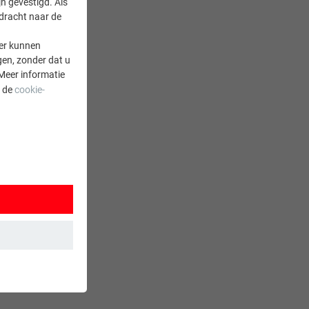
n gevestigd. Als
rdracht naar de
er kunnen
gen, zonder dat u
Meer informatie
a de
cookie-
 wordt