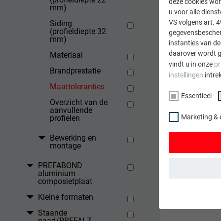
deze cookies wor
mm)
u voor alle dien
VS volgens art. 4
Siding
(profieldiepte 32
gegevensbescherm
mm)
instanties van de
daarover wordt g
Materiaal
vindt u in onze
pr
Brandprestatie
instellingen
intre
Maattoleranties
Essentieel
Overzicht van de
aanvullende
Marketing & 
profielen
Bewerking en
montage
PREFABOND
aluminium
composietplaat
ESSENTIEEL
Kleine formaten
Cookies van de 
Staande
gewaarborgd dat
naad/PREFALZ