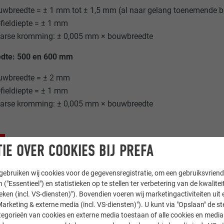
wbreedte = ± 1 mm tot ± 1,5 mm (al naar gelang toenemende 
fieldiepte = ± 1 mm
arse kromming: ± 0,005 mm × bouwbreedte
dte: 500 en 600 mm
uwbreedte = ± 2 mm
fieldiepte = ± 1 mm
arse kromming: ± 0,005 mm × bouwbreedte
IE OVER COOKIES BIJ PREFA
ebruiken wij cookies voor de gegevensregistratie, om een gebruiksvriende
 ("Essentieel") en statistieken op te stellen ter verbetering van de kwalite
ieken (incl. VS-diensten)"). Bovendien voeren wij marketingactiviteiten uit 
arketing & externe media (incl. VS-diensten)"). U kunt via "Opslaan" de s
egorieën van cookies en externe media toestaan of alle cookies en media 