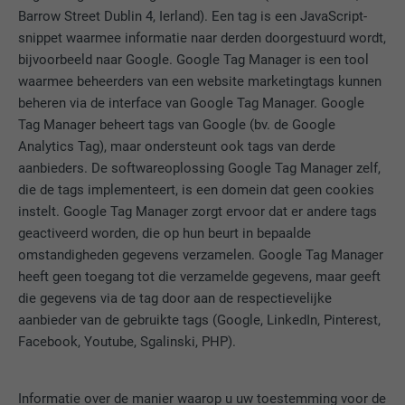
Barrow Street Dublin 4, Ierland). Een tag is een JavaScript-
Gebruikt door de socialnetworking-dienst
snippet waarmee informatie naar derden doorgestuurd wordt,
DOEL
LinkedIn voor het volgen van het gebruik
van ingebedde diensten.
bijvoorbeeld naar Google. Google Tag Manager is een tool
waarmee beheerders van een website marketingtags kunnen
beheren via de interface van Google Tag Manager. Google
NAAM
bscookie
Tag Manager beheert tags van Google (bv. de Google
Analytics Tag), maar ondersteunt ook tags van derde
AANBIEDER
LinkedIn
aanbieders. De softwareoplossing Google Tag Manager zelf,
die de tags implementeert, is een domein dat geen cookies
VERVALTIJD
2 jaar
instelt. Google Tag Manager zorgt ervoor dat er andere tags
geactiveerd worden, die op hun beurt in bepaalde
Gebruikt door de socialnetworking-dienst
omstandigheden gegevens verzamelen. Google Tag Manager
DOEL
LinkedIn voor het volgen van het gebruik
heeft geen toegang tot die verzamelde gegevens, maar geeft
van ingebedde diensten.
die gegevens via de tag door aan de respectievelijke
aanbieder van de gebruikte tags (Google, LinkedIn, Pinterest,
Facebook, Youtube, Sgalinski, PHP).
NAAM
UserMatchHistory
AANBIEDER
LinkedIn
Informatie over de manier waarop u uw toestemming voor de