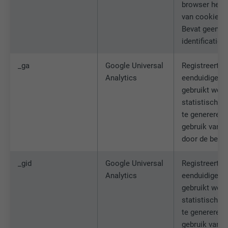
browser het 
van cookies t
Bevat geen
identificatie
_ga
Google Universal
Registreert e
Analytics
eenduidige ID,
gebruikt wor
statistische 
te genereren 
gebruik van d
door de bezo
_gid
Google Universal
Registreert e
Analytics
eenduidige ID,
gebruikt wor
statistische 
te genereren 
gebruik van d