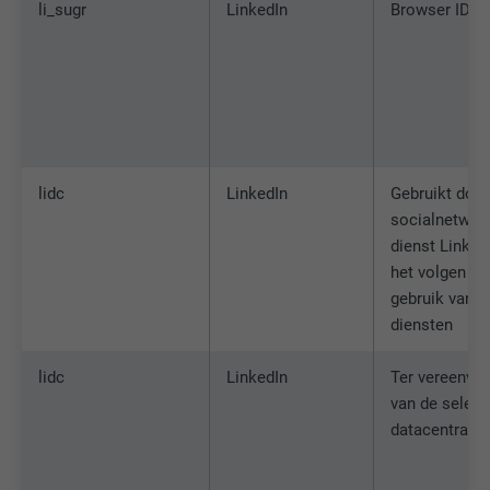
li_sugr
LinkedIn
Browser ID-c
lidc
LinkedIn
Gebruikt door
socialnetwor
dienst Linked
het volgen va
gebruik van 
diensten
lidc
LinkedIn
Ter vereenvo
van de select
datacentra