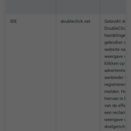
IDE
doubleclick.net
Gebruikt doo
DoubleClick 
handelingen 
gebruiker op 
website na d
weergave van
klikken op ee
advertenties 
aanbieder te
registreren en
melden. Het 
hiervan is he
van de effecti
een reclame 
weergave van
doelgerichte