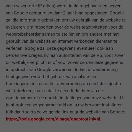
van uw verkorte IP-adres) wordt in de regel naar een server
van Google gestuurd en daar 2 jaar lang opgeslagen. Google
AANBIEDER
LinkedIn
zal die informatie gebruiken om uw gebruik van de website te
VERVALTIJD
1 jaar
evalueren, om rapporten over de websiteactiviteiten voor de
websitebeheerder samen te stellen en om andere met het
Wordt gebruikt om ervoor te zorgen dat
gebruik van de website en internet verbonden diensten te
DOEL
het juiste SameSite-attribuut voor alle
verlenen. Google zal deze gegevens eventueel ook aan
cookies in deze browser aanwezig is
derden overdragen, bv. aan autoriteiten van de VS, voor zover
dit wettelijk verplicht is of voor zover derden deze gegevens
in opdracht van Google verwerken. Indien u toestemming
NAAM
_fbp
hebt gegeven voor het gebruik van analyse- en
trackingcookies en u die toestemming op een later tijdstip
AANBIEDER
Facebook
wilt intrekken, kunt u dat te allen tijde doen via de
cookiebanner of de cookie-instellingen van onze website. U
VERVALTIJD
3 maanden
kunt ook een zogenaamde add-on in uw browser installeren.
Klik daartoe op de volgende link naar de website van Google:
Wordt door Facebook gebruikt om een
https://tools.google.com/dlpage/gaoptout?hl=nl
.
serie promotieproducten weer te geven,
DOEL
zoals realtime-biedingen van derde
adverteerders.