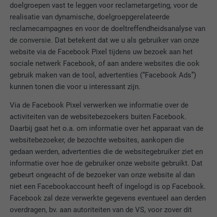
Wordt door YouTube (Google) gebruikt om
doelgroepen vast te leggen voor reclametargeting, voor de
DOEL
gebruikersinstellingen op te slaan en voor
realisatie van dynamische, doelgroepgerelateerde
andere niet-vermelde doeleinden
reclamecampagnes en voor de doeltreffendheidsanalyse van
de conversie. Dat betekent dat we u als gebruiker van onze
website via de Facebook Pixel tijdens uw bezoek aan het
NAAM
_gcl_au
sociale netwerk Facebook, of aan andere websites die ook
gebruik maken van de tool, advertenties (“Facebook Ads”)
AANBIEDER
Google AdSense
kunnen tonen die voor u interessant zijn.
VERVALTIJD
3 maanden
Via de Facebook Pixel verwerken we informatie over de
activiteiten van de websitebezoekers buiten Facebook.
Wordt door Google AdSense gebruikt om
Daarbij gaat het o.a. om informatie over het apparaat van de
te experimenteren met reclame-efficiëntie
DOEL
websitebezoeker, de bezochte websites, aankopen die
op websites die de diensten daarvan
gedaan werden, advertenties die de websitegebruiker ziet en
gebruiken.
informatie over hoe de gebruiker onze website gebruikt. Dat
gebeurt ongeacht of de bezoeker van onze website al dan
niet een Facebookaccount heeft of ingelogd is op Facebook.
NAAM
_pinterest_ct_ua
Facebook zal deze verwerkte gegevens eventueel aan derden
AANBIEDER
Pinterest
overdragen, bv. aan autoriteiten van de VS, voor zover dit