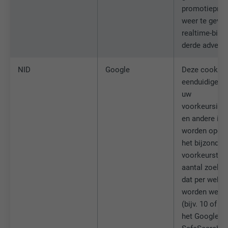
promotieprod
weer te geven
realtime-bied
derde adverte
NID
Google
Deze cookie 
eenduidige I
uw
voorkeursinst
en andere inf
worden opges
het bijzonder
voorkeurstaal
aantal zoekre
dat per webs
worden weer
(bijv. 10 of 20
het Google