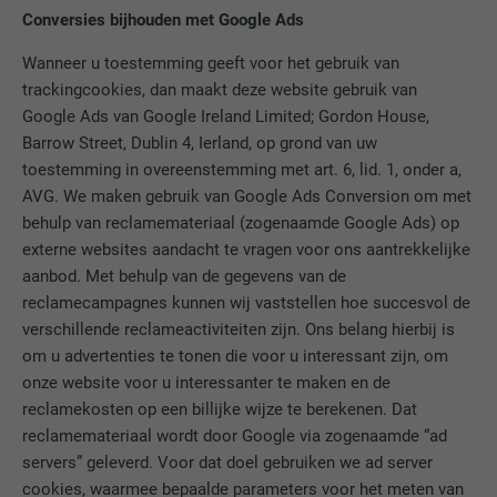
Conversies bijhouden met Google Ads
Wanneer u toestemming geeft voor het gebruik van
NAAM
fr
trackingcookies, dan maakt deze website gebruik van
Google Ads van Google Ireland Limited; Gordon House,
AANBIEDER
Facebook
Barrow Street, Dublin 4, Ierland, op grond van uw
toestemming in overeenstemming met art. 6, lid. 1, onder a,
VERVALTIJD
3 maanden
AVG. We maken gebruik van Google Ads Conversion om met
behulp van reclamemateriaal (zogenaamde Google Ads) op
Wordt door Facebook gebruikt om een
externe websites aandacht te vragen voor ons aantrekkelijke
serie promotieproducten weer te geven,
DOEL
zoals realtime-biedingen van derde
aanbod. Met behulp van de gegevens van de
adverteerders.
reclamecampagnes kunnen wij vaststellen hoe succesvol de
verschillende reclameactiviteiten zijn. Ons belang hierbij is
om u advertenties te tonen die voor u interessant zijn, om
NAAM
IDE
onze website voor u interessanter te maken en de
reclamekosten op een billijke wijze te berekenen. Dat
AANBIEDER
doubleclick.net
reclamemateriaal wordt door Google via zogenaamde “ad
servers” geleverd. Voor dat doel gebruiken we ad server
VERVALTIJD
1 jaar
cookies, waarmee bepaalde parameters voor het meten van