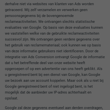
derhalve niet via websites van klanten van Ads worden
getraceerd. Wij zelf verzamelen en verwerken geen
NAAM
__cfduid
persoonsgegevens bij de bovengenoemde
reclameactiviteiten. We ontvangen slechts statistische
AANBIEDER
Adsymptotic.com
evaluaties van Google. Op basis van deze evaluaties kunnen
VERVALTIJD
1 maand
we vaststellen welke van de gebruikte reclameactiviteiten
succesvol zijn. We ontvangen geen verdere gegevens over
Cookie die gebruikt wordt om
het gebruik van reclamemateriaal; ook kunnen we op basis
afzonderlijke clients achter een
van deze informatie gebruikers niet identificeren. Door de
DOEL
gezamenlijk IP-adres te identificeren en
integratie van Ads Conversion ontvangt Google de informatie
veiligheidsinstellingen op basis van clients
dat u het betreffende deel van onze website heeft
toe te passen.
opgeroepen of op een advertentie van ons heeft geklikt. Als
u geregistreerd bent bij een dienst van Google, kan Google
uw bezoek aan uw account koppelen. Maar ook als u niet bij
NAAM
U
Google geregistreerd bent of niet ingelogd bent, is het
mogelijk dat de aanbieder uw IP-adres achterhaalt en
AANBIEDER
Adsymptotic.com
opslaat.
VERVALTIJD
3 maanden
Google zal deze gegevens eventueel aan derden overdragen,