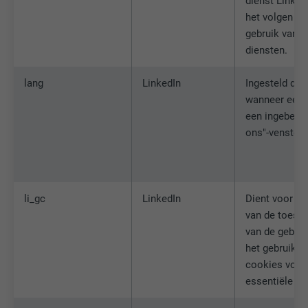
dienst Linked
het volgen va
gebruik van 
diensten.
lang
LinkedIn
Ingesteld doo
wanneer een 
een ingebed 
ons"-venster 
li_gc
LinkedIn
Dient voor he
van de toest
van de gebrui
het gebruik v
cookies voor 
essentiële do