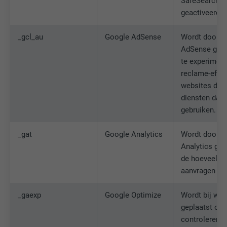
SafeSearch-fil
geactiveerd m
_gcl_au
Google AdSense
Wordt door G
AdSense gebr
te experimen
reclame-effic
websites die 
diensten daa
gebruiken.
_gat
Google Analytics
Wordt door G
Analytics geb
de hoeveelhe
aanvragen te
_gaexp
Google Optimize
Wordt bij wijz
geplaatst om
controleren o