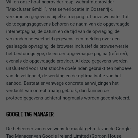
Wij en onze hostingprovider resp. webruimteprovider
DOEL
taalversie van een website op.
“Maxcluster GmbH“, met serverlocatie in Oostenrijk,
NAAM
_gaexp
verzamelen gegevens bij elke toegang tot onze website. Tot
AANBIEDER
Google Optimize
de toegangsgegevens behoren de naam van de opgevraagde
NAAM
lang
internetpagina, de datum en de tijd van de opvraging, de
VERVALTIJD
90 dagen
verzonden hoeveelheid gegevens, een melding over een
AANBIEDER
LinkedIn
geslaagde opvraging, de browser inclusief de browserversie,
Wordt bij wijze van test geplaatst om te
het besturingstype, de eerder opgevraagde pagina (referrer),
VERVALTIJD
Sessie
controleren of de browser het plaatsen
evenals de opgevraagde provider. Al deze gegevens worden
DOEL
van cookies toestaat. Bevat geen
uitsluitend voor statistische doeleinden gebruikt ten behoeve
Ingesteld door LinkedIn wanneer een
identificatiekenmerken.
DOEL
website een ingebed "Volg ons"-venster
van de veiligheid, de werking en de optimalisatie van het
bevat.
aanbod. Bestaat er vanwege concrete aanwijzingen het
verdacht van onrechtmatig gebruik, dan kunnen de
protocolgegevens achteraf nogmaals worden gecontroleerd.
NAAM
bcookie
GOOGLE TAG MANAGER
AANBIEDER
LinkedIn
De beheerder van deze website maakt gebruik van de Google
VERVALTIJD
2 jaar
Tag Manager van Google Ireland Limited (Gordon House,