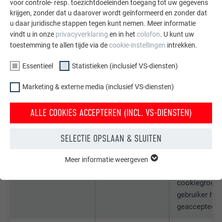
voor controle- resp. toezichtdoeleinden toegang tot uw gegevens
_pinterest_ct_ua
Pinterest
Deze cookie 
krijgen, zonder dat u daarover wordt geïnformeerd en zonder dat
eenduidige U
u daar juridische stappen tegen kunt nemen. Meer informatie
op meerdere 
vindt u in onze
privacyverklaring
en in het
colofon
. U kunt uw
acties te gro
toestemming te allen tijde via de
cookie-instellingen
intrekken.
wanneer de g
niet eenduidi
Essentieel
Statistieken (inclusief VS-diensten)
worden inged
Marketing & externe media (inclusief VS-diensten)
cookie_optin
Sgalinski
Deze cookie 
ALLE COOKIES ACCEPTEREN (INCL. VS-DIENSTEN)
essentieel vo
werking van d
opt-in-extens
SELECTIE OPSLAAN & SLUITEN
cookie moet
opgeslagen, 
Meer informatie weergeven
ESSENTIEEL
tool weet we
Cookies van de groep "Essentieel" zijn nodig voor basisfuncties
cookiegroepe
van de website. Hierdoor wordt gewaarborgd dat de website
onberispelijk werkt.
gebruiker hee
geaccepteerd
Cookie-informatie weergeven
NAAM
PHPSESSID