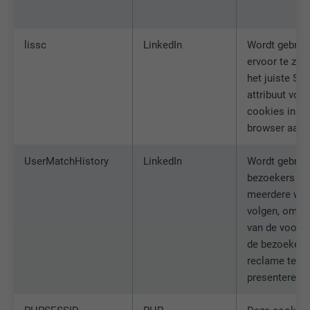
lissc
LinkedIn
Wordt gebrui
ervoor te zor
het juiste Sa
attribuut voor
cookies in d
browser aanw
UserMatchHistory
LinkedIn
Wordt gebrui
bezoekers op
meerdere web
volgen, om o
van de voork
de bezoeker r
reclame te
presenteren.