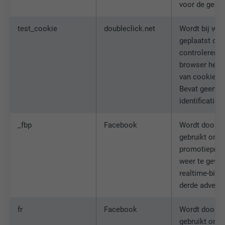
voor de gebru
test_cookie
doubleclick.net
Wordt bij wijz
geplaatst om
controleren o
browser het 
van cookies t
Bevat geen
identificatie
_fbp
Facebook
Wordt door 
gebruikt om e
promotieprod
weer te geven
realtime-bied
derde adverte
fr
Facebook
Wordt door 
gebruikt om e