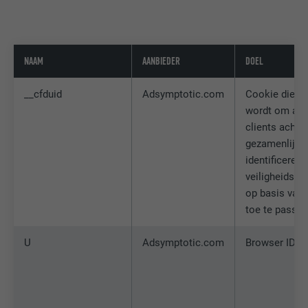
NAAM
AANBIEDER
DOEL
__cfduid
Adsymptotic.com
Cookie die ge
wordt om afz
clients achte
gezamenlijk I
identificeren 
veiligheidsins
op basis van 
toe te passen
U
Adsymptotic.com
Browser ID-c