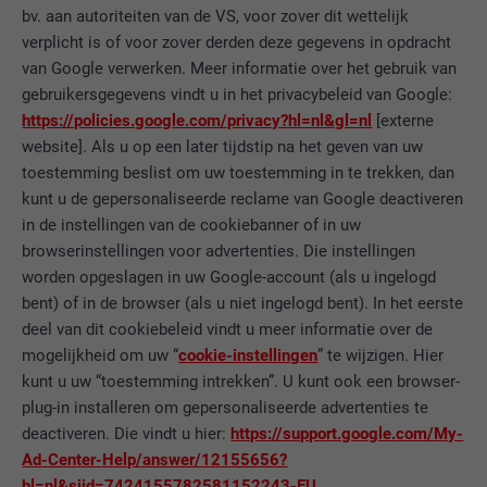
bv. aan autoriteiten van de VS, voor zover dit wettelijk
DOEL
Browser ID-cookie
verplicht is of voor zover derden deze gegevens in opdracht
van Google verwerken. Meer informatie over het gebruik van
gebruikersgegevens vindt u in het privacybeleid van Google:
NAAM
li_sugr
https://policies.google.com/privacy?hl=nl&gl=nl
[externe
website]. Als u op een later tijdstip na het geven van uw
AANBIEDER
LinkedIn
toestemming beslist om uw toestemming in te trekken, dan
VERVALTIJD
3 maanden
kunt u de gepersonaliseerde reclame van Google deactiveren
in de instellingen van de cookiebanner of in uw
DOEL
Browser ID-cookie
browserinstellingen voor advertenties. Die instellingen
worden opgeslagen in uw Google-account (als u ingelogd
bent) of in de browser (als u niet ingelogd bent). In het eerste
NAAM
GPS
deel van dit cookiebeleid vindt u meer informatie over de
mogelijkheid om uw “
cookie-instellingen
” te wijzigen. Hier
AANBIEDER
YouTube
kunt u uw “toestemming intrekken”. U kunt ook een browser-
plug-in installeren om gepersonaliseerde advertenties te
VERVALTIJD
1 dag
deactiveren. Die vindt u hier:
https://support.google.com/My-
Ad-Center-Help/answer/12155656?
Registreert een eenduidige ID op mobiele
hl=nl&sjid=7424155782581152243-EU
.