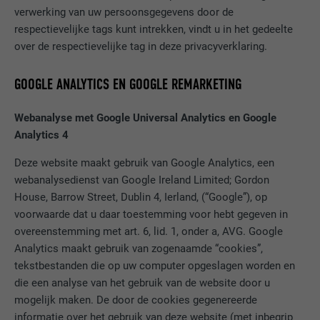
verwerking van uw persoonsgegevens door de
VERVALTIJD
29 dagen
respectievelijke tags kunt intrekken, vindt u in het gedeelte
over de respectievelijke tag in deze privacyverklaring.
Wordt gebruikt om bezoekers op meerdere
websites te volgen, om op basis van de
DOEL
voorkeuren van de bezoeker relevante
GOOGLE ANALYTICS EN GOOGLE REMARKETING
reclame te presenteren.
Webanalyse met Google Universal Analytics en Google
Analytics 4
NAAM
lidc
Deze website maakt gebruik van Google Analytics, een
AANBIEDER
LinkedIn
webanalysedienst van Google Ireland Limited; Gordon
House, Barrow Street, Dublin 4, Ierland, (“Google”), op
VERVALTIJD
1 dag
voorwaarde dat u daar toestemming voor hebt gegeven in
overeenstemming met art. 6, lid. 1, onder a, AVG. Google
Gebruikt door de socialnetworking-dienst
Analytics maakt gebruik van zogenaamde “cookies”,
DOEL
LinkedIn voor het volgen van het gebruik
tekstbestanden die op uw computer opgeslagen worden en
van ingebedde diensten.
die een analyse van het gebruik van de website door u
mogelijk maken. De door de cookies gegenereerde
informatie over het gebruik van deze website (met inbegrip
NAAM
lissc