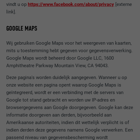
vindt u op
https://www.facebook.com/about/privacy
[externe
NAAM
lidc
link].
AANBIEDER
LinkedIn
GOOGLE MAPS
VERVALTIJD
1 dag
Wij gebruiken Google Maps voor het weergeven van kaarten,
mits u toestemming hebt gegeven voor gegevensverwerking.
Ter vereenvoudiging van de selectie van
DOEL
datacentra
Google Maps wordt beheerd door Google LLC, 1600
Amphitheatre Parkway Mountain View, CA 94043.
Deze pagina's worden duidelijk aangegeven. Wanneer u op
NAAM
test_cookie
onze website een pagina opent waarop Google Maps is
geïntegreerd, wordt er een verbinding met de servers van
AANBIEDER
doubleclick.net
Google tot stand gebracht en worden uw IP-adres en
VERVALTIJD
15 minuten
browsergegevens aan Google doorgegeven. Google kan deze
informatie doorgeven aan derden, bijvoorbeeld aan
Wordt bij wijze van test geplaatst om te
Amerikaanse autoriteiten, indien dit wettelijk verplicht is of
controleren of de browser het plaatsen
indien derden deze gegevens namens Google verwerken. Een
DOEL
van cookies toestaat. Bevat geen
passend niveau van gegevensbescherming wordt