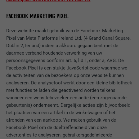
apparaten, om tracking op basis van de
DOEL
geografische GPS-locatie mogelijk te
maken.
FACEBOOK MARKETING PIXEL
Deze website maakt gebruik van de Facebook Marketing
NAAM
VISITOR_INFO1_LIVE
Pixel van Meta Platforms Ireland Ltd. (4 Grand Canal Square,
Dublin 2, Ierland) indien u akkoord gegaan bent met de
AANBIEDER
YouTube
daarmee verband houdende verwerking van uw
persoonsgegevens conform art. 6, lid 1, onder a, AVG. De
VERVALTIJD
179 dagen
Facebook Pixel is een stukje JavaScript-code waarmee we
de activiteiten van de bezoekers op onze website kunnen
DOEL
YouTube-bandbreedtemeting
analyseren. De analysetool werkt door een kleine bibliotheek
met functies te laden die geactiveerd worden telkens
wanneer een websitebezoeker een actie (een zogenaamde
NAAM
YSC
gebeurtenis) onderneemt. Dergelijke acties zijn bijvoorbeeld
het plaatsen van een artikel in de winkelwagen of het
AANBIEDER
YouTube
afronden van een aankoop. We maken gebruik van de
VERVALTIJD
Sessie
Facebook Pixel om de doeltreffendheid van onze
advertenties te analyseren, gebruikersgedefinieerde