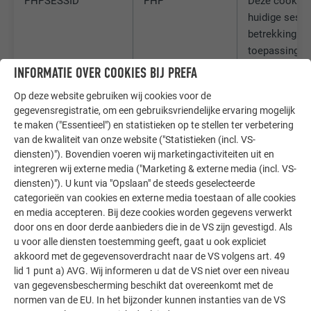
PHPSESSID
PHP
Deze cookie 
huidige sess
betrekking to
toepassingen
zorgt er zo v
INFORMATIE OVER COOKIES BIJ PREFA
alle functies 
Op deze website gebruiken wij cookies voor de
website, die 
gegevensregistratie, om een gebruiksvriendelijke ervaring mogelijk
PHP-program
te maken ("Essentieel") en statistieken op te stellen ter verbetering
gebaseerd zijn
van de kwaliteit van onze website ("Statistieken (incl. VS-
kunnen word
diensten)"). Bovendien voeren wij marketingactiviteiten uit en
weergegeven
integreren wij externe media ("Marketing & externe media (incl. VS-
diensten)"). U kunt via "Opslaan" de steeds geselecteerde
categorieën van cookies en externe media toestaan of alle cookies
_pin_unauth
Pinterest
Wordt door Pi
en media accepteren. Bij deze cookies worden gegevens verwerkt
gebruikt om 
door ons en door derde aanbieders die in de VS zijn gevestigd. Als
gebruik van d
u voor alle diensten toestemming geeft, gaat u ook expliciet
diensten te v
akkoord met de gegevensoverdracht naar de VS volgens art. 49
lid 1 punt a) AVG. Wij informeren u dat de VS niet over een niveau
van gegevensbescherming beschikt dat overeenkomt met de
normen van de EU. In het bijzonder kunnen instanties van de VS