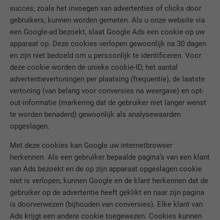
succes, zoals het invoegen van advertenties of clicks door
Gebruikt door Google DoubleClick om de
gebruikers, kunnen worden gemeten. Als u onze website via
handelingen van de gebruiker op de
een Google-ad bezoekt, slaat Google Ads een cookie op uw
website na de weergave van of het klikken
apparaat op. Deze cookies verlopen gewoonlijk na 30 dagen
op een van de advertenties van de
DOEL
aanbieder te registreren en te melden. Het
en zijn niet bedoeld om u persoonlijk te identificeren. Voor
doel hiervan is het meten van de
deze cookie worden de unieke cookie-ID, het aantal
effectiviteit van een reclame en de
advertentievertoningen per plaatsing (frequentie), de laatste
weergave van doelgerichte reclame voor
vertoning (van belang voor conversies na weergave) en opt-
de gebruiker.
out-informatie (markering dat de gebruiker niet langer wenst
te worden benaderd) gewoonlijk als analysewaarden
opgeslagen.
NAAM
_pin_unauth
Met deze cookies kan Google uw internetbrowser
AANBIEDER
Pinterest
herkennen. Als een gebruiker bepaalde pagina’s van een klant
van Ads bezoekt en de op zijn apparaat opgeslagen cookie
VERVALTIJD
1 jaar
niet is verlopen, kunnen Google en de klant herkennen dat de
gebruiker op de advertentie heeft geklikt en naar zijn pagina
Wordt door Pinterest gebruikt om het
DOEL
is doorverwezen (bijhouden van conversies). Elke klant van
gebruik van de diensten te volgen.
Ads krijgt een andere cookie toegewezen. Cookies kunnen