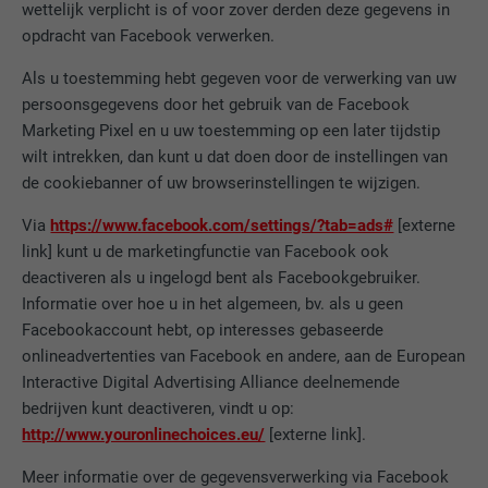
wettelijk verplicht is of voor zover derden deze gegevens in
VERVALTIJD
1 jaar
opdracht van Facebook verwerken.
Als u toestemming hebt gegeven voor de verwerking van uw
Deze cookie bevat een eenduidige UUID
om op meerdere website acties te
persoonsgegevens door het gebruik van de Facebook
DOEL
groeperen wanneer de gebruiker niet
Marketing Pixel en u uw toestemming op een later tijdstip
eenduidig kan worden ingedeeld.
wilt intrekken, dan kunt u dat doen door de instellingen van
de cookiebanner of uw browserinstellingen te wijzigen.
Via
https://www.facebook.com/settings/?tab=ads#
[externe
NAAM
li_gc
link] kunt u de marketingfunctie van Facebook ook
AANBIEDER
LinkedIn
deactiveren als u ingelogd bent als Facebookgebruiker.
Informatie over hoe u in het algemeen, bv. als u geen
VERVALTIJD
2 jaar
Facebookaccount hebt, op interesses gebaseerde
onlineadvertenties van Facebook en andere, aan de European
Dient voor het opslaan van de
Interactive Digital Advertising Alliance deelnemende
toestemming van de gebruiker voor het
bedrijven kunt deactiveren, vindt u op:
DOEL
gebruik van cookies voor niet-essentiële
http://www.youronlinechoices.eu/
[externe link].
doeleinden.
Meer informatie over de gegevensverwerking via Facebook