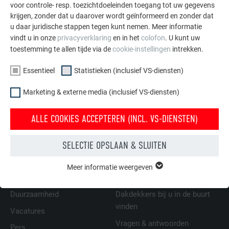
voor controle- resp. toezichtdoeleinden toegang tot uw gegevens
≥ 25°
Aansluiting van het
Gootaansluiting
krijgen, zonder dat u daarover wordt geïnformeerd en zonder dat
dakpaneel met de
met enkele
u daar juridische stappen tegen kunt nemen. Meer informatie
kielgoot door een
dwarsnaad
vindt u in onze
privacyverklaring
en in het
colofon
. U kunt uw
eenvoudige vouw
toestemming te allen tijde via de
cookie-instellingen
intrekken.
Opmerking:
goede
uitzetting van de
Essentieel
Statistieken (inclusief VS-diensten)
kielgoot en de panelen
Marketing & externe media (inclusief VS-diensten)
ALLE COOKIES ACCEPTEREN (INCL. VS-DIENSTEN)
TERUG
VOLGENDE
SELECTIE OPSLAAN & SLUITEN
Meer informatie weergeven
ESSENTIEEL
FAMILIEBEDRIJF | PREFA
WIJ HELPEN U
Cookies van de groep "Essentieel" zijn nodig voor basisfuncties
van de website. Hierdoor wordt gewaarborgd dat de website
Duurzaamheid
Dakdekkers bij u in de buurt
onberispelijk werkt.
vinden
Vacatures
Vragen & antwoorden
Cookie-informatie weergeven
NAAM
PHPSESSID
Pers