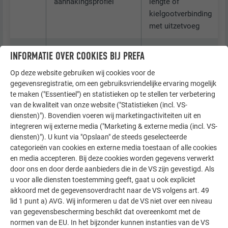
aanhakingsprofiel
lengte of
kielgootverbinding
met uitzetvoeg
≥ 7°
Dubbel ingefelst paneel
Lengte goot
INFORMATIE OVER COOKIES BIJ PREFA
in de kielgoot
maximaal 6 meter
Op deze website gebruiken wij cookies voor de
Let op:
geen
gegevensregistratie, om een gebruiksvriendelijke ervaring mogelijk
uitzettingsmogelijkheid
te maken ("Essentieel") en statistieken op te stellen ter verbetering
van de kielgoot!
van de kwaliteit van onze website ("Statistieken (incl. VS-
diensten)"). Bovendien voeren wij marketingactiviteiten uit en
≥ 10°
Aansluiting van het
Gootaansluiting:
integreren wij externe media ("Marketing & externe media (incl. VS-
dakpaneel met het
Schuifnaad met
diensten)"). U kunt via "Opslaan" de steeds geselecteerde
categorieën van cookies en externe media toestaan of alle cookies
paneel door een
extra naad of
en media accepteren. Bij deze cookies worden gegevens verwerkt
eenvoudige vouw met
met
PREFA-
door ons en door derde aanbieders die in de VS zijn gevestigd. Als
extra naad
veiligheidskielgoot!
u voor alle diensten toestemming geeft, gaat u ook expliciet
Opmerking:
goede
akkoord met de gegevensoverdracht naar de VS volgens art. 49
uitzetting van de
lid 1 punt a) AVG. Wij informeren u dat de VS niet over een niveau
kielgoot en de panelen
van gegevensbescherming beschikt dat overeenkomt met de
normen van de EU. In het bijzonder kunnen instanties van de VS