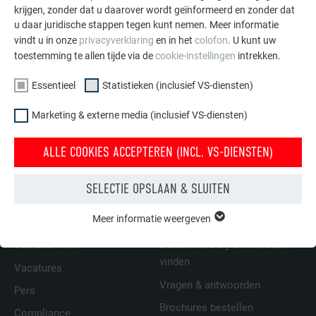
Let er bij de voegen voor dat er een thermisch
krijgen, zonder dat u daarover wordt geïnformeerd en zonder dat
u daar juridische stappen tegen kunt nemen. Meer informatie
geïnduceerde, niet-beperkende lengteverandering
vindt u in onze
privacyverklaring
en in het
colofon
. U kunt uw
wordt gegarandeerd.
toestemming te allen tijde via de
cookie-instellingen
intrekken.
Siding, Siding.X en Siding geperforeerd moeten met
door de fabrikant aanbevolen bevestigingsmateriaal
Essentieel
Statistieken (inclusief VS-diensten)
aan de onderconstructie worden gemonteerd.
Marketing & externe media (inclusief VS-diensten)
TERUG
VOLGENDE
ALLE COOKIES ACCEPTEREN (INCL. VS-DIENSTEN)
SELECTIE OPSLAAN & SLUITEN
FAMILIEBEDRIJF | PREFA
WIJ HELPEN U
Meer informatie weergeven
ESSENTIEEL
Cookies van de groep "Essentieel" zijn nodig voor basisfuncties
Duurzaamheid
Dakdekkers bij u in de buurt
van de website. Hierdoor wordt gewaarborgd dat de website
vinden
Vacatures
onberispelijk werkt.
Vragen & antwoorden
Pers
Cookie-informatie weergeven
NAAM
PHPSESSID
Brochures bestellen
Compliance