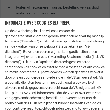
Ruilen of retourneren van op bestelling vervaardigd
materiaal is uitgesloten.
Ga bij het transport voorzichtig om met het
INFORMATIE OVER COOKIES BIJ PREFA
verpakkingsmateriaal (zie Opslag en transport).
Alle profiellengtes moeten vóór de montage worden
Op deze website gebruiken wij cookies voor de
gegevensregistratie, om een gebruiksvriendelijke ervaring mogelijk
gecontroleerd om voor aanvang van de montage op
te maken ("Essentieel") en statistieken op te stellen ter verbetering
mogelijke toleranties te kunnen reageren.
van de kwaliteit van onze website ("Statistieken (incl. VS-
Bouwfysische eisen moeten in acht worden genomen.
diensten)"). Bovendien voeren wij marketingactiviteiten uit en
Beveilig plaatwerkdelen aan de steiger tegen vallen en
integreren wij externe media ("Marketing & externe media (incl. VS-
wegvliegen bij wind.
diensten)"). U kunt via "Opslaan" de steeds geselecteerde
Siding, Siding.X en Siding geperforeerd moeten op een
categorieën van cookies en externe media toestaan of alle cookies
onderconstructie van metaal of hout worden
en media accepteren. Bij deze cookies worden gegevens verwerkt
door ons en door derde aanbieders die in de VS zijn gevestigd. Als
gemonteerd.
u voor alle diensten toestemming geeft, gaat u ook expliciet
Controleer voor aanvang van de montage de
akkoord met de gegevensoverdracht naar de VS volgens art. 49
onderconstructie op stabiliteit, nauwkeurigheid en
lid 1 punt a) AVG. Wij informeren u dat de VS niet over een niveau
geschiktheid (materiaalcompatibiliteit).
van gegevensbescherming beschikt dat overeenkomt met de
Oneffenheden in de onderconstructie moeten beslist
normen van de EU. In het bijzonder kunnen instanties van de VS
vooraf worden geëgaliseerd.
voor controle- resp. toezichtdoeleinden toegang tot uw gegevens