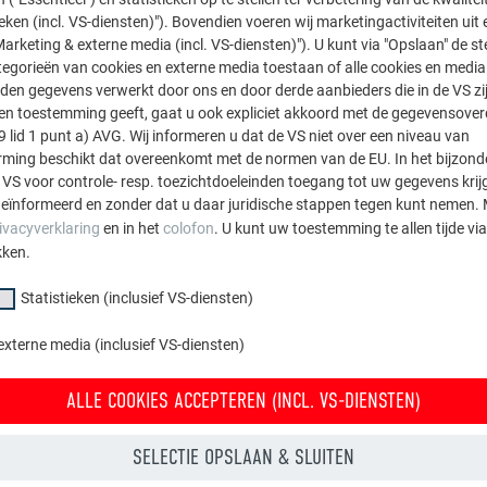
ieken (incl. VS-diensten)"). Bovendien voeren wij marketingactiviteiten uit 
arketing & externe media (incl. VS-diensten)"). U kunt via "Opslaan" de s
egorieën van cookies en externe media toestaan of alle cookies en media 
den gegevens verwerkt door ons en door derde aanbieders die in de VS zij
sten toestemming geeft, gaat u ook expliciet akkoord met de gegevensove
9 lid 1 punt a) AVG. Wij informeren u dat de VS niet over een niveau van
ing beschikt dat overeenkomt met de normen van de EU. In het bijzond
 VS voor controle- resp. toezichtdoeleinden toegang tot uw gegevens krij
eïnformeerd en zonder dat u daar juridische stappen tegen kunt nemen. 
ivacyverklaring
en in het
colofon
. U kunt uw toestemming te allen tijde vi
kken.
Statistieken (inclusief VS-diensten)
externe media (inclusief VS-diensten)
ALLE COOKIES ACCEPTEREN (INCL. VS-DIENSTEN)
SELECTIE OPSLAAN & SLUITEN