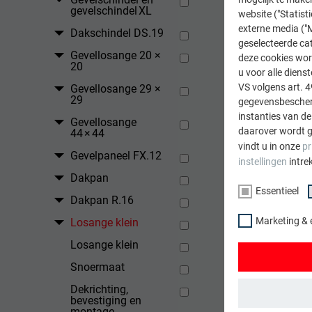
gevelschindel XL
website ("Statist
externe media ("M
Dakschindel DS.19
geselecteerde cat
Gevellosange 20 ×
deze cookies wor
20
u voor alle dien
VS volgens art. 4
Gevellosange 29 ×
29
gegevensbescherm
instanties van de
Gevellosange
daarover wordt g
44 × 44
vindt u in onze
pr
Gevelpaneel FX.12
instellingen
intre
Dakpan
Essentieel
Dakpan R.16
Marketing & 
Losange klein
Losange klein
Snoermaat
Dekrichting,
bevestiging en
montage