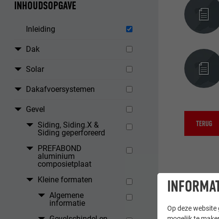
INHOUDSOPGAVE
Inleiding
Dak
Solar
Dakafvoersystemen
Gevel
TERUG
Siding, Siding.X &
Siding geperforeerd
PREFABOND
aluminium
composietplaat
Kleine formaten
INFORMAT
Algemene
informatie
Op deze website g
Gevelschindel en
mogelijk te maken