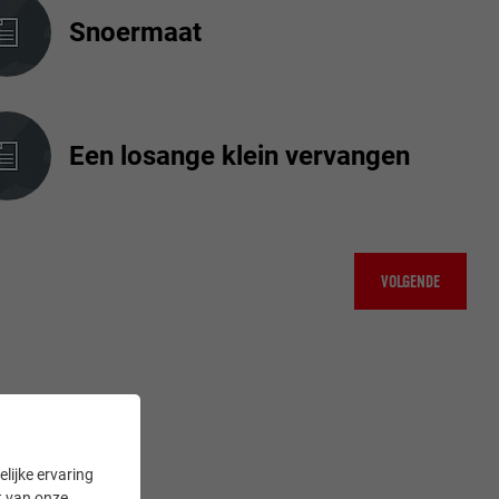
Snoermaat
Een losange klein vervangen
VOLGENDE
lijke ervaring
it van onze