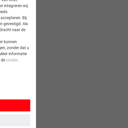
en integreren wij
teeds
accepteren. Bij
n gevestigd. Als
rdracht naar de
er kunnen
gen, zonder dat u
Meer informatie
a de
cookie-