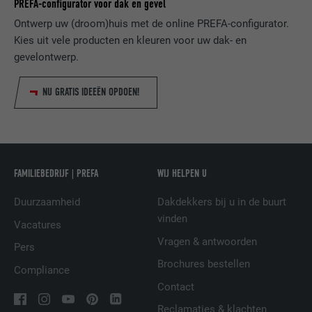
PREFA-configurator voor dak en gevel
Ontwerp uw (droom)huis met de online PREFA-configurator.
VERVALTIJD
1 dag
NAAM
lang
Kies uit vele producten en kleuren voor uw dak- en
Registreert een eenduidige ID, die gebruikt
gevelontwerp.
AANBIEDER
ads.linkedin.com
wordt om statistische gegevens te
DOEL
genereren m.b.t. het gebruik van de
NU GRATIS IDEEËN OPDOEN!
VERVALTIJD
Sessie
website door de bezoeker.
Slaat de door de gebruiker geselecteerde
DOEL
taalversie van een website op.
NAAM
_gaexp
FAMILIEBEDRIJF | PREFA
WIJ HELPEN U
AANBIEDER
Google Optimize
NAAM
lang
Duurzaamheid
Dakdekkers bij u in de buurt
VERVALTIJD
90 dagen
vinden
AANBIEDER
LinkedIn
Vacatures
Vragen & antwoorden
Wordt bij wijze van test geplaatst om te
Pers
VERVALTIJD
Sessie
controleren of de browser het plaatsen
Brochures bestellen
DOEL
Compliance
van cookies toestaat. Bevat geen
Ingesteld door LinkedIn wanneer een
Contact
identificatiekenmerken.
DOEL
website een ingebed "Volg ons"-venster
Reclamaties & klachten