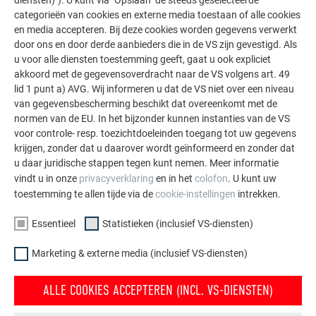
categorieën van cookies en externe media toestaan of alle cookies
TERUG NAAR DE RENOVATIEGALERIJ
en media accepteren. Bij deze cookies worden gegevens verwerkt
door ons en door derde aanbieders die in de VS zijn gevestigd. Als
u voor alle diensten toestemming geeft, gaat u ook expliciet
akkoord met de gegevensoverdracht naar de VS volgens art. 49
lid 1 punt a) AVG. Wij informeren u dat de VS niet over een niveau
van gegevensbescherming beschikt dat overeenkomt met de
normen van de EU. In het bijzonder kunnen instanties van de VS
voor controle- resp. toezichtdoeleinden toegang tot uw gegevens
krijgen, zonder dat u daarover wordt geïnformeerd en zonder dat
u daar juridische stappen tegen kunt nemen. Meer informatie
vindt u in onze
privacyverklaring
en in het
colofon
. U kunt uw
toestemming te allen tijde via de
cookie-instellingen
intrekken.
Essentieel
Statistieken (inclusief VS-diensten)
Marketing & externe media (inclusief VS-diensten)
Vraag uw offerte aan bij de regio
In slechts een paar stappen kunt u nu offertes aanvragen bij
ALLE COOKIES ACCEPTEREN (INCL. VS-DIENSTEN)
PREFA dakdekkers of loodgieters bij u in de buurt, allemaal