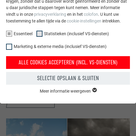
krijgen, zonder dat u daarover wordt geïnformeerd en zonder dat
u daar juridische stappen tegen kunt nemen. Meer informatie
vindt u in onze
privacyverklaring
en in het
colofon
. U kunt uw
toestemming te allen tijde via de
cookie-instellingen
intrekken.
Essentieel
Statistieken (inclusief VS-diensten)
Marketing & externe media (inclusief VS-diensten)
Gratis brochures bestellen
ALLE COOKIES ACCEPTEREN (INCL. VS-DIENSTEN)
Daken, gevels, zonnepanelen, dakafvoersystemen &
hoogwaterbescherming – met PREFA producten van
SELECTIE OPSLAAN & SLUITEN
aluminium ziet uw huis er niet alleen goed uit, maar het is
ook optimaal beschermt.
Meer informatie weergeven
ESSENTIEEL
Cookies van de groep "Essentieel" zijn nodig voor basisfuncties
GRATIS BESTELLEN
van de website. Hierdoor wordt gewaarborgd dat de website
onberispelijk werkt.
Cookie-informatie weergeven
NAAM
PHPSESSID