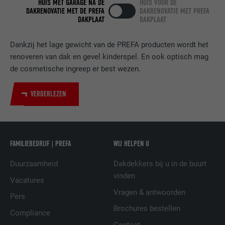
HUIS MET GARAGE NA DE
HUIS VOOR DE
DAKRENOVATIE MET DE PREFA
DAKRENOVATIE MET PREFA
DOEL
LinkedIn voor het volgen van het gebruik
DAKPLAAT
DAKPLAAT
van ingebedde diensten.
Dankzij het lage gewicht van de PREFA producten wordt het
NAAM
bscookie
renoveren van dak en gevel kinderspel. En ook optisch mag
de cosmetische ingreep er best wezen.
AANBIEDER
LinkedIn
VERDERLEZEN
VERVALTIJD
2 jaar
Gebruikt door de socialnetworking-dienst
DOEL
LinkedIn voor het volgen van het gebruik
FAMILIEBEDRIJF | PREFA
WIJ HELPEN U
van ingebedde diensten.
Duurzaamheid
Dakdekkers bij u in de buurt
vinden
NAAM
UserMatchHistory
Vacatures
Vragen & antwoorden
Pers
AANBIEDER
LinkedIn
Brochures bestellen
Compliance
Contact
VERVALTIJD
29 dagen