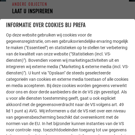
ANDERE OBJECTEN
LAAT U INSPIREREN
INFORMATIE OVER COOKIES BIJ PREFA
De PREFA referentiegallerij laat zien hoe veelzijdig
aluminium kan worden toegepast. Ontdek meer
Op deze website gebruiken wij cookies voor de
indrukwekkende projecten met de duurzame PREFA
gegevensregistratie, om een gebruiksvriendelijke ervaring mogelijk
aluminiumoplossingen voor dak, zonne-energie en
te maken ("Essentieel") en statistieken op te stellen ter verbetering
van de kwaliteit van onze website ("Statistieken (incl. VS-
gevel.
diensten)"). Bovendien voeren wij marketingactiviteiten uit en
integreren wij externe media ("Marketing & externe media (incl. VS-
diensten)"). U kunt via "Opslaan" de steeds geselecteerde
MEER REFERENTIES BEKIJKEN
categorieën van cookies en externe media toestaan of alle cookies
en media accepteren. Bij deze cookies worden gegevens verwerkt
door ons en door derde aanbieders die in de VS zijn gevestigd. Als
u voor alle diensten toestemming geeft, gaat u ook expliciet
akkoord met de gegevensoverdracht naar de VS volgens art. 49
lid 1 punt a) AVG. Wij informeren u dat de VS niet over een niveau
van gegevensbescherming beschikt dat overeenkomt met de
normen van de EU. In het bijzonder kunnen instanties van de VS
voor controle- resp. toezichtdoeleinden toegang tot uw gegevens