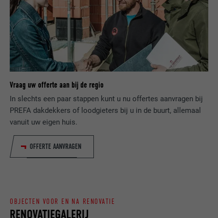
NAAM
lang
Registreert een eenduidige ID, die gebruikt
AANBIEDER
ads.linkedin.com
wordt om statistische gegevens te
DOEL
genereren m.b.t. het gebruik van de
VERVALTIJD
Sessie
website door de bezoeker.
Slaat de door de gebruiker geselecteerde
DOEL
taalversie van een website op.
Vraag uw offerte aan bij de regio
NAAM
_gaexp
In slechts een paar stappen kunt u nu offertes aanvragen bij
AANBIEDER
Google Optimize
PREFA dakdekkers of loodgieters bij u in de buurt, allemaal
NAAM
lang
vanuit uw eigen huis.
VERVALTIJD
90 dagen
AANBIEDER
LinkedIn
OFFERTE AANVRAGEN
Wordt bij wijze van test geplaatst om te
VERVALTIJD
Sessie
controleren of de browser het plaatsen
DOEL
van cookies toestaat. Bevat geen
Ingesteld door LinkedIn wanneer een
identificatiekenmerken.
DOEL
website een ingebed "Volg ons"-venster
OBJECTEN VOOR EN NA RENOVATIE
bevat.
RENOVATIEGALERIJ