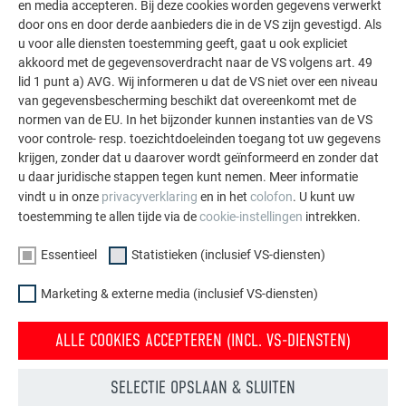
aluminium kan worden toegepast. Ontdek meer
en media accepteren. Bij deze cookies worden gegevens verwerkt
indrukwekkende projecten met de duurzame PREFA
door ons en door derde aanbieders die in de VS zijn gevestigd. Als
u voor alle diensten toestemming geeft, gaat u ook expliciet
aluminiumoplossingen voor dak, zonne-energie en
akkoord met de gegevensoverdracht naar de VS volgens art. 49
gevel.
lid 1 punt a) AVG. Wij informeren u dat de VS niet over een niveau
van gegevensbescherming beschikt dat overeenkomt met de
normen van de EU. In het bijzonder kunnen instanties van de VS
MEER REFERENTIES BEKIJKEN
voor controle- resp. toezichtdoeleinden toegang tot uw gegevens
krijgen, zonder dat u daarover wordt geïnformeerd en zonder dat
u daar juridische stappen tegen kunt nemen. Meer informatie
vindt u in onze
privacyverklaring
en in het
colofon
. U kunt uw
toestemming te allen tijde via de
cookie-instellingen
intrekken.
Essentieel
Statistieken (inclusief VS-diensten)
Marketing & externe media (inclusief VS-diensten)
ALLE COOKIES ACCEPTEREN (INCL. VS-DIENSTEN)
SELECTIE OPSLAAN & SLUITEN