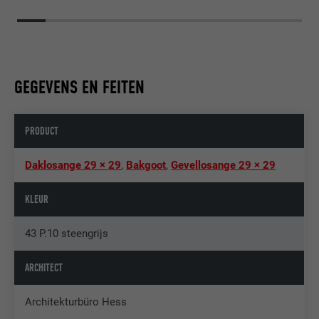
GEGEVENS EN FEITEN
PRODUCT
Daklosange 29 × 29
,
Bakgoot
,
Gevellosange 29 × 29
KLEUR
43 P.10 steengrijs
ARCHITECT
Architekturbüro Hess