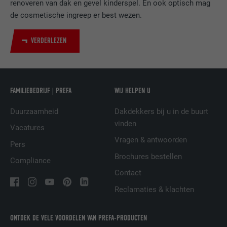
renoveren van dak en gevel kinderspel. En ook optisch mag
van ingebedde diensten.
de cosmetische ingreep er best wezen.
VERDERLEZEN
NAAM
UserMatchHistory
AANBIEDER
LinkedIn
VERVALTIJD
29 dagen
FAMILIEBEDRIJF | PREFA
WIJ HELPEN U
Wordt gebruikt om bezoekers op meerdere
Duurzaamheid
Dakdekkers bij u in de buurt
websites te volgen, om op basis van de
vinden
DOEL
Vacatures
voorkeuren van de bezoeker relevante
Vragen & antwoorden
reclame te presenteren.
Pers
Brochures bestellen
Compliance
Contact
NAAM
lidc
Reclamaties & klachten
AANBIEDER
LinkedIn
ONTDEK DE VELE VOORDELEN VAN PREFA-PRODUCTEN
VERVALTIJD
1 dag