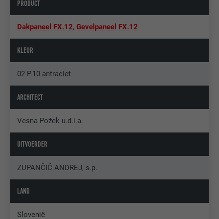
PRODUCT
Dakpaneel FX.12
,
Gevelpaneel FX.12
KLEUR
02 P.10 antraciet
ARCHITECT
Vesna Požek u.d.i.a.
UITVOERDER
ZUPANČIČ ANDREJ, s.p.
LAND
Slovenië