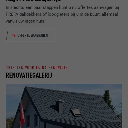
VERVALTIJD
Sessie
website door de bezoeker.
In slechts een paar stappen kunt u nu offertes aanvragen bij
PREFA dakdekkers of loodgieters bij u in de buurt, allemaal
Slaat de door de gebruiker geselecteerde
DOEL
vanuit uw eigen huis.
taalversie van een website op.
NAAM
_gaexp
OFFERTE AANVRAGEN
AANBIEDER
Google Optimize
NAAM
lang
VERVALTIJD
90 dagen
AANBIEDER
LinkedIn
Wordt bij wijze van test geplaatst om te
OBJECTEN VOOR EN NA RENOVATIE
VERVALTIJD
Sessie
controleren of de browser het plaatsen
RENOVATIEGALERIJ
DOEL
van cookies toestaat. Bevat geen
Ingesteld door LinkedIn wanneer een
identificatiekenmerken.
DOEL
website een ingebed "Volg ons"-venster
bevat.
NAAM
bcookie
AANBIEDER
LinkedIn