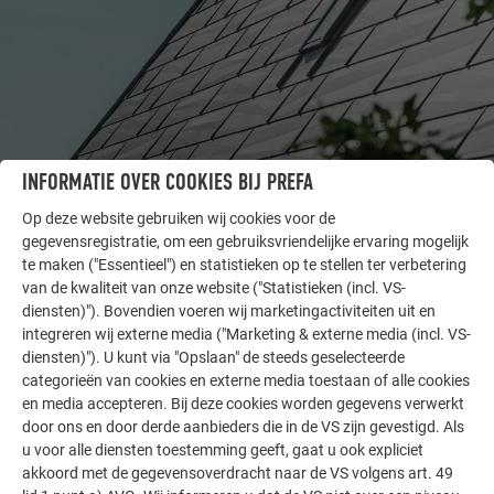
INFORMATIE OVER COOKIES BIJ PREFA
ANDERE OBJECTEN
LAAT U INSPIREREN
Op deze website gebruiken wij cookies voor de
gegevensregistratie, om een gebruiksvriendelijke ervaring mogelijk
te maken ("Essentieel") en statistieken op te stellen ter verbetering
De PREFA referentiegallerij laat zien hoe veelzijdig
van de kwaliteit van onze website ("Statistieken (incl. VS-
aluminium kan worden toegepast. Ontdek meer
diensten)"). Bovendien voeren wij marketingactiviteiten uit en
indrukwekkende projecten met de duurzame PREFA
integreren wij externe media ("Marketing & externe media (incl. VS-
aluminiumoplossingen voor dak, zonne-energie en
diensten)"). U kunt via "Opslaan" de steeds geselecteerde
gevel.
categorieën van cookies en externe media toestaan of alle cookies
en media accepteren. Bij deze cookies worden gegevens verwerkt
door ons en door derde aanbieders die in de VS zijn gevestigd. Als
u voor alle diensten toestemming geeft, gaat u ook expliciet
MEER REFERENTIES BEKIJKEN
akkoord met de gegevensoverdracht naar de VS volgens art. 49