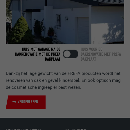
VERVALTIJD
2 jaar
Gebruikt door de socialnetworking-dienst
DOEL
LinkedIn voor het volgen van het gebruik
van ingebedde diensten.
HUIS MET GARAGE NA DE
HUIS VOOR DE
DAKRENOVATIE MET DE PREFA
DAKRENOVATIE MET PREFA
NAAM
bscookie
DAKPLAAT
DAKPLAAT
AANBIEDER
LinkedIn
Dankzij het lage gewicht van de PREFA producten wordt het
renoveren van dak en gevel kinderspel. En ook optisch mag
VERVALTIJD
2 jaar
de cosmetische ingreep er best wezen.
Gebruikt door de socialnetworking-dienst
DOEL
LinkedIn voor het volgen van het gebruik
VERDERLEZEN
van ingebedde diensten.
NAAM
UserMatchHistory