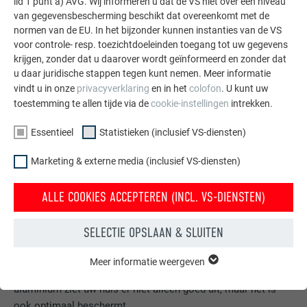
lid 1 punt a) AVG. Wij informeren u dat de VS niet over een niveau
van gegevensbescherming beschikt dat overeenkomt met de
normen van de EU. In het bijzonder kunnen instanties van de VS
voor controle- resp. toezichtdoeleinden toegang tot uw gegevens
krijgen, zonder dat u daarover wordt geïnformeerd en zonder dat
u daar juridische stappen tegen kunt nemen. Meer informatie
vindt u in onze
privacyverklaring
en in het
colofon
. U kunt uw
toestemming te allen tijde via de
cookie-instellingen
intrekken.
Essentieel
Statistieken (inclusief VS-diensten)
Marketing & externe media (inclusief VS-diensten)
ALLE COOKIES ACCEPTEREN (INCL. VS-DIENSTEN)
SELECTIE OPSLAAN & SLUITEN
Gratis brochures bestellen
Daken, gevels, zonnepanelen, dakafvoersystemen &
Meer informatie weergeven
ESSENTIEEL
hoogwaterbescherming – met PREFA producten van
Cookies van de groep "Essentieel" zijn nodig voor basisfuncties
aluminium ziet uw huis er niet alleen goed uit, maar het is
van de website. Hierdoor wordt gewaarborgd dat de website
ook optimaal beschermt.