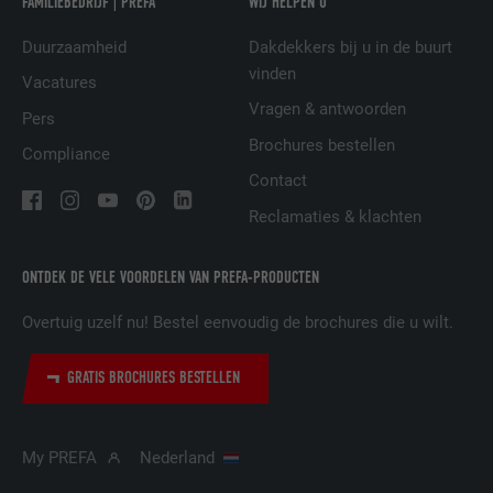
FAMILIEBEDRIJF | PREFA
WIJ HELPEN U
AANBIEDER
LinkedIn
Duurzaamheid
Dakdekkers bij u in de buurt
vinden
Vacatures
VERVALTIJD
29 dagen
Vragen & antwoorden
Pers
Wordt gebruikt om bezoekers op meerdere
Brochures bestellen
Compliance
websites te volgen, om op basis van de
DOEL
Contact
voorkeuren van de bezoeker relevante
reclame te presenteren.
Reclamaties & klachten
ONTDEK DE VELE VOORDELEN VAN PREFA-PRODUCTEN
NAAM
lidc
Overtuig uzelf nu! Bestel eenvoudig de brochures die u wilt.
AANBIEDER
LinkedIn
GRATIS BROCHURES BESTELLEN
VERVALTIJD
1 dag
Gebruikt door de socialnetworking-dienst
My PREFA
Nederland
DOEL
LinkedIn voor het volgen van het gebruik
van ingebedde diensten.