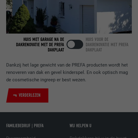
VERVALTIJD
2 jaar
Gebruikt door de socialnetworking-dienst
DOEL
LinkedIn voor het volgen van het gebruik
van ingebedde diensten.
HUIS MET GARAGE NA DE
HUIS VOOR DE
DAKRENOVATIE MET DE PREFA
DAKRENOVATIE MET PREFA
DAKPLAAT
DAKPLAAT
NAAM
bscookie
Dankzij het lage gewicht van de PREFA producten wordt het
AANBIEDER
LinkedIn
renoveren van dak en gevel kinderspel. En ook optisch mag
de cosmetische ingreep er best wezen.
VERVALTIJD
2 jaar
Gebruikt door de socialnetworking-dienst
VERDERLEZEN
DOEL
LinkedIn voor het volgen van het gebruik
van ingebedde diensten.
FAMILIEBEDRIJF | PREFA
WIJ HELPEN U
NAAM
UserMatchHistory