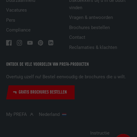
Duurzaamheid
Dakdekkers bij u in de buurt
AANBIEDER
LinkedIn
vinden
Vacatures
Vragen & antwoorden
VERVALTIJD
29 dagen
Pers
Brochures bestellen
Compliance
Wordt gebruikt om bezoekers op meerdere
Contact
websites te volgen, om op basis van de
DOEL
voorkeuren van de bezoeker relevante
Reclamaties & klachten
reclame te presenteren.
ONTDEK DE VELE VOORDELEN VAN PREFA-PRODUCTEN
NAAM
lidc
Overtuig uzelf nu! Bestel eenvoudig de brochures die u wilt.
AANBIEDER
LinkedIn
GRATIS BROCHURES BESTELLEN
VERVALTIJD
1 dag
My PREFA
Nederland
Gebruikt door de socialnetworking-dienst
DOEL
LinkedIn voor het volgen van het gebruik
van ingebedde diensten.
Instructie