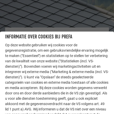
ANDERE OBJECTEN
INFORMATIE OVER COOKIES BIJ PREFA
LAAT U INSPIREREN
Op deze website gebruiken wij cookies voor de
gegevensregistratie, om een gebruiksvriendelijke ervaring mogelijk
De PREFA referentiegallerij laat zien hoe veelzijdig
te maken ("Essentieel") en statistieken op te stellen ter verbetering
aluminium kan worden toegepast. Ontdek meer
van de kwaliteit van onze website ("Statistieken (incl. VS-
indrukwekkende projecten met de duurzame PREFA
diensten)"). Bovendien voeren wij marketingactiviteiten uit en
aluminiumoplossingen voor dak, zonne-energie en
integreren wij externe media ("Marketing & externe media (incl. VS-
gevel.
diensten)"). U kunt via "Opslaan" de steeds geselecteerde
categorieën van cookies en externe media toestaan of alle cookies
en media accepteren. Bij deze cookies worden gegevens verwerkt
door ons en door derde aanbieders die in de VS zijn gevestigd. Als
MEER REFERENTIES BEKIJKEN
u voor alle diensten toestemming geeft, gaat u ook expliciet
akkoord met de gegevensoverdracht naar de VS volgens art. 49
lid 1 punt a) AVG. Wij informeren u dat de VS niet over een niveau