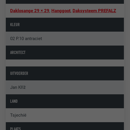
Daklosange 29 × 29
,
Hanggoot
,
Daksysteem PREFALZ
KLEUR
02 P.10 antraciet
ARCHITECT
UITVOERDER
Jan Kříž
LAND
Tsjechië
PLAATS