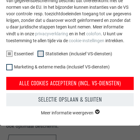
van gegevensbescherming beschikt dat overeenkomt met de
normen van de EU. In het bijzonder kunnen instanties van de VS
voor controle- resp. toezichtdoeleinden toegang tot uw gegevens
krijgen, zonder dat u daarover wordt geïnformeerd en zonder dat
u daar juridische stappen tegen kunt nemen. Meer informatie
vindt u in onze
privacyverklaring
en in het
colofon
. U kunt uw
toestemming te allen tijde via de
cookie-instellingen
intrekken.
Essentieel
Statistieken (inclusief VS-diensten)
Marketing & externe media (inclusief VS-diensten)
ALLE COOKIES ACCEPTEREN (INCL. VS-DIENSTEN)
Gratis brochures bestellen
SELECTIE OPSLAAN & SLUITEN
Daken, gevels, zonnepanelen, dakafvoersystemen &
hoogwaterbescherming – met PREFA producten van
Meer informatie weergeven
ESSENTIEEL
aluminium ziet uw huis er niet alleen goed uit, maar het is
Cookies van de groep "Essentieel" zijn nodig voor basisfuncties
ook optimaal beschermt.
van de website. Hierdoor wordt gewaarborgd dat de website
onberispelijk werkt.