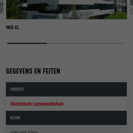
M
MED-EL
GEGEVENS EN FEITEN
PRODUCT
Aluminium composietplaat
KLEUR
speciale kleur