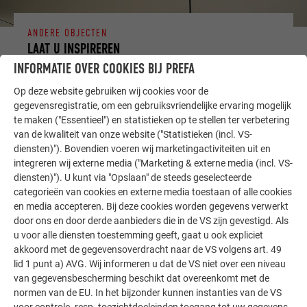
ANDERE OBJECTEN
LAAT U INSPIREREN
INFORMATIE OVER COOKIES BIJ PREFA
De PREFA referentiegallerij laat zien hoe veelzijdig
Op deze website gebruiken wij cookies voor de
aluminium kan worden toegepast. Ontdek meer
gegevensregistratie, om een gebruiksvriendelijke ervaring mogelijk
indrukwekkende projecten met de duurzame PREFA
te maken ("Essentieel") en statistieken op te stellen ter verbetering
aluminiumoplossingen voor dak, zonne-energie en
van de kwaliteit van onze website ("Statistieken (incl. VS-
gevel.
diensten)"). Bovendien voeren wij marketingactiviteiten uit en
integreren wij externe media ("Marketing & externe media (incl. VS-
diensten)"). U kunt via "Opslaan" de steeds geselecteerde
MEER REFERENTIES BEKIJKEN
categorieën van cookies en externe media toestaan of alle cookies
en media accepteren. Bij deze cookies worden gegevens verwerkt
door ons en door derde aanbieders die in de VS zijn gevestigd. Als
u voor alle diensten toestemming geeft, gaat u ook expliciet
akkoord met de gegevensoverdracht naar de VS volgens art. 49
lid 1 punt a) AVG. Wij informeren u dat de VS niet over een niveau
van gegevensbescherming beschikt dat overeenkomt met de
normen van de EU. In het bijzonder kunnen instanties van de VS
voor controle- resp. toezichtdoeleinden toegang tot uw gegevens