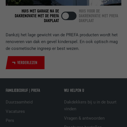
Gebruikt door de socialnetworking-dienst
HUIS MET GARAGE NA DE
HUIS VOOR DE
DOEL
LinkedIn voor het volgen van het gebruik
DAKRENOVATIE MET DE PREFA
DAKRENOVATIE MET PREFA
van ingebedde diensten.
DAKPLAAT
DAKPLAAT
Dankzij het lage gewicht van de PREFA producten wordt het
NAAM
bscookie
renoveren van dak en gevel kinderspel. En ook optisch mag
de cosmetische ingreep er best wezen.
AANBIEDER
LinkedIn
VERVALTIJD
2 jaar
VERDERLEZEN
Gebruikt door de socialnetworking-dienst
DOEL
LinkedIn voor het volgen van het gebruik
van ingebedde diensten.
FAMILIEBEDRIJF | PREFA
WIJ HELPEN U
Duurzaamheid
Dakdekkers bij u in de buurt
NAAM
UserMatchHistory
vinden
Vacatures
Vragen & antwoorden
AANBIEDER
LinkedIn
Pers