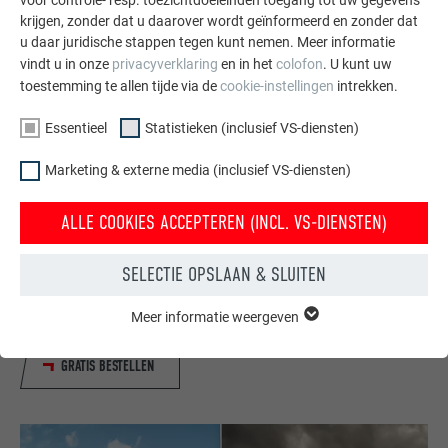
krijgen, zonder dat u daarover wordt geïnformeerd en zonder dat
u daar juridische stappen tegen kunt nemen. Meer informatie
vindt u in onze
privacyverklaring
en in het
colofon
. U kunt uw
toestemming te allen tijde via de
cookie-instellingen
intrekken.
Essentieel
Statistieken (inclusief VS-diensten)
Marketing & externe media (inclusief VS-diensten)
Gratis brochures bestellen
ALLE COOKIES ACCEPTEREN (INCL. VS-DIENSTEN)
Daken, gevels, zonnepanelen, dakafvoersystemen &
hoogwaterbescherming – met PREFA producten van
SELECTIE OPSLAAN & SLUITEN
aluminium ziet uw huis er niet alleen goed uit, maar het is
ook optimaal beschermt.
Meer informatie weergeven
ESSENTIEEL
Cookies van de groep "Essentieel" zijn nodig voor basisfuncties
GRATIS BESTELLEN
van de website. Hierdoor wordt gewaarborgd dat de website
onberispelijk werkt.
Cookie-informatie weergeven
NAAM
PHPSESSID