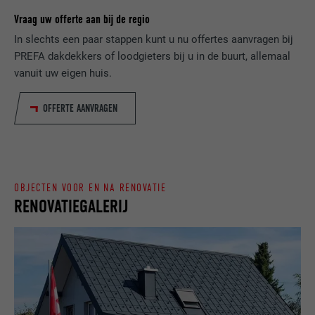
DOEL
genereren m.b.t. het gebruik van de
Vraag uw offerte aan bij de regio
VERVALTIJD
Sessie
website door de bezoeker.
In slechts een paar stappen kunt u nu offertes aanvragen bij
Slaat de door de gebruiker geselecteerde
PREFA dakdekkers of loodgieters bij u in de buurt, allemaal
DOEL
taalversie van een website op.
vanuit uw eigen huis.
NAAM
_gaexp
AANBIEDER
Google Optimize
OFFERTE AANVRAGEN
NAAM
lang
VERVALTIJD
90 dagen
AANBIEDER
LinkedIn
Wordt bij wijze van test geplaatst om te
VERVALTIJD
Sessie
controleren of de browser het plaatsen
OBJECTEN VOOR EN NA RENOVATIE
DOEL
van cookies toestaat. Bevat geen
RENOVATIEGALERIJ
Ingesteld door LinkedIn wanneer een
identificatiekenmerken.
DOEL
website een ingebed "Volg ons"-venster
bevat.
NAAM
bcookie