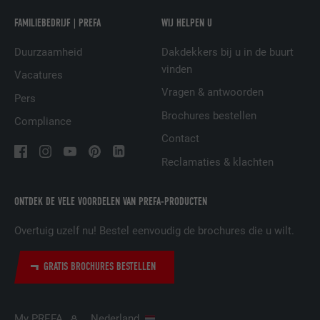
NAAM
UserMatchHistory
FAMILIEBEDRIJF | PREFA
WIJ HELPEN U
AANBIEDER
LinkedIn
Duurzaamheid
Dakdekkers bij u in de buurt
vinden
VERVALTIJD
29 dagen
Vacatures
Vragen & antwoorden
Pers
Wordt gebruikt om bezoekers op meerdere
Brochures bestellen
websites te volgen, om op basis van de
Compliance
DOEL
voorkeuren van de bezoeker relevante
Contact
reclame te presenteren.
Reclamaties & klachten
NAAM
lidc
ONTDEK DE VELE VOORDELEN VAN PREFA-PRODUCTEN
AANBIEDER
LinkedIn
Overtuig uzelf nu! Bestel eenvoudig de brochures die u wilt.
VERVALTIJD
1 dag
GRATIS BROCHURES BESTELLEN
Gebruikt door de socialnetworking-dienst
DOEL
LinkedIn voor het volgen van het gebruik
My PREFA
Nederland