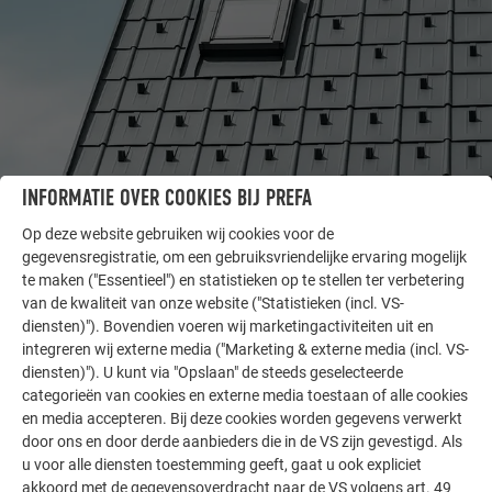
INFORMATIE OVER COOKIES BIJ PREFA
ANDERE OBJECTEN
Op deze website gebruiken wij cookies voor de
LAAT U INSPIREREN
gegevensregistratie, om een gebruiksvriendelijke ervaring mogelijk
te maken ("Essentieel") en statistieken op te stellen ter verbetering
van de kwaliteit van onze website ("Statistieken (incl. VS-
De PREFA referentiegallerij laat zien hoe veelzijdig
diensten)"). Bovendien voeren wij marketingactiviteiten uit en
aluminium kan worden toegepast. Ontdek meer
integreren wij externe media ("Marketing & externe media (incl. VS-
indrukwekkende projecten met de duurzame PREFA
diensten)"). U kunt via "Opslaan" de steeds geselecteerde
aluminiumoplossingen voor dak, zonne-energie en
categorieën van cookies en externe media toestaan of alle cookies
gevel.
en media accepteren. Bij deze cookies worden gegevens verwerkt
door ons en door derde aanbieders die in de VS zijn gevestigd. Als
u voor alle diensten toestemming geeft, gaat u ook expliciet
MEER REFERENTIES BEKIJKEN
akkoord met de gegevensoverdracht naar de VS volgens art. 49