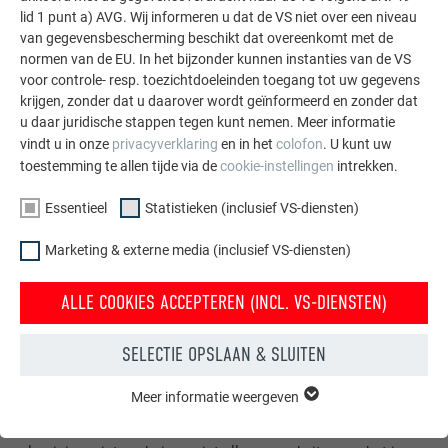
lid 1 punt a) AVG. Wij informeren u dat de VS niet over een niveau
van gegevensbescherming beschikt dat overeenkomt met de
normen van de EU. In het bijzonder kunnen instanties van de VS
voor controle- resp. toezichtdoeleinden toegang tot uw gegevens
krijgen, zonder dat u daarover wordt geïnformeerd en zonder dat
u daar juridische stappen tegen kunt nemen. Meer informatie
vindt u in onze
privacyverklaring
en in het
colofon
. U kunt uw
toestemming te allen tijde via de
cookie-instellingen
intrekken.
Essentieel
Statistieken (inclusief VS-diensten)
Marketing & externe media (inclusief VS-diensten)
ALLE COOKIES ACCEPTEREN (INCL. VS-DIENSTEN)
SELECTIE OPSLAAN & SLUITEN
Gratis brochures bestellen
Meer informatie weergeven
ESSENTIEEL
Daken, gevels, zonnepanelen, dakafvoersystemen &
Cookies van de groep "Essentieel" zijn nodig voor basisfuncties
hoogwaterbescherming – met PREFA producten van
van de website. Hierdoor wordt gewaarborgd dat de website