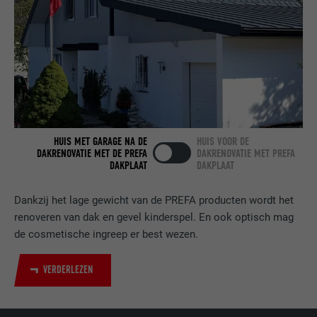
AANBIEDER
LinkedIn
VERVALTIJD
2 jaar
Gebruikt door de socialnetworking-dienst
DOEL
LinkedIn voor het volgen van het gebruik
van ingebedde diensten.
HUIS MET GARAGE NA DE
HUIS VOOR DE
NAAM
bscookie
DAKRENOVATIE MET DE PREFA
DAKRENOVATIE MET PREFA
DAKPLAAT
DAKPLAAT
AANBIEDER
LinkedIn
Dankzij het lage gewicht van de PREFA producten wordt het
VERVALTIJD
2 jaar
renoveren van dak en gevel kinderspel. En ook optisch mag
de cosmetische ingreep er best wezen.
Gebruikt door de socialnetworking-dienst
DOEL
LinkedIn voor het volgen van het gebruik
VERDERLEZEN
van ingebedde diensten.