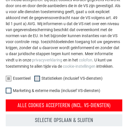
indrukwekkende projecten met de duurzame PREFA
door ons en door derde aanbieders die in de VS zijn gevestigd. Als
aluminiumoplossingen voor dak, zonne-energie en
u voor alle diensten toestemming geeft, gaat u ook expliciet
gevel.
akkoord met de gegevensoverdracht naar de VS volgens art. 49
lid 1 punt a) AVG. Wij informeren u dat de VS niet over een niveau
van gegevensbescherming beschikt dat overeenkomt met de
MEER REFERENTIES BEKIJKEN
normen van de EU. In het bijzonder kunnen instanties van de VS
voor controle- resp. toezichtdoeleinden toegang tot uw gegevens
krijgen, zonder dat u daarover wordt geïnformeerd en zonder dat
u daar juridische stappen tegen kunt nemen. Meer informatie
vindt u in onze
privacyverklaring
en in het
colofon
. U kunt uw
toestemming te allen tijde via de
cookie-instellingen
intrekken.
Essentieel
Statistieken (inclusief VS-diensten)
Marketing & externe media (inclusief VS-diensten)
ALLE COOKIES ACCEPTEREN (INCL. VS-DIENSTEN)
SELECTIE OPSLAAN & SLUITEN