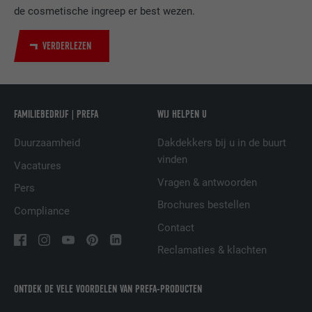
van ingebedde diensten.
de cosmetische ingreep er best wezen.
VERDERLEZEN
NAAM
UserMatchHistory
AANBIEDER
LinkedIn
VERVALTIJD
29 dagen
FAMILIEBEDRIJF | PREFA
WIJ HELPEN U
Duurzaamheid
Dakdekkers bij u in de buurt
Wordt gebruikt om bezoekers op meerdere
vinden
websites te volgen, om op basis van de
Vacatures
DOEL
voorkeuren van de bezoeker relevante
Vragen & antwoorden
Pers
reclame te presenteren.
Brochures bestellen
Compliance
Contact
NAAM
lidc
Reclamaties & klachten
AANBIEDER
LinkedIn
ONTDEK DE VELE VOORDELEN VAN PREFA-PRODUCTEN
VERVALTIJD
1 dag