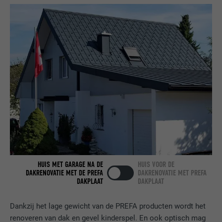
NAAM
bcookie
AANBIEDER
LinkedIn
VERVALTIJD
2 jaar
Gebruikt door de socialnetworking-dienst
DOEL
LinkedIn voor het volgen van het gebruik
van ingebedde diensten.
NAAM
bscookie
AANBIEDER
LinkedIn
HUIS MET GARAGE NA DE
HUIS VOOR DE
DAKRENOVATIE MET DE PREFA
DAKRENOVATIE MET PREFA
VERVALTIJD
2 jaar
DAKPLAAT
DAKPLAAT
Gebruikt door de socialnetworking-dienst
Dankzij het lage gewicht van de PREFA producten wordt het
DOEL
LinkedIn voor het volgen van het gebruik
renoveren van dak en gevel kinderspel. En ook optisch mag