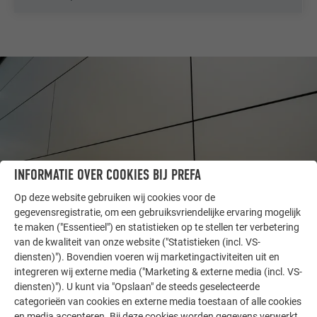
INFORMATIE OVER COOKIES BIJ PREFA
Op deze website gebruiken wij cookies voor de
gegevensregistratie, om een gebruiksvriendelijke ervaring mogelijk
te maken ("Essentieel") en statistieken op te stellen ter verbetering
ANDERE OBJECTEN
van de kwaliteit van onze website ("Statistieken (incl. VS-
LAAT U INSPIREREN
diensten)"). Bovendien voeren wij marketingactiviteiten uit en
integreren wij externe media ("Marketing & externe media (incl. VS-
diensten)"). U kunt via "Opslaan" de steeds geselecteerde
De PREFA referentiegallerij laat zien hoe veelzijdig
categorieën van cookies en externe media toestaan of alle cookies
aluminium kan worden toegepast. Ontdek meer
en media accepteren. Bij deze cookies worden gegevens verwerkt