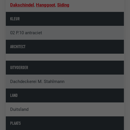
Dakschindel
,
Hanggoot
,
Siding
KLEUR
02 P.10 antraciet
ARCHITECT
UITVOERDER
Dachdeckerei M. Stahlmann
LAND
Duitsland
PLAATS