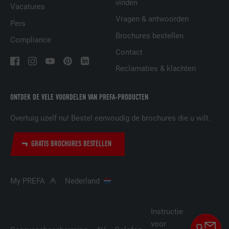
vinden
AANBIEDER
LinkedIn
Vacatures
Vragen & antwoorden
Pers
VERVALTIJD
29 dagen
Brochures bestellen
Compliance
Wordt gebruikt om bezoekers op meerdere
Contact
websites te volgen, om op basis van de
DOEL
Reclamaties & klachten
voorkeuren van de bezoeker relevante
reclame te presenteren.
ONTDEK DE VELE VOORDELEN VAN PREFA-PRODUCTEN
NAAM
lidc
Overtuig uzelf nu! Bestel eenvoudig de brochures die u wilt.
AANBIEDER
LinkedIn
GRATIS BROCHURES BESTELLEN
VERVALTIJD
1 dag
My PREFA
Nederland
Gebruikt door de socialnetworking-dienst
DOEL
LinkedIn voor het volgen van het gebruik
van ingebedde diensten.
Instructie
voor
Cookie-