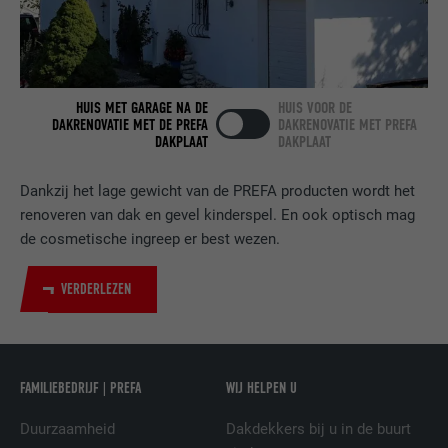
VERVALTIJD
2 jaar
Gebruikt door de socialnetworking-dienst
DOEL
LinkedIn voor het volgen van het gebruik
van ingebedde diensten.
HUIS MET GARAGE NA DE
HUIS VOOR DE
DAKRENOVATIE MET DE PREFA
DAKRENOVATIE MET PREFA
DAKPLAAT
DAKPLAAT
NAAM
bscookie
Dankzij het lage gewicht van de PREFA producten wordt het
AANBIEDER
LinkedIn
renoveren van dak en gevel kinderspel. En ook optisch mag
de cosmetische ingreep er best wezen.
VERVALTIJD
2 jaar
VERDERLEZEN
Gebruikt door de socialnetworking-dienst
DOEL
LinkedIn voor het volgen van het gebruik
van ingebedde diensten.
FAMILIEBEDRIJF | PREFA
WIJ HELPEN U
NAAM
UserMatchHistory
Duurzaamheid
Dakdekkers bij u in de buurt