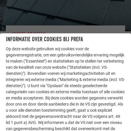
ANDERE OBJECTEN
INFORMATIE OVER COOKIES BIJ PREFA
LAAT U INSPIREREN
Op deze website gebruiken wij cookies voor de
De PREFA referentiegallerij laat zien hoe veelzijdig
gegevensregistratie, om een gebruiksvriendelijke ervaring mogelijk
te maken ("Essentieel") en statistieken op te stellen ter verbetering
aluminium kan worden toegepast. Ontdek meer
van de kwaliteit van onze website ("Statistieken (incl. VS-
indrukwekkende projecten met de duurzame PREFA
diensten)"). Bovendien voeren wij marketingactiviteiten uit en
aluminiumoplossingen voor dak, zonne-energie en
integreren wij externe media ("Marketing & externe media (incl. VS-
gevel.
diensten)"). U kunt via "Opslaan" de steeds geselecteerde
categorieën van cookies en externe media toestaan of alle cookies
en media accepteren. Bij deze cookies worden gegevens verwerkt
MEER REFERENTIES BEKIJKEN
door ons en door derde aanbieders die in de VS zijn gevestigd. Als
u voor alle diensten toestemming geeft, gaat u ook expliciet
akkoord met de gegevensoverdracht naar de VS volgens art. 49
lid 1 punt a) AVG. Wij informeren u dat de VS niet over een niveau
van gegevensbescherming beschikt dat overeenkomt met de