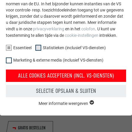
normen van de EU. In het bijzonder kunnen instanties van de VS
voor controle- resp. toezichtdoeleinden toegang tot uw gegevens
krijgen, zonder dat u daarover wordt geïnformeerd en zonder dat
u daar juridische stappen tegen kunt nemen. Meer informatie
vindt u in onze
privacyverklaring
en in het
colofon
. U kunt uw
toestemming te allen tijde via de
cookie-instellingen
intrekken.
Essentieel
Statistieken (inclusief VS-diensten)
Marketing & externe media (inclusief VS-diensten)
ALLE COOKIES ACCEPTEREN (INCL. VS-DIENSTEN)
Gratis brochures bestellen
SELECTIE OPSLAAN & SLUITEN
Daken, gevels, zonnepanelen, dakafvoersystemen &
hoogwaterbescherming – met PREFA producten van
Meer informatie weergeven
ESSENTIEEL
aluminium ziet uw huis er niet alleen goed uit, maar het is
Cookies van de groep "Essentieel" zijn nodig voor basisfuncties
ook optimaal beschermt.
van de website. Hierdoor wordt gewaarborgd dat de website
onberispelijk werkt.
GRATIS BESTELLEN