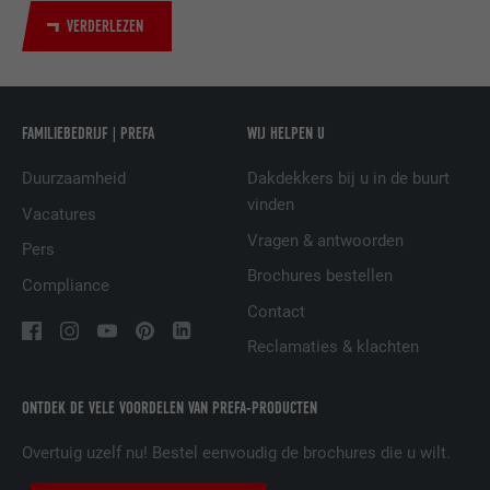
VERDERLEZEN
NAAM
UserMatchHistory
AANBIEDER
LinkedIn
FAMILIEBEDRIJF | PREFA
WIJ HELPEN U
VERVALTIJD
29 dagen
Duurzaamheid
Dakdekkers bij u in de buurt
vinden
Wordt gebruikt om bezoekers op meerdere
Vacatures
websites te volgen, om op basis van de
Vragen & antwoorden
DOEL
Pers
voorkeuren van de bezoeker relevante
Brochures bestellen
reclame te presenteren.
Compliance
Contact
Reclamaties & klachten
NAAM
lidc
AANBIEDER
LinkedIn
ONTDEK DE VELE VOORDELEN VAN PREFA-PRODUCTEN
VERVALTIJD
1 dag
Overtuig uzelf nu! Bestel eenvoudig de brochures die u wilt.