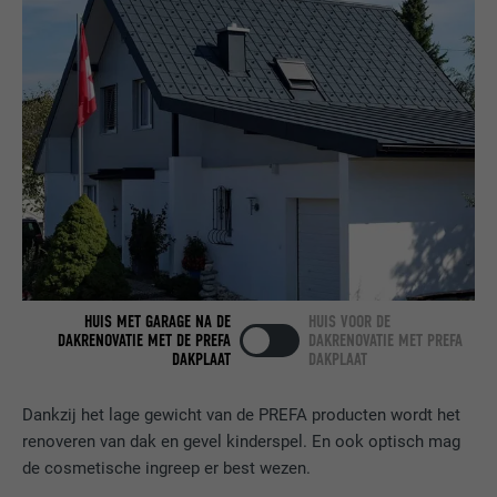
NAAM
bcookie
AANBIEDER
LinkedIn
VERVALTIJD
2 jaar
Gebruikt door de socialnetworking-dienst
DOEL
LinkedIn voor het volgen van het gebruik
van ingebedde diensten.
NAAM
bscookie
HUIS MET GARAGE NA DE
HUIS VOOR DE
AANBIEDER
LinkedIn
DAKRENOVATIE MET DE PREFA
DAKRENOVATIE MET PREFA
DAKPLAAT
DAKPLAAT
VERVALTIJD
2 jaar
Dankzij het lage gewicht van de PREFA producten wordt het
Gebruikt door de socialnetworking-dienst
renoveren van dak en gevel kinderspel. En ook optisch mag
DOEL
LinkedIn voor het volgen van het gebruik
de cosmetische ingreep er best wezen.
van ingebedde diensten.