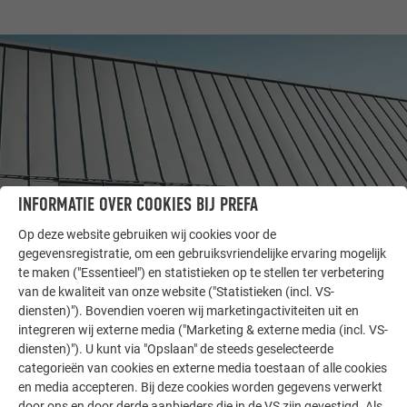
INFORMATIE OVER COOKIES BIJ PREFA
Op deze website gebruiken wij cookies voor de
gegevensregistratie, om een gebruiksvriendelijke ervaring mogelijk
ANDERE OBJECTEN
te maken ("Essentieel") en statistieken op te stellen ter verbetering
LAAT U INSPIREREN
van de kwaliteit van onze website ("Statistieken (incl. VS-
diensten)"). Bovendien voeren wij marketingactiviteiten uit en
integreren wij externe media ("Marketing & externe media (incl. VS-
De PREFA referentiegallerij laat zien hoe veelzijdig
diensten)"). U kunt via "Opslaan" de steeds geselecteerde
aluminium kan worden toegepast. Ontdek meer
categorieën van cookies en externe media toestaan of alle cookies
indrukwekkende projecten met de duurzame PREFA
en media accepteren. Bij deze cookies worden gegevens verwerkt
aluminiumoplossingen voor dak, zonne-energie en
door ons en door derde aanbieders die in de VS zijn gevestigd. Als