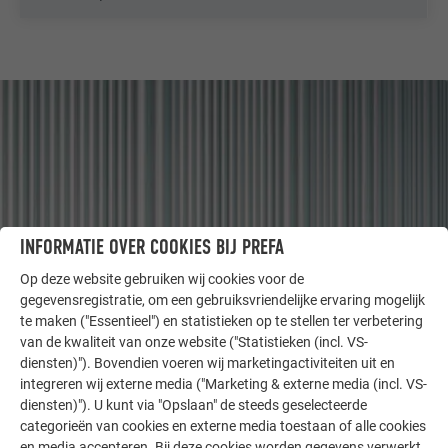
INFORMATIE OVER COOKIES BIJ PREFA
Op deze website gebruiken wij cookies voor de
gegevensregistratie, om een gebruiksvriendelijke ervaring mogelijk
te maken ("Essentieel") en statistieken op te stellen ter verbetering
ANDERE OBJECTEN
van de kwaliteit van onze website ("Statistieken (incl. VS-
LAAT U INSPIREREN
diensten)"). Bovendien voeren wij marketingactiviteiten uit en
integreren wij externe media ("Marketing & externe media (incl. VS-
diensten)"). U kunt via "Opslaan" de steeds geselecteerde
De PREFA referentiegallerij laat zien hoe veelzijdig
categorieën van cookies en externe media toestaan of alle cookies
aluminium kan worden toegepast. Ontdek meer
en media accepteren. Bij deze cookies worden gegevens verwerkt