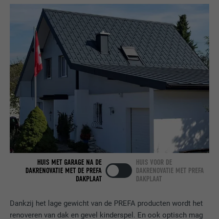
NAAM
bcookie
AANBIEDER
LinkedIn
VERVALTIJD
2 jaar
Gebruikt door de socialnetworking-dienst
DOEL
LinkedIn voor het volgen van het gebruik
van ingebedde diensten.
NAAM
bscookie
AANBIEDER
LinkedIn
HUIS MET GARAGE NA DE
HUIS VOOR DE
DAKRENOVATIE MET DE PREFA
DAKRENOVATIE MET PREFA
VERVALTIJD
2 jaar
DAKPLAAT
DAKPLAAT
Gebruikt door de socialnetworking-dienst
Dankzij het lage gewicht van de PREFA producten wordt het
DOEL
LinkedIn voor het volgen van het gebruik
renoveren van dak en gevel kinderspel. En ook optisch mag