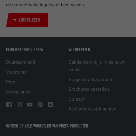
van ingebedde diensten.
de cosmetische ingreep er best wezen.
VERDERLEZEN
NAAM
UserMatchHistory
AANBIEDER
LinkedIn
VERVALTIJD
29 dagen
FAMILIEBEDRIJF | PREFA
WIJ HELPEN U
Duurzaamheid
Dakdekkers bij u in de buurt
Wordt gebruikt om bezoekers op meerdere
vinden
websites te volgen, om op basis van de
Vacatures
DOEL
voorkeuren van de bezoeker relevante
Vragen & antwoorden
Pers
reclame te presenteren.
Brochures bestellen
Compliance
Contact
NAAM
lidc
Reclamaties & klachten
AANBIEDER
LinkedIn
ONTDEK DE VELE VOORDELEN VAN PREFA-PRODUCTEN
VERVALTIJD
1 dag