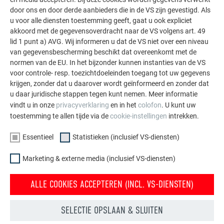
indrukwekkende projecten met de duurzame PREFA
door ons en door derde aanbieders die in de VS zijn gevestigd. Als
aluminiumoplossingen voor dak, zonne-energie en
u voor alle diensten toestemming geeft, gaat u ook expliciet
gevel.
akkoord met de gegevensoverdracht naar de VS volgens art. 49
lid 1 punt a) AVG. Wij informeren u dat de VS niet over een niveau
van gegevensbescherming beschikt dat overeenkomt met de
MEER REFERENTIES BEKIJKEN
normen van de EU. In het bijzonder kunnen instanties van de VS
voor controle- resp. toezichtdoeleinden toegang tot uw gegevens
krijgen, zonder dat u daarover wordt geïnformeerd en zonder dat
u daar juridische stappen tegen kunt nemen. Meer informatie
vindt u in onze
privacyverklaring
en in het
colofon
. U kunt uw
toestemming te allen tijde via de
cookie-instellingen
intrekken.
Essentieel
Statistieken (inclusief VS-diensten)
Marketing & externe media (inclusief VS-diensten)
ALLE COOKIES ACCEPTEREN (INCL. VS-DIENSTEN)
SELECTIE OPSLAAN & SLUITEN