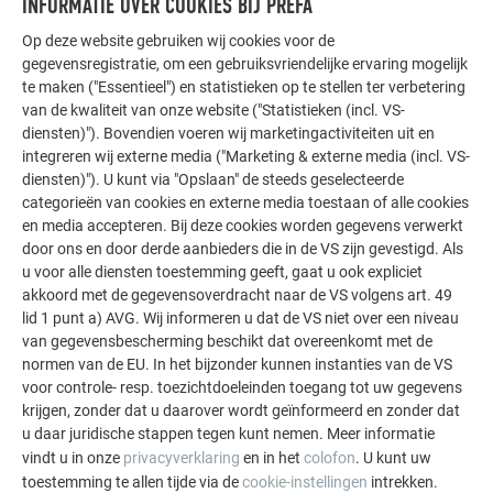
INFORMATIE OVER COOKIES BIJ PREFA
Op deze website gebruiken wij cookies voor de
gegevensregistratie, om een gebruiksvriendelijke ervaring mogelijk
te maken ("Essentieel") en statistieken op te stellen ter verbetering
van de kwaliteit van onze website ("Statistieken (incl. VS-
diensten)"). Bovendien voeren wij marketingactiviteiten uit en
integreren wij externe media ("Marketing & externe media (incl. VS-
diensten)"). U kunt via "Opslaan" de steeds geselecteerde
Zonnepaneelhouder - Tips en tricks
categorieën van cookies en externe media toestaan of alle cookies
en media accepteren. Bij deze cookies worden gegevens verwerkt
door ons en door derde aanbieders die in de VS zijn gevestigd. Als
VERDERLEZEN
u voor alle diensten toestemming geeft, gaat u ook expliciet
akkoord met de gegevensoverdracht naar de VS volgens art. 49
lid 1 punt a) AVG. Wij informeren u dat de VS niet over een niveau
van gegevensbescherming beschikt dat overeenkomt met de
normen van de EU. In het bijzonder kunnen instanties van de VS
voor controle- resp. toezichtdoeleinden toegang tot uw gegevens
krijgen, zonder dat u daarover wordt geïnformeerd en zonder dat
u daar juridische stappen tegen kunt nemen. Meer informatie
vindt u in onze
privacyverklaring
en in het
colofon
. U kunt uw
toestemming te allen tijde via de
cookie-instellingen
intrekken.