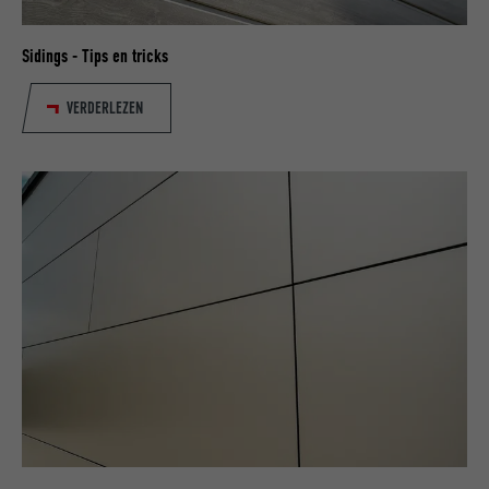
waarmee uw voorkeursinstellingen en
Wordt door Google Analytics gebruikt om
DOEL
andere informatie worden opgeslagen, in
de hoeveelheid aanvragen te beperken.
Sidings - Tips en tricks
het bijzonder uw voorkeurstaal, het aantal
DOEL
zoekresultaten dat per website moet
worden weergegeven (bijv. 10 of 20) en of
VERDERLEZEN
NAAM
_gid
het Google SafeSearch-filter geactiveerd
moet zijn.
AANBIEDER
Google Universal Analytics
VERVALTIJD
1 dag
NAAM
lang
Registreert een eenduidige ID, die gebruikt
AANBIEDER
ads.linkedin.com
wordt om statistische gegevens te
DOEL
genereren m.b.t. het gebruik van de
VERVALTIJD
Sessie
website door de bezoeker.
Slaat de door de gebruiker geselecteerde
DOEL
taalversie van een website op.
NAAM
_gaexp
AANBIEDER
Google Optimize
NAAM
lang