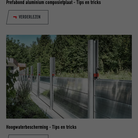
Prefabond aluminium composietplaat - Tips en tricks
VERVALTIJD
90 dagen
AANBIEDER
LinkedIn
VERDERLEZEN
Wordt bij wijze van test geplaatst om te
VERVALTIJD
Sessie
controleren of de browser het plaatsen
DOEL
van cookies toestaat. Bevat geen
Ingesteld door LinkedIn wanneer een
identificatiekenmerken.
DOEL
website een ingebed "Volg ons"-venster
bevat.
NAAM
bcookie
AANBIEDER
LinkedIn
VERVALTIJD
2 jaar
Gebruikt door de socialnetworking-dienst
DOEL
LinkedIn voor het volgen van het gebruik
Hoogwaterbescherming - Tips en tricks
van ingebedde diensten.