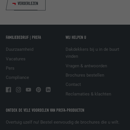
VERDERLEZEN
NAAM
bscookie
AANBIEDER
LinkedIn
VERVALTIJD
2 jaar
FAMILIEBEDRIJF | PREFA
WIJ HELPEN U
Gebruikt door de socialnetworking-dienst
Duurzaamheid
Dakdekkers bij u in de buurt
DOEL
LinkedIn voor het volgen van het gebruik
vinden
Vacatures
van ingebedde diensten.
Vragen & antwoorden
Pers
Brochures bestellen
Compliance
NAAM
UserMatchHistory
Contact
Reclamaties & klachten
AANBIEDER
LinkedIn
VERVALTIJD
29 dagen
ONTDEK DE VELE VOORDELEN VAN PREFA-PRODUCTEN
Wordt gebruikt om bezoekers op meerdere
Overtuig uzelf nu! Bestel eenvoudig de brochures die u wilt.
websites te volgen, om op basis van de
DOEL