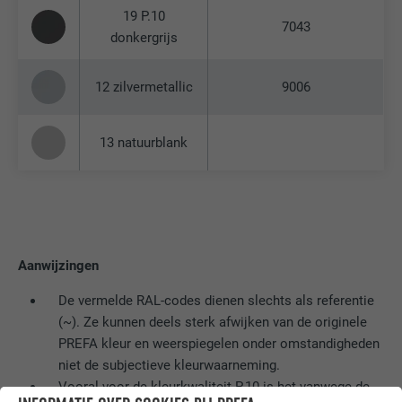
19 P.10
7043
donkergrijs
12 zilvermetallic
9006
13 natuurblank
Aanwijzingen
De vermelde RAL-codes dienen slechts als referentie
(~). Ze kunnen deels sterk afwijken van de originele
PREFA kleur en weerspiegelen onder omstandigheden
niet de subjectieve kleurwaarneming.
Vooral voor de kleurkwaliteit P.10 is het vanwege de