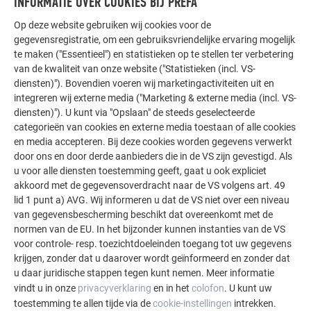
INFORMATIE OVER COOKIES BIJ PREFA
oppervlaktestructuur nagenoeg onmogelijk om vaste
waardes vast te leggen. Daarnaast zijn de PREFA
Op deze website gebruiken wij cookies voor de
Siding kleuren P.10 steengrijs, P.10 zandbruin, P.10
gegevensregistratie, om een gebruiksvriendelijke ervaring mogelijk
te maken ("Essentieel") en statistieken op te stellen ter verbetering
prefabrons, P.10 patinagroen, eiken naturel, patinagrijs,
van de kwaliteit van onze website ("Statistieken (incl. VS-
walnoot en grijs eiken gebaseerd op natuurlijke
diensten)"). Bovendien voeren wij marketingactiviteiten uit en
kleuren die uit meerdere tinten bestaan.
integreren wij externe media ("Marketing & externe media (incl. VS-
Banden & platen blank naturel: Veranderingen van de
diensten)"). U kunt via "Opslaan" de steeds geselecteerde
oppervlaklook door verwerking vallen niet onder de
categorieën van cookies en externe media toestaan of alle cookies
garantie. Neem de gegevensbladen in acht.
en media accepteren. Bij deze cookies worden gegevens verwerkt
Bij metallickleuren kunnen kleurverschillen optreden.
door ons en door derde aanbieders die in de VS zijn gevestigd. Als
u voor alle diensten toestemming geeft, gaat u ook expliciet
Gebruik daarom altijd een fysieke kleurenwaaier om
akkoord met de gegevensoverdracht naar de VS volgens art. 49
de exacte kleuren voor complementaire
lid 1 punt a) AVG. Wij informeren u dat de VS niet over een niveau
bouwelementen te bepalen.
van gegevensbescherming beschikt dat overeenkomt met de
normen van de EU. In het bijzonder kunnen instanties van de VS
DETAILS OVER DE KLEUREN
voor controle- resp. toezichtdoeleinden toegang tot uw gegevens
krijgen, zonder dat u daarover wordt geïnformeerd en zonder dat
u daar juridische stappen tegen kunt nemen. Meer informatie
vindt u in onze
privacyverklaring
en in het
colofon
. U kunt uw
toestemming te allen tijde via de
cookie-instellingen
intrekken.
LAAT U INSPIREREN DOOR REEDS