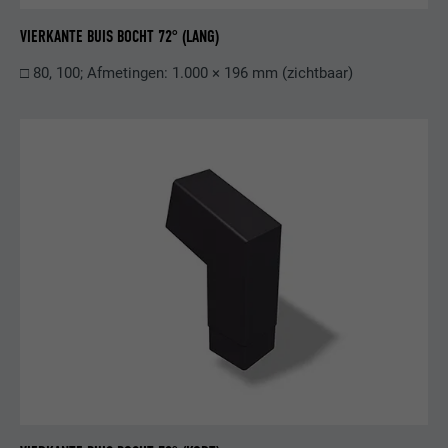
voorkeuren van de bezoeker relevante
reclame te presenteren.
VIERKANTE BUIS BOCHT 72° (LANG)
□ 80, 100; Afmetingen: 1.000 × 196 mm (zichtbaar)
NAAM
lidc
AANBIEDER
LinkedIn
VERVALTIJD
1 dag
Gebruikt door de socialnetworking-dienst
DOEL
LinkedIn voor het volgen van het gebruik
van ingebedde diensten.
NAAM
lissc
AANBIEDER
LinkedIn
VERVALTIJD
1 jaar