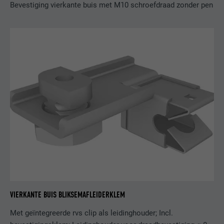
Bevestiging vierkante buis met M10 schroefdraad zonder pen
AANBIEDER
Facebook
VERVALTIJD
3 maanden
Wordt door Facebook gebruikt om een
serie promotieproducten weer te geven,
DOEL
zoals realtime-biedingen van derde
adverteerders.
NAAM
IDE
AANBIEDER
doubleclick.net
VERVALTIJD
1 jaar
Gebruikt door Google DoubleClick om de
VIERKANTE BUIS BLIKSEMAFLEIDERKLEM
handelingen van de gebruiker op de
website na de weergave van of het klikken
Met geïntegreerde rvs clip als leidinghouder; Incl.
op een van de advertenties van de