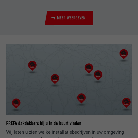
AANBIEDER
LinkedIn
MEER WEERGEVEN
VERVALTIJD
3 maanden
DOEL
Browser ID-cookie
NAAM
GPS
AANBIEDER
YouTube
VERVALTIJD
1 dag
Registreert een eenduidige ID op mobiele
apparaten, om tracking op basis van de
DOEL
geografische GPS-locatie mogelijk te
maken.
PREFA dakdekkers bij u in de buurt vinden
Wij laten u zien welke installatiebedrijven in uw omgeving