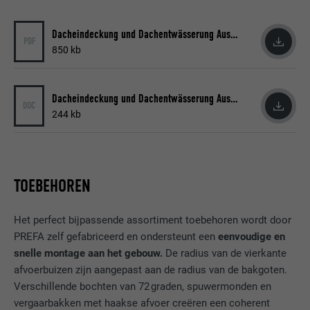
VERVALTIJD
90 dagen
AANBIEDER
LinkedIn
Dacheindeckung und Dachentwässerung Ausschreibungstexte
PDF
Wordt bij wijze van test geplaatst om te
850 kb
VERVALTIJD
Sessie
controleren of de browser het plaatsen
DOEL
van cookies toestaat. Bevat geen
Ingesteld door LinkedIn wanneer een
identificatiekenmerken.
Dacheindeckung und Dachentwässerung Ausschreibungstexte
DOEL
website een ingebed "Volg ons"-venster
DOC
bevat.
244 kb
NAAM
bcookie
TOEBEHOREN
AANBIEDER
LinkedIn
Het perfect bijpassende assortiment toebehoren wordt door
VERVALTIJD
2 jaar
PREFA zelf gefabriceerd en ondersteunt een
eenvoudige en
snelle montage aan het gebouw.
De radius van de vierkante
Gebruikt door de socialnetworking-dienst
DOEL
LinkedIn voor het volgen van het gebruik
afvoerbuizen zijn aangepast aan de radius van de bakgoten.
van ingebedde diensten.
Verschillende bochten van 72 graden, spuwermonden en
vergaarbakken met haakse afvoer creëren een coherent