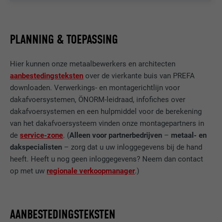
waarmee uw voorkeursinstellingen en
Wordt door Google Analytics gebruikt om
DOEL
andere informatie worden opgeslagen, in
de hoeveelheid aanvragen te beperken.
het bijzonder uw voorkeurstaal, het aantal
DOEL
PLANNING & TOEPASSING
zoekresultaten dat per website moet
worden weergegeven (bijv. 10 of 20) en of
NAAM
_gid
het Google SafeSearch-filter geactiveerd
Hier kunnen onze metaalbewerkers en architecten
moet zijn.
AANBIEDER
Google Universal Analytics
aanbestedingsteksten
over de vierkante buis van PREFA
downloaden. Verwerkings- en montagerichtlijn voor
VERVALTIJD
1 dag
dakafvoersystemen, ÖNORM-leidraad, infofiches over
NAAM
lang
dakafvoersystemen en een hulpmiddel voor de berekening
Registreert een eenduidige ID, die gebruikt
van het dakafvoersysteem vinden onze montagepartners in
AANBIEDER
ads.linkedin.com
wordt om statistische gegevens te
de
service-zone
. (
Alleen voor partnerbedrijven
–
metaal- en
DOEL
genereren m.b.t. het gebruik van de
dakspecialisten
– zorg dat u uw inloggegevens bij de hand
VERVALTIJD
Sessie
website door de bezoeker.
heeft. Heeft u nog geen inloggegevens? Neem dan contact
Slaat de door de gebruiker geselecteerde
op met uw
regionale verkoopmanager
.)
DOEL
taalversie van een website op.
NAAM
_gaexp
AANBIEDER
Google Optimize
AANBESTEDINGSTEKSTEN
NAAM
lang