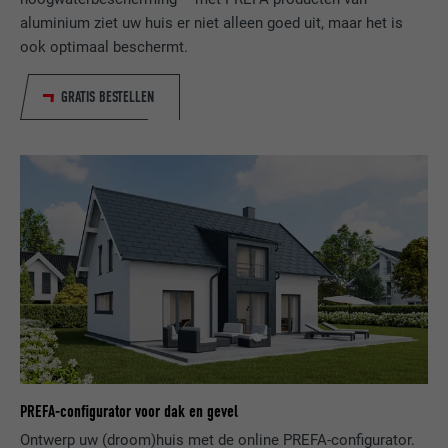
NAAM
_gcl_au
aluminium ziet uw huis er niet alleen goed uit, maar het is
ook optimaal beschermt.
AANBIEDER
Google AdSense
GRATIS BESTELLEN
VERVALTIJD
3 maanden
Wordt door Google AdSense gebruikt om
te experimenteren met reclame-efficiëntie
DOEL
op websites die de diensten daarvan
gebruiken.
NAAM
_pinterest_ct_ua
AANBIEDER
Pinterest
VERVALTIJD
1 jaar
PREFA-configurator voor dak en gevel
Deze cookie bevat een eenduidige UUID
Ontwerp uw (droom)huis met de online PREFA-configurator.
om op meerdere website acties te