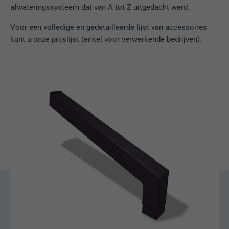
afwateringssysteem dat van A tot Z uitgedacht werd.
NAAM
bscookie
Voor een volledige en gedetailleerde lijst van accessoires
AANBIEDER
LinkedIn
kunt u onze prijslijst (enkel voor verwerkende bedrijven).
VERVALTIJD
2 jaar
Gebruikt door de socialnetworking-dienst
DOEL
LinkedIn voor het volgen van het gebruik
van ingebedde diensten.
NAAM
UserMatchHistory
AANBIEDER
LinkedIn
VERVALTIJD
29 dagen
Wordt gebruikt om bezoekers op meerdere
websites te volgen, om op basis van de
DOEL