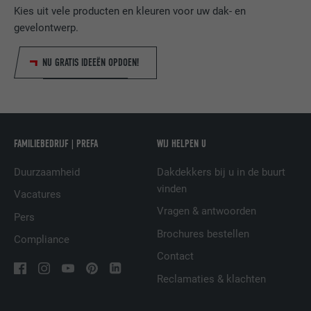
DOEL
groeperen wanneer de gebruiker niet
Kies uit vele producten en kleuren voor uw dak- en
eenduidig kan worden ingedeeld.
gevelontwerp.
NU GRATIS IDEEËN OPDOEN!
NAAM
li_gc
AANBIEDER
LinkedIn
VERVALTIJD
2 jaar
FAMILIEBEDRIJF | PREFA
WIJ HELPEN U
Dient voor het opslaan van de
Duurzaamheid
Dakdekkers bij u in de buurt
toestemming van de gebruiker voor het
vinden
DOEL
Vacatures
gebruik van cookies voor niet-essentiële
Vragen & antwoorden
doeleinden.
Pers
Brochures bestellen
Compliance
Contact
NAAM
lidc
Reclamaties & klachten
AANBIEDER
LinkedIn