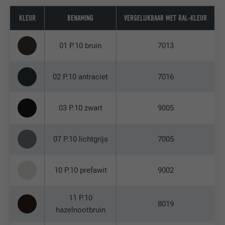
KLEUR
BENAMING
VERGELIJKBAAR MET RAL-KLEUR
01 P.10 bruin
7013
02 P.10 antraciet
7016
03 P.10 zwart
9005
07 P.10 lichtgrijs
7005
10 P.10 prefawit
9002
11 P.10
8019
hazelnootbruin