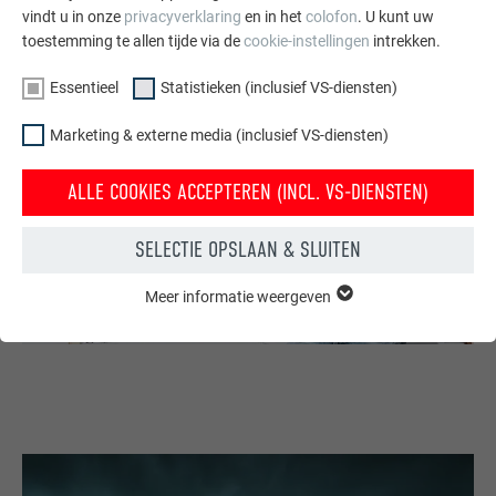
vindt u in onze
privacyverklaring
en in het
colofon
. U kunt uw
toestemming te allen tijde via de
cookie-instellingen
intrekken.
Essentieel
Statistieken (inclusief VS-diensten)
Marketing & externe media (inclusief VS-diensten)
ALLE COOKIES ACCEPTEREN (INCL. VS-DIENSTEN)
SELECTIE OPSLAAN & SLUITEN
Meer informatie weergeven
ESSENTIEEL
Cookies van de groep "Essentieel" zijn nodig voor basisfuncties
van de website. Hierdoor wordt gewaarborgd dat de website
onberispelijk werkt.
Cookie-informatie weergeven
NAAM
PHPSESSID
STATISTIEKEN (INCLUSIEF VS-DIENSTEN)
AANBIEDER
PHP