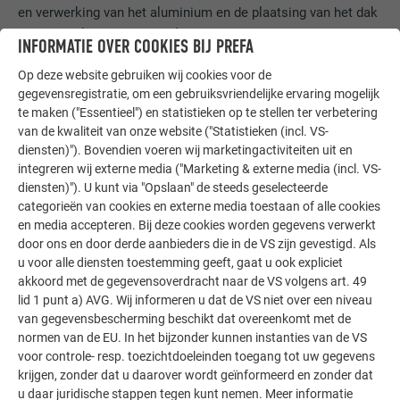
en verwerking van het aluminium en de plaatsing van het dak
en de gevel. De twee door lynx architecture asymmetrisch
INFORMATIE OVER COOKIES BIJ PREFA
getekende profielen werden in één keer voorgeproduceerd
Op deze website gebruiken wij cookies voor de
met een speciale kantmachine. De werkvoorbereiders en
gegevensregistratie, om een gebruiksvriendelijke ervaring mogelijk
plaatsers moesten erop letten om beide profieltypes over de
te maken ("Essentieel") en statistieken op te stellen ter verbetering
volledige hoogte van de nok tot de grond niet alleen
van de kwaliteit van onze website ("Statistieken (incl. VS-
afwisselend maar ook 180 graden gedraaid te plaatsen, om
diensten)"). Bovendien voeren wij marketingactiviteiten uit en
ervoor te zorgen dat het uitzicht zo onregelmatig mogelijk
integreren wij externe media ("Marketing & externe media (incl. VS-
werd. De gedeeltelijke perforatie van de gevel geeft het
diensten)"). U kunt via "Opslaan" de steeds geselecteerde
gebouw niet enkel 's nachts een bijzondere uitstraling, maar
categorieën van cookies en externe media toestaan of alle cookies
en media accepteren. Bij deze cookies worden gegevens verwerkt
zorgt ook overdag voor boeiende lichteffecten in de
door ons en door derde aanbieders die in de VS zijn gevestigd. Als
gaanderijen.
u voor alle diensten toestemming geeft, gaat u ook expliciet
akkoord met de gegevensoverdracht naar de VS volgens art. 49
Materiaal:
lid 1 punt a) AVG. Wij informeren u dat de VS niet over een niveau
Prefalz
van gegevensbescherming beschikt dat overeenkomt met de
Brons
normen van de EU. In het bijzonder kunnen instanties van de VS
voor controle- resp. toezichtdoeleinden toegang tot uw gegevens
krijgen, zonder dat u daarover wordt geïnformeerd en zonder dat
u daar juridische stappen tegen kunt nemen. Meer informatie