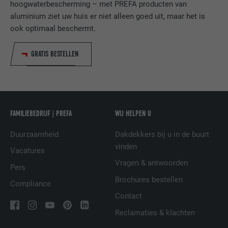
hoogwaterbescherming – met PREFA producten van
aluminium ziet uw huis er niet alleen goed uit, maar het is
VERVALTIJD
1 jaar
ook optimaal beschermt.
Wordt gebruikt om ervoor te zorgen dat
DOEL
het juiste SameSite-attribuut voor alle
GRATIS BESTELLEN
cookies in deze browser aanwezig is
NAAM
_fbp
FAMILIEBEDRIJF | PREFA
WIJ HELPEN U
AANBIEDER
Facebook
Duurzaamheid
Dakdekkers bij u in de buurt
VERVALTIJD
3 maanden
vinden
Vacatures
Vragen & antwoorden
Pers
Wordt door Facebook gebruikt om een
serie promotieproducten weer te geven,
Brochures bestellen
Compliance
DOEL
zoals realtime-biedingen van derde
Contact
adverteerders.
Reclamaties & klachten