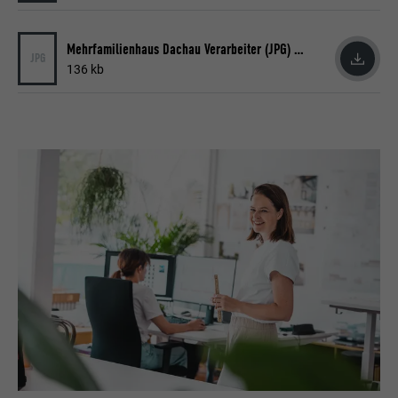
AANBIEDER
Google Optimize
NAAM
lang
Mehrfamilienhaus Dachau Verarbeiter (JPG) © PREFA | Croce & Wir
JPG
VERVALTIJD
90 dagen
AANBIEDER
LinkedIn
136 kb
Wordt bij wijze van test geplaatst om te
VERVALTIJD
Sessie
controleren of de browser het plaatsen
DOEL
van cookies toestaat. Bevat geen
Ingesteld door LinkedIn wanneer een
identificatiekenmerken.
DOEL
website een ingebed "Volg ons"-venster
bevat.
NAAM
bcookie
AANBIEDER
LinkedIn
VERVALTIJD
2 jaar
Gebruikt door de socialnetworking-dienst
DOEL
LinkedIn voor het volgen van het gebruik