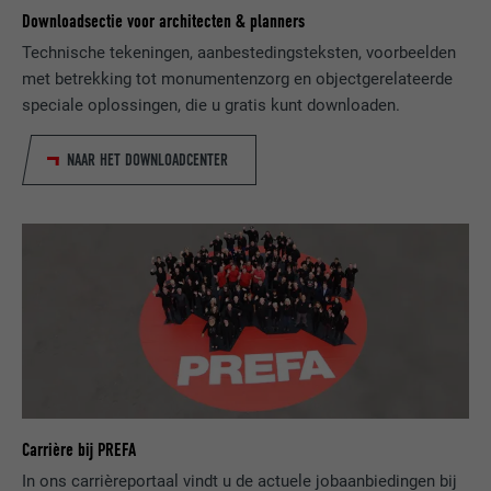
van ingebedde diensten.
Downloadsectie voor architecten & planners
Technische tekeningen, aanbestedingsteksten, voorbeelden
met betrekking tot monumentenzorg en objectgerelateerde
NAAM
bscookie
speciale oplossingen, die u gratis kunt downloaden.
AANBIEDER
LinkedIn
NAAR HET DOWNLOADCENTER
VERVALTIJD
2 jaar
Gebruikt door de socialnetworking-dienst
DOEL
LinkedIn voor het volgen van het gebruik
van ingebedde diensten.
NAAM
UserMatchHistory
AANBIEDER
LinkedIn
Carrière bij PREFA
VERVALTIJD
29 dagen
In ons carrièreportaal vindt u de actuele jobaanbiedingen bij