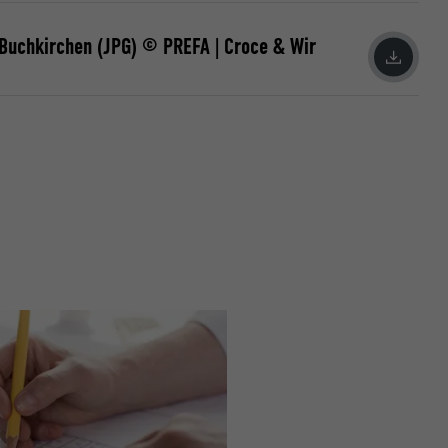
Buchkirchen (JPG) © PREFA | Croce & Wir
ische gegevens
website op.
ker.
olg ons"-
rowser het
erken.