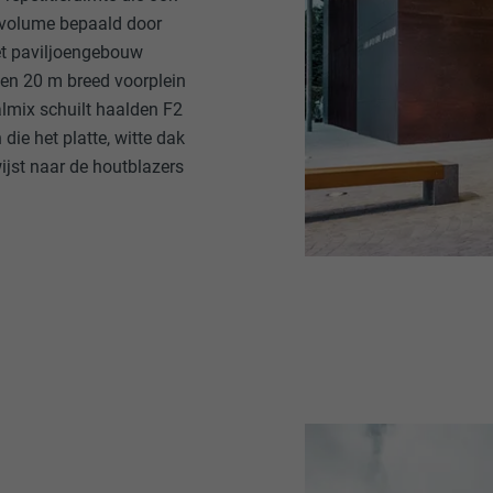
wvolume bepaald door
et paviljoengebouw
een 20 m breed voorplein
almix schuilt haalden F2
die het platte, witte dak
ijst naar de houtblazers