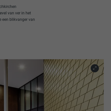
uchkirchen
vel van ver in het
e een blikvanger van