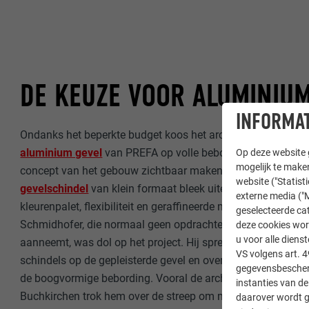
DE KEUZE VOOR ALUMINIU
INFORMAT
Ondanks het beperkte budget koos het architectenteam voo
aluminium gevel
van PREFA op volle bebording. Op die wij
Op deze website g
mogelijk te maken
concept van het gebouw zichtbaar maken”, licht Christian F
website ("Statist
gevelschindel
van klein formaat bleek uiterst geschikt door 
externe media ("M
kleurenpalet, flexibiliteit en geraffineerde montagetechnie
geselecteerde cat
Schmidhofer, die normaal geen opdrachten met een beperkt
deze cookies wor
u voor alle dien
aanneemt, was dol op het project. Hij spreekt vol lof over d
VS volgens art. 4
schindels op de gepleisterde gevel en over de montage van 
gegevensbescherm
de boogvormige bebording. Vooral de architectuur van de 
instanties van de
Buchkirchen trok hem over de streep om mee te werken aan 
daarover wordt g