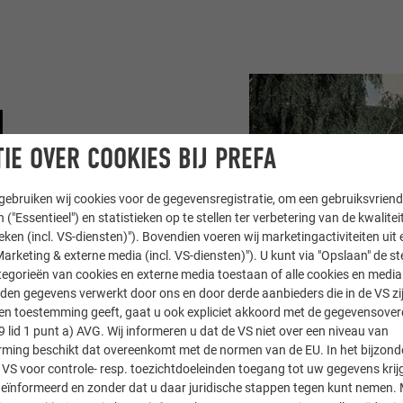
M
IE OVER COOKIES BIJ PREFA
r een 160 m² grote
ze “konden we het
ebruiken wij cookies voor de gegevensregistratie, om een gebruiksvriende
 ("Essentieel") en statistieken op te stellen ter verbetering van de kwalite
römel toe. De
ieken (incl. VS-diensten)"). Bovendien voeren wij marketingactiviteiten uit 
zijn uitgebreide
arketing & externe media (incl. VS-diensten)"). U kunt via "Opslaan" de s
k. De vakman Rudolf
egorieën van cookies en externe media toestaan of alle cookies en media 
e oppervlakte
den gegevens verwerkt door ons en door derde aanbieders die in de VS zij
sten toestemming geeft, gaat u ook expliciet akkoord met de gegevensove
e aansluiting van de
9 lid 1 punt a) AVG. Wij informeren u dat de VS niet over een niveau van
de loodrechte gevel op
ing beschikt dat overeenkomt met de normen van de EU. In het bijzond
muziekschool van
 VS voor controle- resp. toezichtdoeleinden toegang tot uw gegevens krij
de uitvoering van dit
eïnformeerd en zonder dat u daar juridische stappen tegen kunt nemen. 