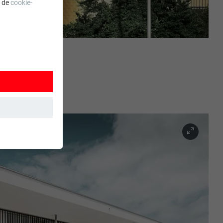
a de
cookie-
 wordt
ordt gebruikt.