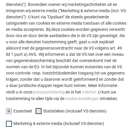
Instituts für Normung [
diensten)"). Bovendien voeren wij marketingactiviteiten uit en
Duits Instituut voor Normalisatie
integreren wij externe media ("Marketing & externe media (incl. VS-
]**Aluminium materiaaldatabladen, red. DIN Duits Instituut
diensten)"). U kunt via "Opslaan" de steeds geselecteerde
voor Normalisatie e.V., Beuth Verlag Berlijn 7e editie 2016
categorieën van cookies en externe media toestaan of alle cookies
en media accepteren. Bij deze cookies worden gegevens verwerkt
door ons en door derde aanbieders die in de VS zijn gevestigd. Als
u voor alle diensten toestemming geeft, gaat u ook expliciet
40 JAAR GARANTIE
akkoord met de gegevensoverdracht naar de VS volgens art. 49
lid 1 punt a) AVG. Wij informeren u dat de VS niet over een niveau
van gegevensbescherming beschikt dat overeenkomt met de
PREFA garandeert haar klanten een goed bevestigde en
normen van de EU. In het bijzonder kunnen instanties van de VS
extreem sterke dak- en gevelbekleding – en dat gedurende 40
voor controle- resp. toezichtdoeleinden toegang tot uw gegevens
jaar! Met vier decennia garantie tegen breuk, corrosie en
krijgen, zonder dat u daarover wordt geïnformeerd en zonder dat
vorstschade, zelfs in de buurt van de zee, is uw zekerheid
u daar juridische stappen tegen kunt nemen. Meer informatie
gegarandeerd bij de steeds extremer wordende
vindt u in onze
privacyverklaring
en in het
colofon
. U kunt uw
weersinvloeden. Met een buitenschil die bestand is tegen
toestemming te allen tijde via de
cookie-instellingen
intrekken.
weer en wind, blijven de bouwmaterialen onbeschadigd en
Essentieel
Statistieken (inclusief VS-diensten)
zijn de bewoners goed beschermd.
Marketing & externe media (inclusief VS-diensten)
40 jaar materiaalgarantie op het aluminium-basismateriaal
van de
PREFA dakplaat
,
dakshingels
,
dakruiten
,
van het