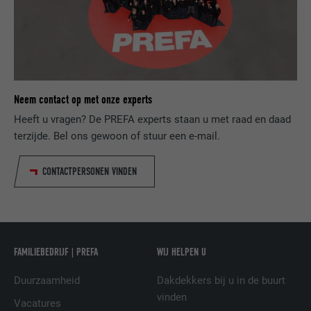
van cookies toestaat. Bevat geen
Ingesteld door LinkedIn wanneer een
identificatiekenmerken.
DOEL
website een ingebed "Volg ons"-venster
bevat.
NAAM
bcookie
Neem contact op met onze experts
Heeft u vragen? De PREFA experts staan u met raad en daad
AANBIEDER
LinkedIn
terzijde. Bel ons gewoon of stuur een e-mail.
VERVALTIJD
2 jaar
CONTACTPERSONEN VINDEN
Gebruikt door de socialnetworking-dienst
DOEL
LinkedIn voor het volgen van het gebruik
van ingebedde diensten.
FAMILIEBEDRIJF | PREFA
WIJ HELPEN U
NAAM
bscookie
Duurzaamheid
Dakdekkers bij u in de buurt
AANBIEDER
LinkedIn
vinden
Vacatures