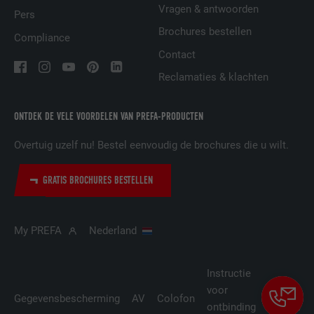
Vragen & antwoorden
VERVALTIJD
2 jaar
Pers
Brochures bestellen
Compliance
Gebruikt door de socialnetworking-dienst
Contact
DOEL
LinkedIn voor het volgen van het gebruik
van ingebedde diensten.
Reclamaties & klachten
ONTDEK DE VELE VOORDELEN VAN PREFA-PRODUCTEN
NAAM
UserMatchHistory
Overtuig uzelf nu! Bestel eenvoudig de brochures die u wilt.
AANBIEDER
LinkedIn
GRATIS BROCHURES BESTELLEN
VERVALTIJD
29 dagen
Wordt gebruikt om bezoekers op meerdere
My PREFA
Nederland
websites te volgen, om op basis van de
DOEL
voorkeuren van de bezoeker relevante
reclame te presenteren.
Instructie
voor
Cookie-
Gegevensbescherming
AV
Colofon
ontbinding
instellin
NAAM
lidc