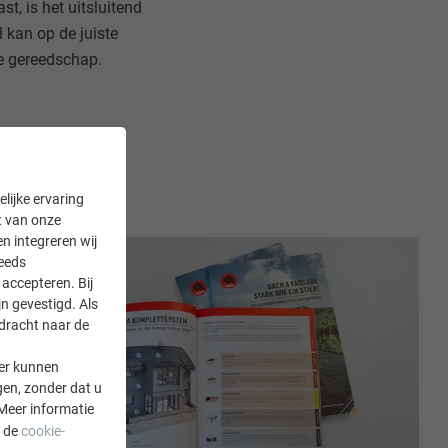
, is het uitsluitend
 kan op de juiste
e gereedschap.
lijke ervaring
it van onze
en integreren wij
teeds
accepteren. Bij
n gevestigd. Als
rdracht naar de
er kunnen
gen, zonder dat u
Meer informatie
a de
cookie-