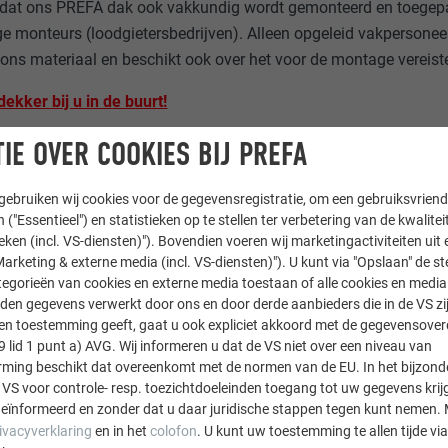
dat ons PREFA dak ook vakkundig wordt gemonteerd en toegepast
ge monteurs (loodgietersbedrijven). Alleen opgeleid vakpersoneel
ns materiaal en beschikt ook over het voor de montage vereist
ekker bij u in de buurt!
IE OVER COOKIES BIJ PREFA
ebruiken wij cookies voor de gegevensregistratie, om een gebruiksvriende
 ("Essentieel") en statistieken op te stellen ter verbetering van de kwalite
ieken (incl. VS-diensten)"). Bovendien voeren wij marketingactiviteiten uit 
arketing & externe media (incl. VS-diensten)"). U kunt via "Opslaan" de s
egorieën van cookies en externe media toestaan of alle cookies en media 
den gegevens verwerkt door ons en door derde aanbieders die in de VS zij
sten toestemming geeft, gaat u ook expliciet akkoord met de gegevensove
9 lid 1 punt a) AVG. Wij informeren u dat de VS niet over een niveau van
ing beschikt dat overeenkomt met de normen van de EU. In het bijzond
 VS voor controle- resp. toezichtdoeleinden toegang tot uw gegevens krij
eïnformeerd en zonder dat u daar juridische stappen tegen kunt nemen. 
ivacyverklaring
en in het
colofon
. U kunt uw toestemming te allen tijde vi