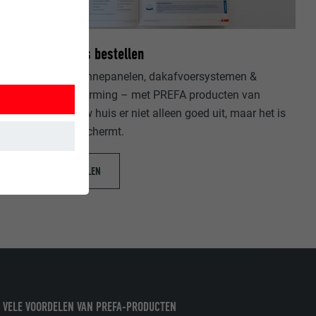
Gratis brochures bestellen
Daken, gevels, zonnepanelen, dakafvoersystemen &
hoogwaterbescherming – met PREFA producten van
aluminium ziet uw huis er niet alleen goed uit, maar het is
ook optimaal beschermt.
GRATIS BESTELLEN
 wordt
ordt gebruikt.
 VELE VOORDELEN VAN PREFA-PRODUCTEN