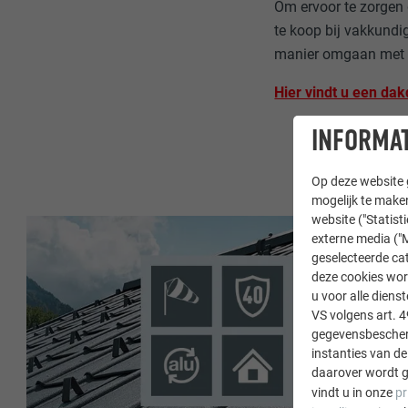
Om ervoor te zorgen 
te koop bij vakkundi
manier omgaan met o
Hier vindt u een dakd
INFORMAT
Op deze website g
mogelijk te maken
website ("Statist
externe media ("M
geselecteerde cat
deze cookies wor
u voor alle dien
VS volgens art. 4
gegevensbescherm
instanties van de
daarover wordt g
vindt u in onze
pr