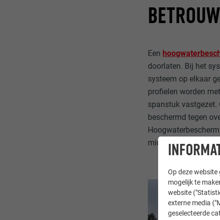
BETROUW
Een
hoogwaterbesc
doorlaten. Bij het s
systeem op elkaar ge
profielen worden me
spanstuk vastgezet. 
beschermd tegen ove
Hoogwaterbescherming
middenkolom en dich
INFORMAT
Op deze website g
mogelijk te maken
website ("Statist
externe media ("M
geselecteerde cat