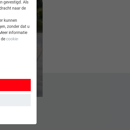
n gevestigd. Als
rdracht naar de
er kunnen
gen, zonder dat u
Meer informatie
a de
cookie-
M
 wordt