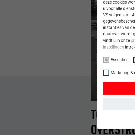
deze cookies wor
u voor alle dien
VS volgens art. 4
gegevensbescherm
instanties van de
daarover wordt g
vindt u in onze
pr
instellingen
intre
Essentieel
Marketing & 
TOEPASSI
ESSENTIEEL
OVERSTR
Cookies van de 
gewaarborgd dat