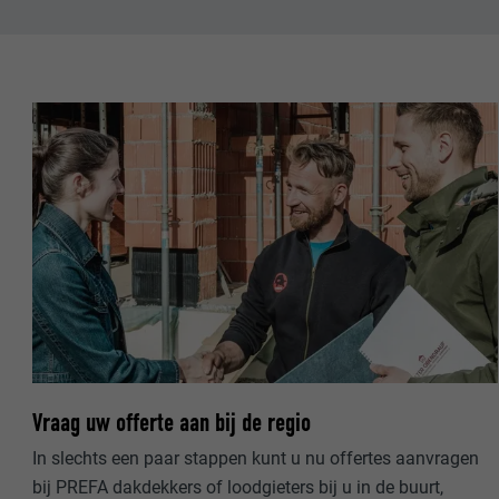
NAAM
STATISTIEKEN (
AANBIEDER
De "Statistieke
Informatie word
VERVALTIJD
NAAM
DOEL
MARKETING & E
AANBIEDER
"Marketing & ex
gebruikt om gep
VERVALTIJD
websites te ob
NAAM
meer nodig voo
DOEL
AANBIEDER
NAAM
VERVALTIJD
Vraag uw offerte aan bij de regio
AANBIEDER
NAAM
In slechts een paar stappen kunt u nu offertes aanvragen
VERVALTIJD
AANBIEDER
bij PREFA dakdekkers of loodgieters bij u in de buurt,
DOEL