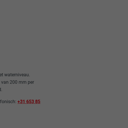
et waterniveau.
en van 200 mm per
rd.
efonisch:
+31 653 85