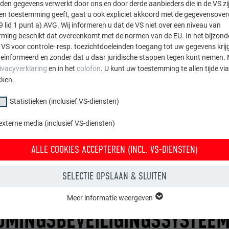
den gegevens verwerkt door ons en door derde aanbieders die in de VS zij
sten toestemming geeft, gaat u ook expliciet akkoord met de gegevensove
9 lid 1 punt a) AVG. Wij informeren u dat de VS niet over een niveau van
ing beschikt dat overeenkomt met de normen van de EU. In het bijzond
 VS voor controle- resp. toezichtdoeleinden toegang tot uw gegevens krij
eïnformeerd en zonder dat u daar juridische stappen tegen kunt nemen. 
ivacyverklaring
en in het
colofon
. U kunt uw toestemming te allen tijde vi
kken.
Statistieken (inclusief VS-diensten)
externe media (inclusief VS-diensten)
ALLE COOKIES ACCEPTEREN (INCL. VS-DIENSTEN)
SELECTIE OPSLAAN & SLUITEN
NG VAN HET PREFA
Meer informatie weergeven
OMINGSBEVEILIGINGSSYSTEE
groep "Essentieel" zijn nodig voor basisfuncties van de website. Hierdoor
 de website onberispelijk werkt.