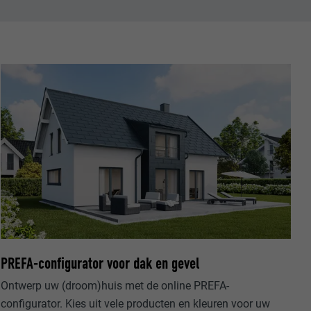
ordt gebruikt.
-toepassingen
op de PHP-
eergegeven.
de aanbieders)
schillende
toestemming
ische gegevens
ker.
PREFA-configurator voor dak en gevel
Ontwerp uw (droom)huis met de online PREFA-
in-extension.
configurator. Kies uit vele producten en kleuren voor uw
lke