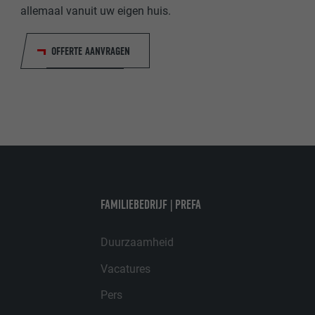
allemaal vanuit uw eigen huis.
VERVALTIJD
OFFERTE AANVRAGEN
DOEL
DOEL
NAAM
NAAM
AANBIEDER
AANBIEDER
VERVALTIJD
VERVALTIJD
FAMILIEBEDRIJF | PREFA
DOEL
DOEL
Duurzaamheid
Vacatures
NAAM
NAAM
Pers
AANBIEDER
AANBIEDER