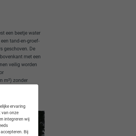
st een beetje water
een tand-en-groef-
ers geschoven. De
e bovenkant met een
inen veilig worden
or
en m²) zonder
lijke ervaring
it van onze
en integreren wij
teeds
accepteren. Bij