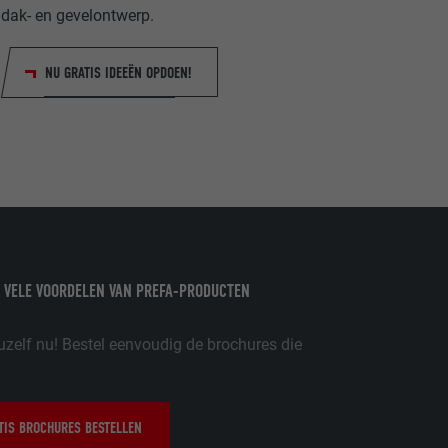
dak- en gevelontwerp.
nstellingen
w
NU GRATIS IDEEËN OPDOEN!
oet worden
nvragen te
er
 VELE VOORDELEN VAN PREFA-PRODUCTEN
ische gegevens
website op.
ker.
uzelf nu! Bestel eenvoudig de brochures die
IS BROCHURES BESTELLEN