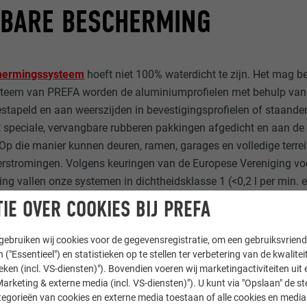
BARE BESCHERMING
hermingssysteem
hoeft niet 100% waterdicht te zijn. Het mag be
ysteem van PREFA worden de aluminiumprofielen met behulp van 
stapeld en aan weerszijden in bevestigingsprofielen of staand
t speciale, vervangbare rubberen pakkingen afgedicht en aan d
Op die manier kunnen deuren, ramen, garages en volledige terre
rstromingen. Volgens keuringen van de Europese Vereniging vo
 vallen onze systemen in dichtheidsklasse 1 (<0,2 l per min. 
theidsklasse 2 (0,2-0,5 l per min. en m²) met middenkolom.
IE OVER COOKIES BIJ PREFA
ebruiken wij cookies voor de gegevensregistratie, om een gebruiksvriende
 ("Essentieel") en statistieken op te stellen ter verbetering van de kwalite
ieken (incl. VS-diensten)"). Bovendien voeren wij marketingactiviteiten uit 
arketing & externe media (incl. VS-diensten)"). U kunt via "Opslaan" de s
egorieën van cookies en externe media toestaan of alle cookies en media 