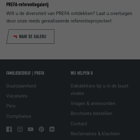
PREFA-referentiegalerij
VERVALTIJD
1 dag
NAAM
lang
Wilt u de diversiteit van PREFA ontdekken? Laat u overtuigen
door onze reeds gerealiseerde referentieprojecten!
Registreert een eenduidige ID, die gebruikt
AANBIEDER
ads.linkedin.com
wordt om statistische gegevens te
DOEL
genereren m.b.t. het gebruik van de
NAAR DE GALERIJ
VERVALTIJD
Sessie
website door de bezoeker.
Slaat de door de gebruiker geselecteerde
DOEL
taalversie van een website op.
NAAM
_gaexp
FAMILIEBEDRIJF | PREFA
WIJ HELPEN U
AANBIEDER
Google Optimize
NAAM
lang
Duurzaamheid
Dakdekkers bij u in de buurt
VERVALTIJD
90 dagen
vinden
Vacatures
AANBIEDER
LinkedIn
Vragen & antwoorden
Pers
Wordt bij wijze van test geplaatst om te
VERVALTIJD
Sessie
Brochures bestellen
controleren of de browser het plaatsen
Compliance
DOEL
van cookies toestaat. Bevat geen
Contact
Ingesteld door LinkedIn wanneer een
identificatiekenmerken.
DOEL
website een ingebed "Volg ons"-venster
Reclamaties & klachten
bevat.