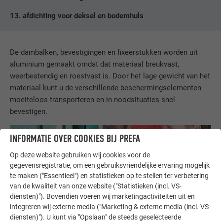
13. afdichting voor deksel en bodemhuls
De dambalken, bevestigingen en fixeerstukken worden uit
aluminium gemaakt omdat dat materiaal breukvast,
weerbestendig en roestvast is. Door het lage gewicht van het
materiaal kunt u de verschillende beschermingselementen
moeiteloos transporteren en in noodsituaties snel
bevestigen.
INFORMATIE OVER COOKIES BIJ PREFA
Op deze website gebruiken wij cookies voor de
gegevensregistratie, om een gebruiksvriendelijke ervaring mogelijk
te maken ("Essentieel") en statistieken op te stellen ter verbetering
van de kwaliteit van onze website ("Statistieken (incl. VS-
diensten)"). Bovendien voeren wij marketingactiviteiten uit en
integreren wij externe media ("Marketing & externe media (incl. VS-
diensten)"). U kunt via "Opslaan" de steeds geselecteerde