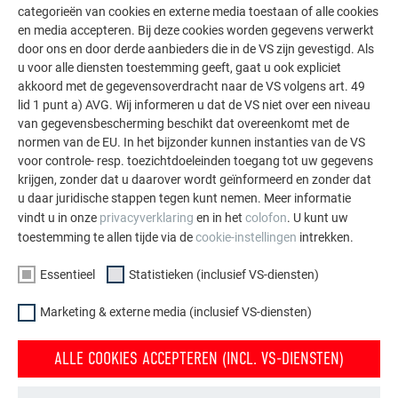
categorieën van cookies en externe media toestaan of alle cookies
O
en media accepteren. Bij deze cookies worden gegevens verwerkt
door ons en door derde aanbieders die in de VS zijn gevestigd. Als
WANDBEVESTIGINGSPROFIELEN VOOR GEBOUWBESCHERMING
u voor alle diensten toestemming geeft, gaat u ook expliciet
akkoord met de gegevensoverdracht naar de VS volgens art. 49
lid 1 punt a) AVG. Wij informeren u dat de VS niet over een niveau
van gegevensbescherming beschikt dat overeenkomt met de
normen van de EU. In het bijzonder kunnen instanties van de VS
voor controle- resp. toezichtdoeleinden toegang tot uw gegevens
krijgen, zonder dat u daarover wordt geïnformeerd en zonder dat
u daar juridische stappen tegen kunt nemen. Meer informatie
vindt u in onze
privacyverklaring
en in het
colofon
. U kunt uw
toestemming te allen tijde via de
cookie-instellingen
intrekken.
Essentieel
Statistieken (inclusief VS-diensten)
Marketing & externe media (inclusief VS-diensten)
ALLE COOKIES ACCEPTEREN (INCL. VS-DIENSTEN)