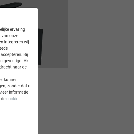
lijke ervaring
it van onze
en integreren wij
teeds
accepteren. Bij
n gevestigd. Als
rdracht naar de
er kunnen
gen, zonder dat u
Meer informatie
a de
cookie-