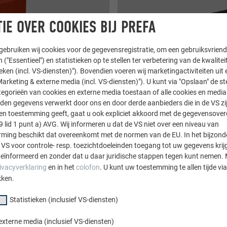
IE OVER COOKIES BIJ PREFA
ebruiken wij cookies voor de gegevensregistratie, om een gebruiksvriende
 ("Essentieel") en statistieken op te stellen ter verbetering van de kwalite
ieken (incl. VS-diensten)"). Bovendien voeren wij marketingactiviteiten uit 
arketing & externe media (incl. VS-diensten)"). U kunt via "Opslaan" de s
egorieën van cookies en externe media toestaan of alle cookies en media 
den gegevens verwerkt door ons en door derde aanbieders die in de VS zij
sten toestemming geeft, gaat u ook expliciet akkoord met de gegevensove
9 lid 1 punt a) AVG. Wij informeren u dat de VS niet over een niveau van
ngsvideo's
Hoeknaad - Trainingsvideo's
ing beschikt dat overeenkomt met de normen van de EU. In het bijzond
 VS voor controle- resp. toezichtdoeleinden toegang tot uw gegevens krij
eïnformeerd en zonder dat u daar juridische stappen tegen kunt nemen. 
VERDERLEZEN
ivacyverklaring
en in het
colofon
. U kunt uw toestemming te allen tijde vi
kken.
Statistieken (inclusief VS-diensten)
externe media (inclusief VS-diensten)