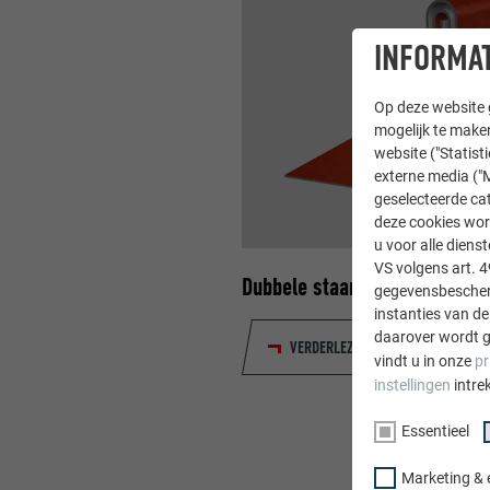
INFORMAT
Op deze website g
mogelijk te maken
website ("Statist
externe media ("M
geselecteerde cat
deze cookies wor
u voor alle dien
VS volgens art. 4
Dubbele staande fels - Traini
gegevensbescherm
instanties van de
daarover wordt g
VERDERLEZEN
vindt u in onze
pr
instellingen
intre
Essentieel
Marketing & 