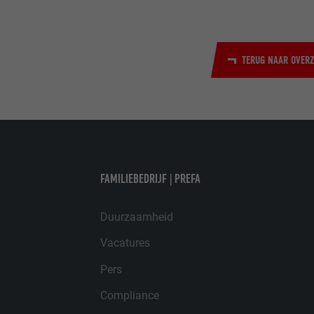
VERVALTIJD
DOEL
DOEL
TERUG NAAR OVERZ
NAAM
NAAM
AANBIEDER
AANBIEDER
VERVALTIJD
FAMILIEBEDRIJF | PREFA
VERVALTIJD
DOEL
DOEL
Duurzaamheid
Vacatures
NAAM
NAAM
Pers
AANBIEDER
AANBIEDER
Compliance