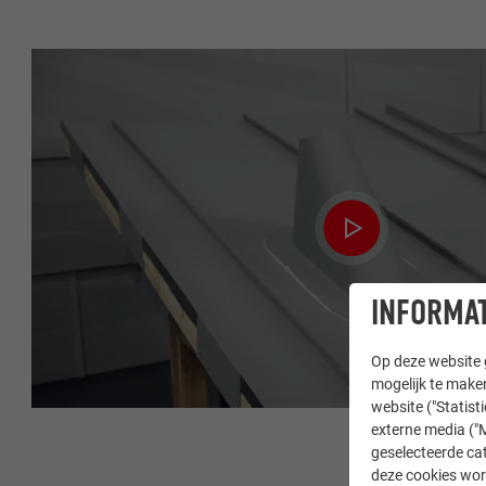
INFORMAT
Op deze website g
mogelijk te maken
website ("Statist
externe media ("M
geselecteerde cat
deze cookies wor