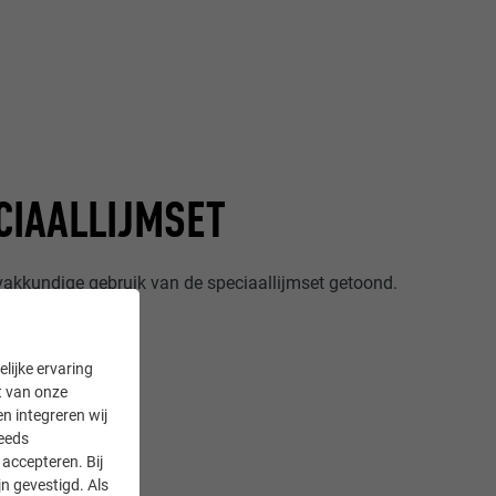
CIAALLIJMSET
 vakkundige gebruik van de speciaallijmset getoond.
lijke ervaring
it van onze
en integreren wij
teeds
accepteren. Bij
n gevestigd. Als