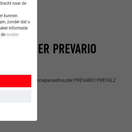
rdracht naar de
er kunnen
gen, zonder dat u
Meer informatie
a de
cookie-
EELHOUDER PREVARIO
e montage van de zonnepaneelhouder PREVARIO PREFALZ
 wordt