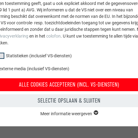
sten toestemming geeft, gaat u ook expliciet akkoord met de gegevensove
9 lid 1 punt a) AVG. Wij informeren u dat de VS niet over een niveau van
ing beschikt dat overeenkomt met de normen van de EU. In het bijzond
 VS voor controle- resp. toezichtdoeleinden toegang tot uw gegevens krij
eïnformeerd en zonder dat u daar juridische stappen tegen kunt nemen. 
ivacyverklaring
en in het
colofon
. U kunt uw toestemming te allen tijde vi
MONTAGEVIDEO
kken.
ZONNEPAN
Statistieken (inclusief VS-diensten)
PREFALZ
externe media (inclusief VS-diensten)
ALLE COOKIES ACCEPTEREN (INCL. VS-DIENSTEN)
In deze video wordt d
getoond.
SELECTIE OPSLAAN & SLUITEN
Meer informatie weergeven
groep "Essentieel" zijn nodig voor basisfuncties van de website. Hierdoor
 de website onberispelijk werkt.