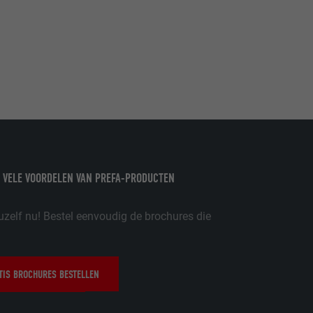
nstellingen
w
oet worden
nvragen te
er
 VELE VOORDELEN VAN PREFA-PRODUCTEN
ische gegevens
website op.
ker.
uzelf nu! Bestel eenvoudig de brochures die
IS BROCHURES BESTELLEN