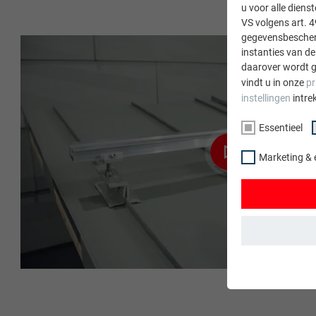
u voor alle dien
VS volgens art. 4
gegevensbescherm
instanties van de
daarover wordt g
vindt u in onze
pr
instellingen
intre
Essentieel
Marketing & 
ESSENTIEEL
Cookies van de 
gewaarborgd dat