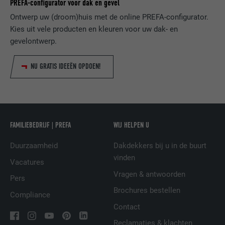
PREFA-configurator voor dak en gevel
Ontwerp uw (droom)huis met de online PREFA-configurator.
VERVALTIJD
1 dag
NAAM
lang
Kies uit vele producten en kleuren voor uw dak- en
Registreert een eenduidige ID, die gebruikt
gevelontwerp.
AANBIEDER
ads.linkedin.com
wordt om statistische gegevens te
DOEL
genereren m.b.t. het gebruik van de
NU GRATIS IDEEËN OPDOEN!
VERVALTIJD
Sessie
website door de bezoeker.
Slaat de door de gebruiker geselecteerde
DOEL
taalversie van een website op.
NAAM
_gaexp
FAMILIEBEDRIJF | PREFA
WIJ HELPEN U
AANBIEDER
Google Optimize
NAAM
lang
Duurzaamheid
Dakdekkers bij u in de buurt
VERVALTIJD
90 dagen
vinden
AANBIEDER
LinkedIn
Vacatures
Vragen & antwoorden
Wordt bij wijze van test geplaatst om te
Pers
VERVALTIJD
Sessie
controleren of de browser het plaatsen
Brochures bestellen
DOEL
Compliance
van cookies toestaat. Bevat geen
Ingesteld door LinkedIn wanneer een
Contact
identificatiekenmerken.
DOEL
website een ingebed "Volg ons"-venster
Reclamaties & klachten