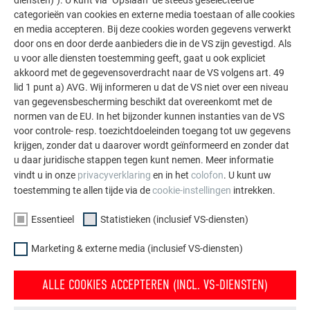
categorieën van cookies en externe media toestaan of alle cookies
en media accepteren. Bij deze cookies worden gegevens verwerkt
door ons en door derde aanbieders die in de VS zijn gevestigd. Als
u voor alle diensten toestemming geeft, gaat u ook expliciet
TERUG NAAR DE RENOVATIEGALERIJ
akkoord met de gegevensoverdracht naar de VS volgens art. 49
lid 1 punt a) AVG. Wij informeren u dat de VS niet over een niveau
van gegevensbescherming beschikt dat overeenkomt met de
normen van de EU. In het bijzonder kunnen instanties van de VS
voor controle- resp. toezichtdoeleinden toegang tot uw gegevens
krijgen, zonder dat u daarover wordt geïnformeerd en zonder dat
u daar juridische stappen tegen kunt nemen. Meer informatie
vindt u in onze
privacyverklaring
en in het
colofon
. U kunt uw
toestemming te allen tijde via de
cookie-instellingen
intrekken.
Essentieel
Statistieken (inclusief VS-diensten)
Marketing & externe media (inclusief VS-diensten)
ALLE COOKIES ACCEPTEREN (INCL. VS-DIENSTEN)
Gevelrenovatie met PREFA