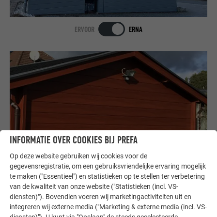
ERVOOR
ERNA
INFORMATIE OVER COOKIES BIJ PREFA
Op deze website gebruiken wij cookies voor de
gegevensregistratie, om een gebruiksvriendelijke ervaring mogelijk
ERVOOR
ERNA
te maken ("Essentieel") en statistieken op te stellen ter verbetering
van de kwaliteit van onze website ("Statistieken (incl. VS-
diensten)"). Bovendien voeren wij marketingactiviteiten uit en
integreren wij externe media ("Marketing & externe media (incl. VS-
MEER WEERGEVEN
diensten)"). U kunt via "Opslaan" de steeds geselecteerde