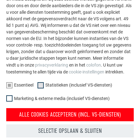
TERUG NAAR DE RENOVATIEGALERIJ
door ons en door derde aanbieders die in de VS zijn gevestigd. Als
u voor alle diensten toestemming geeft, gaat u ook expliciet
akkoord met de gegevensoverdracht naar de VS volgens art. 49
lid 1 punt a) AVG. Wij informeren u dat de VS niet over een niveau
van gegevensbescherming beschikt dat overeenkomt met de
normen van de EU. In het bijzonder kunnen instanties van de VS
voor controle- resp. toezichtdoeleinden toegang tot uw gegevens
krijgen, zonder dat u daarover wordt geïnformeerd en zonder dat
u daar juridische stappen tegen kunt nemen. Meer informatie
vindt u in onze
privacyverklaring
en in het
colofon
. U kunt uw
toestemming te allen tijde via de
cookie-instellingen
intrekken.
Essentieel
Statistieken (inclusief VS-diensten)
Marketing & externe media (inclusief VS-diensten)
Gevelrenovatie met PREFA
ALLE COOKIES ACCEPTEREN (INCL. VS-DIENSTEN)
Moderne gevelrenovatie betekent vandaag meer dan alleen
bescherming. PREFA aluminiumgevels garanderen duurzame
SELECTIE OPSLAAN & SLUITEN
kwaliteit en kunnen flexibel gecombineerd worden – ideaal