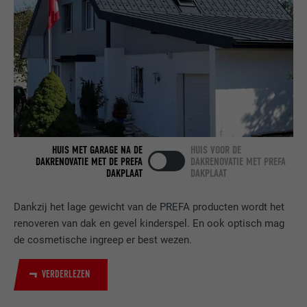
AANBIEDER
LinkedIn
VERVALTIJD
2 jaar
Gebruikt door de socialnetworking-dienst
DOEL
LinkedIn voor het volgen van het gebruik
van ingebedde diensten.
HUIS MET GARAGE NA DE
HUIS VOOR DE
NAAM
bscookie
DAKRENOVATIE MET DE PREFA
DAKRENOVATIE MET PREFA
DAKPLAAT
DAKPLAAT
AANBIEDER
LinkedIn
Dankzij het lage gewicht van de PREFA producten wordt het
VERVALTIJD
2 jaar
renoveren van dak en gevel kinderspel. En ook optisch mag
de cosmetische ingreep er best wezen.
Gebruikt door de socialnetworking-dienst
DOEL
LinkedIn voor het volgen van het gebruik
van ingebedde diensten.
VERDERLEZEN