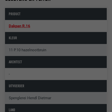
PRODUCT
Dakpan R.16
KLEUR
11 P.10 hazelnootbruin
ARCHITECT
-
UITVOERDER
Spenglerei Hendl Dietmar
LAND