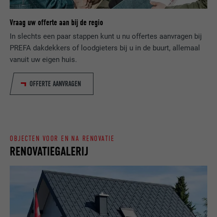
wordt om statistische gegevens te
DOEL
genereren m.b.t. het gebruik van de
VERVALTIJD
Sessie
Vraag uw offerte aan bij de regio
website door de bezoeker.
In slechts een paar stappen kunt u nu offertes aanvragen bij
Slaat de door de gebruiker geselecteerde
DOEL
PREFA dakdekkers of loodgieters bij u in de buurt, allemaal
taalversie van een website op.
NAAM
_gaexp
vanuit uw eigen huis.
AANBIEDER
Google Optimize
NAAM
lang
OFFERTE AANVRAGEN
VERVALTIJD
90 dagen
AANBIEDER
LinkedIn
Wordt bij wijze van test geplaatst om te
VERVALTIJD
Sessie
controleren of de browser het plaatsen
DOEL
OBJECTEN VOOR EN NA RENOVATIE
van cookies toestaat. Bevat geen
RENOVATIEGALERIJ
Ingesteld door LinkedIn wanneer een
identificatiekenmerken.
DOEL
website een ingebed "Volg ons"-venster
bevat.
NAAM
bcookie