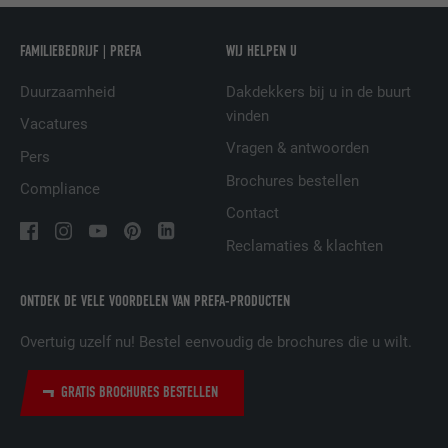
NAAM
UserMatchHistory
FAMILIEBEDRIJF | PREFA
WIJ HELPEN U
AANBIEDER
LinkedIn
Duurzaamheid
Dakdekkers bij u in de buurt
VERVALTIJD
29 dagen
vinden
Vacatures
Vragen & antwoorden
Wordt gebruikt om bezoekers op meerdere
Pers
websites te volgen, om op basis van de
Brochures bestellen
DOEL
Compliance
voorkeuren van de bezoeker relevante
Contact
reclame te presenteren.
Reclamaties & klachten
NAAM
lidc
ONTDEK DE VELE VOORDELEN VAN PREFA-PRODUCTEN
AANBIEDER
LinkedIn
Overtuig uzelf nu! Bestel eenvoudig de brochures die u wilt.
VERVALTIJD
1 dag
GRATIS BROCHURES BESTELLEN
Gebruikt door de socialnetworking-dienst
DOEL
LinkedIn voor het volgen van het gebruik