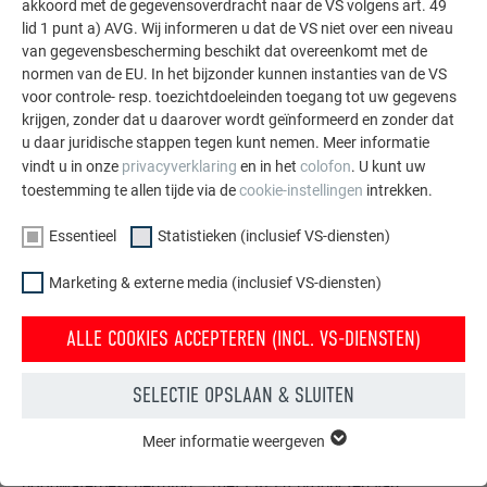
akkoord met de gegevensoverdracht naar de VS volgens art. 49
MEER REFERENTIES BEKIJKEN
lid 1 punt a) AVG. Wij informeren u dat de VS niet over een niveau
van gegevensbescherming beschikt dat overeenkomt met de
normen van de EU. In het bijzonder kunnen instanties van de VS
voor controle- resp. toezichtdoeleinden toegang tot uw gegevens
krijgen, zonder dat u daarover wordt geïnformeerd en zonder dat
u daar juridische stappen tegen kunt nemen. Meer informatie
vindt u in onze
privacyverklaring
en in het
colofon
. U kunt uw
toestemming te allen tijde via de
cookie-instellingen
intrekken.
Essentieel
Statistieken (inclusief VS-diensten)
Marketing & externe media (inclusief VS-diensten)
ALLE COOKIES ACCEPTEREN (INCL. VS-DIENSTEN)
SELECTIE OPSLAAN & SLUITEN
Gratis brochures bestellen
Meer informatie weergeven
ESSENTIEEL
Daken, gevels, zonnepanelen, dakafvoersystemen &
Cookies van de groep "Essentieel" zijn nodig voor basisfuncties
hoogwaterbescherming – met PREFA producten van