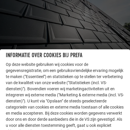
INFORMATIE OVER COOKIES BIJ PREFA
Op deze website gebruiken wij cookies voor de
ANDERE OBJECTEN
gegevensregistratie, om een gebruiksvriendelijke ervaring mogelijk
LAAT U INSPIREREN
te maken ("Essentieel") en statistieken op te stellen ter verbetering
van de kwaliteit van onze website ("Statistieken (incl. VS-
De PREFA referentiegallerij laat zien hoe veelzijdig
diensten)"). Bovendien voeren wij marketingactiviteiten uit en
aluminium kan worden toegepast. Ontdek meer
integreren wij externe media ("Marketing & externe media (incl. VS-
indrukwekkende projecten met de duurzame PREFA
diensten)"). U kunt via "Opslaan" de steeds geselecteerde
aluminiumoplossingen voor dak, zonne-energie en
categorieën van cookies en externe media toestaan of alle cookies
en media accepteren. Bij deze cookies worden gegevens verwerkt
gevel.
door ons en door derde aanbieders die in de VS zijn gevestigd. Als
u voor alle diensten toestemming geeft, gaat u ook expliciet