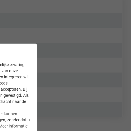
lijke ervaring
it van onze
en integreren wij
teeds
accepteren. Bij
n gevestigd. Als
rdracht naar de
er kunnen
gen, zonder dat u
Meer informatie