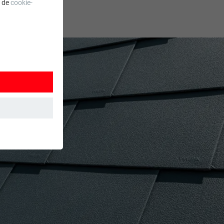
a de
cookie-
 wordt
ordt gebruikt.