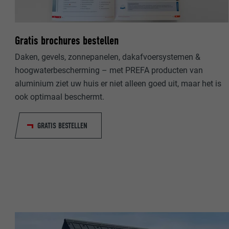
NAAM
NAAM
Gratis brochures bestellen
AANBIEDER
AANBIEDER
Daken, gevels, zonnepanelen, dakafvoersystemen &
VERVALTIJD
hoogwaterbescherming – met PREFA producten van
VERVALTIJD
aluminium ziet uw huis er niet alleen goed uit, maar het is
DOEL
ook optimaal beschermt.
DOEL
GRATIS BESTELLEN
NAAM
NAAM
AANBIEDER
AANBIEDER
VERVALTIJD
VERVALTIJD
DOEL
DOEL