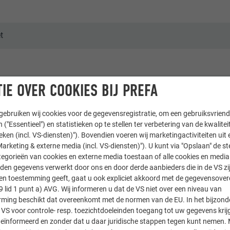
t
IE OVER COOKIES BIJ PREFA
öpf Denis, Mieming
ebruiken wij cookies voor de gegevensregistratie, om een gebruiksvriende
 ("Essentieel") en statistieken op te stellen ter verbetering van de kwalite
ieken (incl. VS-diensten)"). Bovendien voeren wij marketingactiviteiten uit 
arketing & externe media (incl. VS-diensten)"). U kunt via "Opslaan" de s
egorieën van cookies en externe media toestaan of alle cookies en media 
n & appartementsgebouwen
den gegevens verwerkt door ons en door derde aanbieders die in de VS zij
sten toestemming geeft, gaat u ook expliciet akkoord met de gegevensove
9 lid 1 punt a) AVG. Wij informeren u dat de VS niet over een niveau van
e & Wir
ing beschikt dat overeenkomt met de normen van de EU. In het bijzond
 VS voor controle- resp. toezichtdoeleinden toegang tot uw gegevens krij
eïnformeerd en zonder dat u daar juridische stappen tegen kunt nemen. 