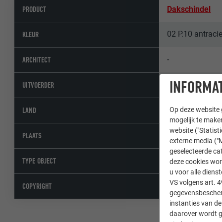
PRODUCT
Dakschindel
02 P.10 antracie
KLEUR
-
ARCHITECT
INFORMAT
Spenglerei Sch
UITVOERDER
Oostenrijk
LAND
Op deze website g
mogelijk te maken
website ("Statist
Mieming
PLAATS
externe media ("M
geselecteerde cat
Wooncomplexe
TYPE OBJECT
deze cookies wor
u voor alle dien
VS volgens art. 4
© PREFA | Croc
COPYRIGHT
gegevensbescherm
instanties van de
daarover wordt g