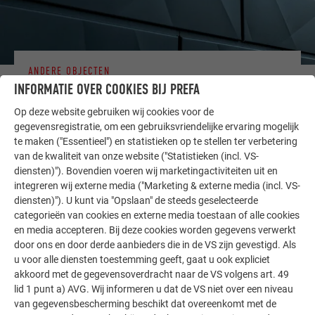
ANDERE OBJECTEN
LAAT U INSPIREREN
INFORMATIE OVER COOKIES BIJ PREFA
Op deze website gebruiken wij cookies voor de
De PREFA referentiegallerij laat zien hoe veelzijdig
gegevensregistratie, om een gebruiksvriendelijke ervaring mogelijk
aluminium kan worden toegepast. Ontdek meer
te maken ("Essentieel") en statistieken op te stellen ter verbetering
indrukwekkende projecten met de duurzame PREFA
van de kwaliteit van onze website ("Statistieken (incl. VS-
aluminiumoplossingen voor dak, zonne-energie en
diensten)"). Bovendien voeren wij marketingactiviteiten uit en
integreren wij externe media ("Marketing & externe media (incl. VS-
gevel.
diensten)"). U kunt via "Opslaan" de steeds geselecteerde
categorieën van cookies en externe media toestaan of alle cookies
en media accepteren. Bij deze cookies worden gegevens verwerkt
MEER REFERENTIES BEKIJKEN
door ons en door derde aanbieders die in de VS zijn gevestigd. Als
u voor alle diensten toestemming geeft, gaat u ook expliciet
akkoord met de gegevensoverdracht naar de VS volgens art. 49
lid 1 punt a) AVG. Wij informeren u dat de VS niet over een niveau
van gegevensbescherming beschikt dat overeenkomt met de