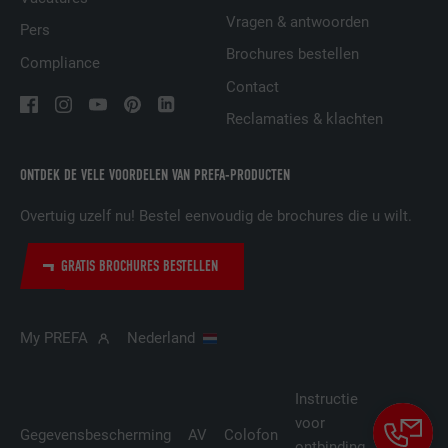
Vragen & antwoorden
Pers
VERVALTIJD
29 dagen
Brochures bestellen
Compliance
Contact
Wordt gebruikt om bezoekers op meerdere
websites te volgen, om op basis van de
Reclamaties & klachten
DOEL
voorkeuren van de bezoeker relevante
reclame te presenteren.
ONTDEK DE VELE VOORDELEN VAN PREFA-PRODUCTEN
Overtuig uzelf nu! Bestel eenvoudig de brochures die u wilt.
NAAM
lidc
GRATIS BROCHURES BESTELLEN
AANBIEDER
LinkedIn
VERVALTIJD
1 dag
My PREFA
Nederland
Gebruikt door de socialnetworking-dienst
DOEL
LinkedIn voor het volgen van het gebruik
Instructie
van ingebedde diensten.
voor
Cookie-
Gegevensbescherming
AV
Colofon
ontbinding
instellin