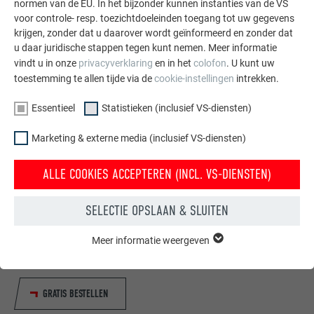
normen van de EU. In het bijzonder kunnen instanties van de VS
voor controle- resp. toezichtdoeleinden toegang tot uw gegevens
krijgen, zonder dat u daarover wordt geïnformeerd en zonder dat
u daar juridische stappen tegen kunt nemen. Meer informatie
vindt u in onze
privacyverklaring
en in het
colofon
. U kunt uw
toestemming te allen tijde via de
cookie-instellingen
intrekken.
Essentieel
Statistieken (inclusief VS-diensten)
Marketing & externe media (inclusief VS-diensten)
ALLE COOKIES ACCEPTEREN (INCL. VS-DIENSTEN)
Gratis brochures bestellen
Daken, gevels, zonnepanelen, dakafvoersystemen &
SELECTIE OPSLAAN & SLUITEN
hoogwaterbescherming – met PREFA producten van
Meer informatie weergeven
aluminium ziet uw huis er niet alleen goed uit, maar het is
ESSENTIEEL
ook optimaal beschermt.
Cookies van de groep "Essentieel" zijn nodig voor basisfuncties
van de website. Hierdoor wordt gewaarborgd dat de website
onberispelijk werkt.
GRATIS BESTELLEN