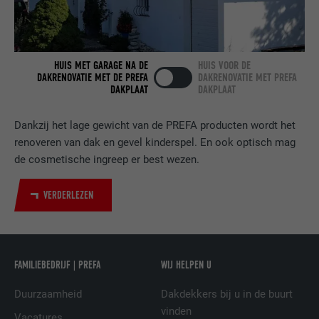
Gebruikt door de socialnetworking-dienst
DOEL
LinkedIn voor het volgen van het gebruik
van ingebedde diensten.
HUIS MET GARAGE NA DE
HUIS VOOR DE
DAKRENOVATIE MET DE PREFA
DAKRENOVATIE MET PREFA
DAKPLAAT
DAKPLAAT
NAAM
bscookie
Dankzij het lage gewicht van de PREFA producten wordt het
renoveren van dak en gevel kinderspel. En ook optisch mag
AANBIEDER
LinkedIn
de cosmetische ingreep er best wezen.
VERVALTIJD
2 jaar
VERDERLEZEN
Gebruikt door de socialnetworking-dienst
DOEL
LinkedIn voor het volgen van het gebruik
van ingebedde diensten.
FAMILIEBEDRIJF | PREFA
WIJ HELPEN U
NAAM
UserMatchHistory
Duurzaamheid
Dakdekkers bij u in de buurt
vinden
Vacatures
AANBIEDER
LinkedIn