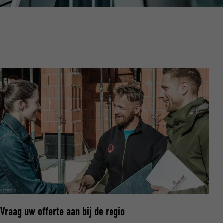
ische gegevens
website op.
ker.
olg ons"-
rowser het
Vraag uw offerte aan bij de regio
erken.