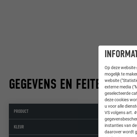
INFORMAT
Op deze website g
mogelijk te maken
GEGEVENS EN FEITEN
website ("Statist
externe media ("M
geselecteerde cat
deze cookies wor
u voor alle dien
PRODUCT
Daklosange 44 
VS volgens art. 4
gegevensbescherm
instanties van de
43 P.10 steengri
KLEUR
daarover wordt g