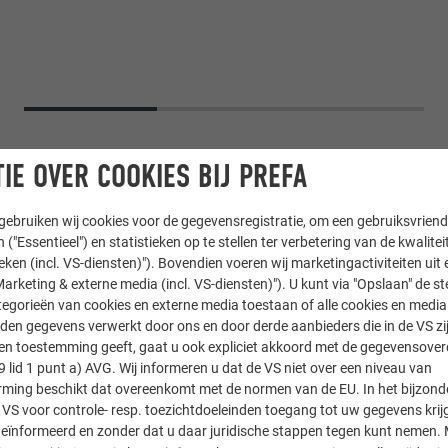
IE OVER COOKIES BIJ PREFA
ebruiken wij cookies voor de gegevensregistratie, om een gebruiksvriende
 ("Essentieel") en statistieken op te stellen ter verbetering van de kwalite
ieken (incl. VS-diensten)"). Bovendien voeren wij marketingactiviteiten uit 
arketing & externe media (incl. VS-diensten)"). U kunt via "Opslaan" de s
egorieën van cookies en externe media toestaan of alle cookies en media 
den gegevens verwerkt door ons en door derde aanbieders die in de VS zij
sten toestemming geeft, gaat u ook expliciet akkoord met de gegevensove
× 44
,
Gevellosange 44 × 44
9 lid 1 punt a) AVG. Wij informeren u dat de VS niet over een niveau van
ing beschikt dat overeenkomt met de normen van de EU. In het bijzond
 VS voor controle- resp. toezichtdoeleinden toegang tot uw gegevens krij
js
eïnformeerd en zonder dat u daar juridische stappen tegen kunt nemen. 