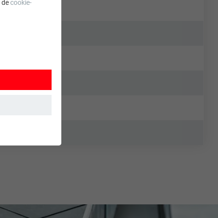
a de
cookie-
 wordt
ordt gebruikt.