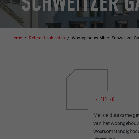
SCHWEITZER G
Home
Referentieobjecten
Woongebouw Albert Schweitzer G
INLEIDING
Met de duurzame gev
van het woongebouw 
weersomstandighed