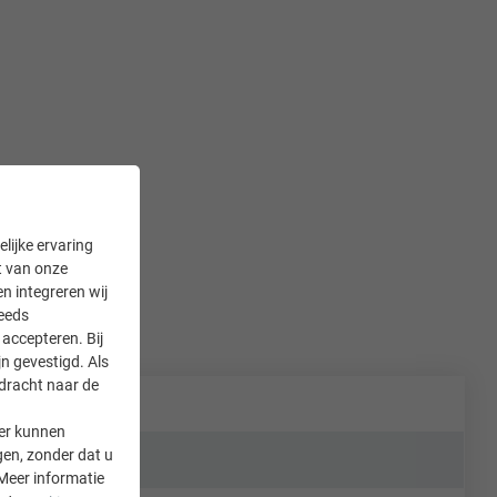
lijke ervaring
it van onze
en integreren wij
teeds
accepteren. Bij
n gevestigd. Als
rdracht naar de
er kunnen
gen, zonder dat u
Meer informatie