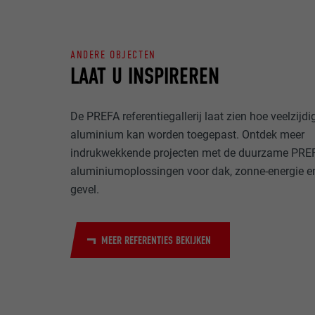
NAAM
DOEL
ANDERE OBJECTEN
MARKETING & E
AANBIEDER
LAAT U INSPIREREN
"Marketing & ex
gebruikt om gep
VERVALTIJD
websites te ob
NAAM
De PREFA referentiegallerij laat zien hoe veelzijdi
meer nodig voo
DOEL
aluminium kan worden toegepast. Ontdek meer
AANBIEDER
NAAM
indrukwekkende projecten met de duurzame PRE
VERVALTIJD
aluminiumoplossingen voor dak, zonne-energie e
AANBIEDER
NAAM
gevel.
VERVALTIJD
AANBIEDER
DOEL
MEER REFERENTIES BEKIJKEN
VERVALTIJD
DOEL
DOEL