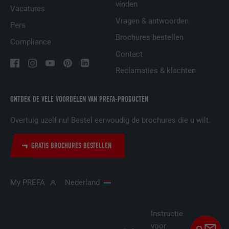
vinden
AANBIEDER
LinkedIn
Vacatures
Vragen & antwoorden
Pers
VERVALTIJD
29 dagen
Brochures bestellen
Compliance
Wordt gebruikt om bezoekers op meerdere
Contact
websites te volgen, om op basis van de
DOEL
Reclamaties & klachten
voorkeuren van de bezoeker relevante
reclame te presenteren.
ONTDEK DE VELE VOORDELEN VAN PREFA-PRODUCTEN
NAAM
lidc
Overtuig uzelf nu! Bestel eenvoudig de brochures die u wilt.
AANBIEDER
LinkedIn
GRATIS BROCHURES BESTELLEN
VERVALTIJD
1 dag
My PREFA
Nederland
Gebruikt door de socialnetworking-dienst
DOEL
LinkedIn voor het volgen van het gebruik
van ingebedde diensten.
Instructie
voor
Cookie-