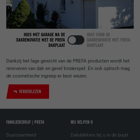
VERVALTIJD
2 jaar
Gebruikt door de socialnetworking-dienst
DOEL
LinkedIn voor het volgen van het gebruik
van ingebedde diensten.
HUIS MET GARAGE NA DE
HUIS VOOR DE
DAKRENOVATIE MET DE PREFA
DAKRENOVATIE MET PREFA
DAKPLAAT
DAKPLAAT
NAAM
bscookie
Dankzij het lage gewicht van de PREFA producten wordt het
AANBIEDER
LinkedIn
renoveren van dak en gevel kinderspel. En ook optisch mag
de cosmetische ingreep er best wezen.
VERVALTIJD
2 jaar
VERDERLEZEN
Gebruikt door de socialnetworking-dienst
DOEL
LinkedIn voor het volgen van het gebruik
van ingebedde diensten.
FAMILIEBEDRIJF | PREFA
WIJ HELPEN U
NAAM
UserMatchHistory
Duurzaamheid
Dakdekkers bij u in de buurt