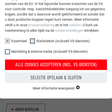
normen van de EU. In het bijzonder kunnen instanties van de VS
voor controle- resp. toezichtdoeleinden toegang tot uw gegevens
krijgen, zonder dat u daarover wordt geïnformeerd en zonder dat
u daar juridische stappen tegen kunt nemen. Meer informatie
vindt u in onze
privacyverklaring
en in het
colofon
. U kunt uw
toestemming te allen tijde via de
cookie-instellingen
intrekken.
Essentieel
Statistieken (inclusief VS-diensten)
Marketing & externe media (inclusief VS-diensten)
ALLE COOKIES ACCEPTEREN (INCL. VS-DIENSTEN)
Gratis brochures bestellen
SELECTIE OPSLAAN & SLUITEN
Daken, gevels, zonnepanelen, dakafvoersystemen &
hoogwaterbescherming – met PREFA producten van
Meer informatie weergeven
ESSENTIEEL
aluminium ziet uw huis er niet alleen goed uit, maar het is
Cookies van de groep "Essentieel" zijn nodig voor basisfuncties
ook optimaal beschermt.
van de website. Hierdoor wordt gewaarborgd dat de website
onberispelijk werkt.
GRATIS BESTELLEN