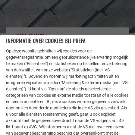
ANDERE OBJECTEN
INFORMATIE OVER COOKIES BIJ PREFA
LAAT U INSPIREREN
Op deze website gebruiken wij cookies voor de
De PREFA referentiegallerij laat zien hoe veelzijdig
gegevensregistratie, om een gebruiksvriendelijke ervaring mogelijk
te maken ("Essentieel") en statistieken op te stellen ter verbetering
aluminium kan worden toegepast. Ontdek meer
van de kwaliteit van onze website ("Statistieken (incl. VS-
indrukwekkende projecten met de duurzame PREFA
diensten)"). Bovendien voeren wij marketingactiviteiten uit en
aluminiumoplossingen voor dak, zonne-energie en
integreren wij externe media ("Marketing & externe media (incl. VS-
gevel.
diensten)"). U kunt via "Opslaan" de steeds geselecteerde
categorieën van cookies en externe media toestaan of alle cookies
en media accepteren. Bij deze cookies worden gegevens verwerkt
MEER REFERENTIES BEKIJKEN
door ons en door derde aanbieders die in de VS zijn gevestigd. Als
u voor alle diensten toestemming geeft, gaat u ook expliciet
akkoord met de gegevensoverdracht naar de VS volgens art. 49
lid 1 punt a) AVG. Wij informeren u dat de VS niet over een niveau
van gegevensbescherming beschikt dat overeenkomt met de