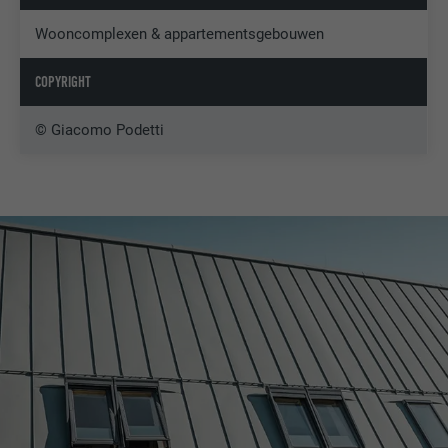
Wooncomplexen & appartementsgebouwen
COPYRIGHT
© Giacomo Podetti