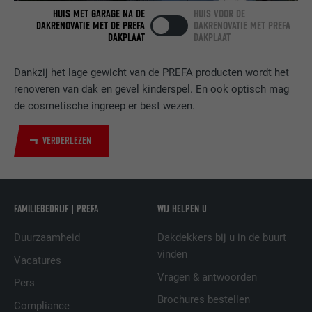
Gebruikt door de socialnetworking-dienst
HUIS MET GARAGE NA DE
HUIS VOOR DE
DOEL
LinkedIn voor het volgen van het gebruik
DAKRENOVATIE MET DE PREFA
DAKRENOVATIE MET PREFA
van ingebedde diensten.
DAKPLAAT
DAKPLAAT
Dankzij het lage gewicht van de PREFA producten wordt het
NAAM
bscookie
renoveren van dak en gevel kinderspel. En ook optisch mag
de cosmetische ingreep er best wezen.
AANBIEDER
LinkedIn
VERDERLEZEN
VERVALTIJD
2 jaar
Gebruikt door de socialnetworking-dienst
DOEL
LinkedIn voor het volgen van het gebruik
van ingebedde diensten.
FAMILIEBEDRIJF | PREFA
WIJ HELPEN U
Duurzaamheid
Dakdekkers bij u in de buurt
vinden
NAAM
UserMatchHistory
Vacatures
Vragen & antwoorden
Pers
AANBIEDER
LinkedIn
Brochures bestellen
Compliance