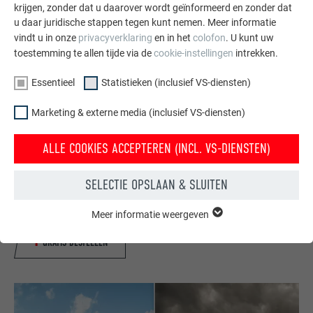
krijgen, zonder dat u daarover wordt geïnformeerd en zonder dat
u daar juridische stappen tegen kunt nemen. Meer informatie
vindt u in onze
privacyverklaring
en in het
colofon
. U kunt uw
toestemming te allen tijde via de
cookie-instellingen
intrekken.
Essentieel
Statistieken (inclusief VS-diensten)
Marketing & externe media (inclusief VS-diensten)
Gratis brochures bestellen
ALLE COOKIES ACCEPTEREN (INCL. VS-DIENSTEN)
Daken, gevels, zonnepanelen, dakafvoersystemen &
hoogwaterbescherming – met PREFA producten van
SELECTIE OPSLAAN & SLUITEN
aluminium ziet uw huis er niet alleen goed uit, maar het is
ook optimaal beschermt.
Meer informatie weergeven
ESSENTIEEL
Cookies van de groep "Essentieel" zijn nodig voor basisfuncties
GRATIS BESTELLEN
van de website. Hierdoor wordt gewaarborgd dat de website
onberispelijk werkt.
Cookie-informatie weergeven
NAAM
PHPSESSID