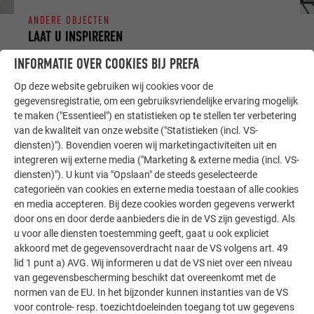
ANDERE OBJECTEN
LAAT U INSPIREREN
INFORMATIE OVER COOKIES BIJ PREFA
De PREFA referentiegallerij laat zien hoe veelzijdig
aluminium kan worden toegepast. Ontdek meer
Op deze website gebruiken wij cookies voor de
gegevensregistratie, om een gebruiksvriendelijke ervaring mogelijk
indrukwekkende projecten met de duurzame PREFA
te maken ("Essentieel") en statistieken op te stellen ter verbetering
aluminiumoplossingen voor dak, zonne-energie en
van de kwaliteit van onze website ("Statistieken (incl. VS-
gevel.
diensten)"). Bovendien voeren wij marketingactiviteiten uit en
integreren wij externe media ("Marketing & externe media (incl. VS-
diensten)"). U kunt via "Opslaan" de steeds geselecteerde
MEER REFERENTIES BEKIJKEN
categorieën van cookies en externe media toestaan of alle cookies
en media accepteren. Bij deze cookies worden gegevens verwerkt
door ons en door derde aanbieders die in de VS zijn gevestigd. Als
u voor alle diensten toestemming geeft, gaat u ook expliciet
akkoord met de gegevensoverdracht naar de VS volgens art. 49
lid 1 punt a) AVG. Wij informeren u dat de VS niet over een niveau
van gegevensbescherming beschikt dat overeenkomt met de
normen van de EU. In het bijzonder kunnen instanties van de VS
voor controle- resp. toezichtdoeleinden toegang tot uw gegevens