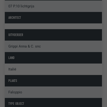
07 P.10 lichtgrijs
ARCHITECT
UITVOERDER
Grippi Anna & C. snc
LAND
Italië
PLAATS
Faloppio
TYPE OBJECT