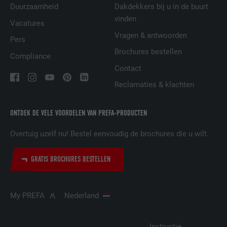
Duurzaamheid
Dakdekkers bij u in de buurt
AANBIEDER
LinkedIn
vinden
Vacatures
VERVALTIJD
29 dagen
Vragen & antwoorden
Pers
Brochures bestellen
Compliance
Wordt gebruikt om bezoekers op meerdere
Contact
websites te volgen, om op basis van de
DOEL
voorkeuren van de bezoeker relevante
Reclamaties & klachten
reclame te presenteren.
ONTDEK DE VELE VOORDELEN VAN PREFA-PRODUCTEN
NAAM
lidc
Overtuig uzelf nu! Bestel eenvoudig de brochures die u wilt.
AANBIEDER
LinkedIn
GRATIS BROCHURES BESTELLEN
VERVALTIJD
1 dag
Gebruikt door de socialnetworking-dienst
My PREFA
Nederland
DOEL
LinkedIn voor het volgen van het gebruik
van ingebedde diensten.
Instructie