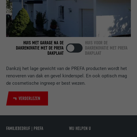
VERVALTIJD
2 jaar
Gebruikt door de socialnetworking-dienst
DOEL
LinkedIn voor het volgen van het gebruik
van ingebedde diensten.
HUIS MET GARAGE NA DE
HUIS VOOR DE
DAKRENOVATIE MET DE PREFA
DAKRENOVATIE MET PREFA
DAKPLAAT
DAKPLAAT
NAAM
bscookie
Dankzij het lage gewicht van de PREFA producten wordt het
AANBIEDER
LinkedIn
renoveren van dak en gevel kinderspel. En ook optisch mag
VERVALTIJD
2 jaar
de cosmetische ingreep er best wezen.
Gebruikt door de socialnetworking-dienst
VERDERLEZEN
DOEL
LinkedIn voor het volgen van het gebruik
van ingebedde diensten.
FAMILIEBEDRIJF | PREFA
WIJ HELPEN U
NAAM
UserMatchHistory