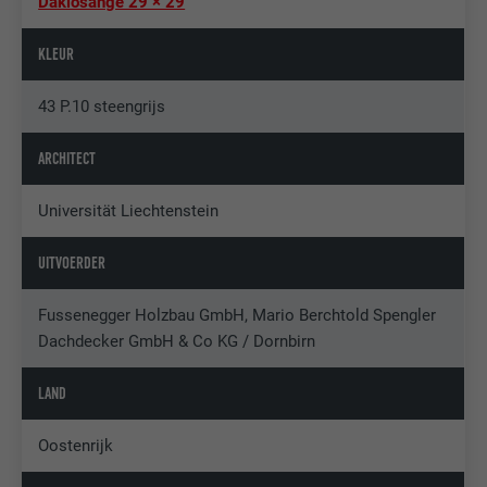
Daklosange 29 × 29
KLEUR
43 P.10 steengrijs
ARCHITECT
Universität Liechtenstein
UITVOERDER
Fussenegger Holzbau GmbH, Mario Berchtold Spengler
Dachdecker GmbH & Co KG / Dornbirn
LAND
Oostenrijk