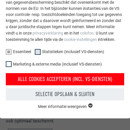
van gegevensbescherming beschikt dat overeenkomt met de
normen van de EU. In het bijzonder kunnen instanties van de VS
voor controle- resp. toezichtdoeleinden toegang tot uw gegevens
krijgen, zonder dat u daarover wordt geïnformeerd en zonder dat
u daar juridische stappen tegen kunt nemen. Meer informatie
vindt u in onze
privacyverklaring
en in het
colofon
. U kunt uw
toestemming te allen tijde via de
cookie-instellingen
intrekken.
Essentieel
Statistieken (inclusief VS-diensten)
Marketing & externe media (inclusief VS-diensten)
ALLE COOKIES ACCEPTEREN (INCL. VS-DIENSTEN)
Gratis brochures bestellen
SELECTIE OPSLAAN & SLUITEN
Daken, gevels, zonnepanelen, dakafvoersystemen &
Meer informatie weergeven
hoogwaterbescherming – met PREFA producten van
ESSENTIEEL
aluminium ziet uw huis er niet alleen goed uit, maar het is
Cookies van de groep "Essentieel" zijn nodig voor basisfuncties
ook optimaal beschermt.
van de website. Hierdoor wordt gewaarborgd dat de website
onberispelijk werkt.