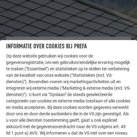
INFORMATIE OVER COOKIES BIJ PREFA
ANDERE OBJECTEN
LAAT U INSPIREREN
Op deze website gebruiken wij cookies voor de
gegevensregistratie, om een gebruiksvriendelijke ervaring mogelijk
De PREFA referentiegallerij laat zien hoe veelzijdig
te maken ("Essentieel") en statistieken op te stellen ter verbetering
aluminium kan worden toegepast. Ontdek meer
van de kwaliteit van onze website ("Statistieken (incl. VS-
indrukwekkende projecten met de duurzame PREFA
diensten)"). Bovendien voeren wij marketingactiviteiten uit en
integreren wij externe media ("Marketing & externe media (incl. VS-
aluminiumoplossingen voor dak, zonne-energie en
diensten)"). U kunt via "Opslaan" de steeds geselecteerde
gevel.
categorieën van cookies en externe media toestaan of alle cookies
en media accepteren. Bij deze cookies worden gegevens verwerkt
door ons en door derde aanbieders die in de VS zijn gevestigd. Als
MEER REFERENTIES BEKIJKEN
u voor alle diensten toestemming geeft, gaat u ook expliciet
akkoord met de gegevensoverdracht naar de VS volgens art. 49
lid 1 punt a) AVG. Wij informeren u dat de VS niet over een niveau