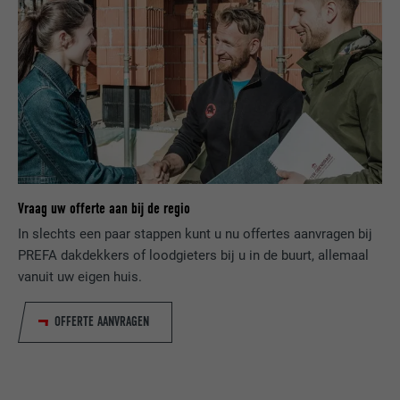
VERVALTIJD
1 dag
NAAM
lang
Registreert een eenduidige ID, die gebruikt
AANBIEDER
ads.linkedin.com
wordt om statistische gegevens te
DOEL
genereren m.b.t. het gebruik van de
VERVALTIJD
Sessie
website door de bezoeker.
Slaat de door de gebruiker geselecteerde
DOEL
taalversie van een website op.
NAAM
_gaexp
Vraag uw offerte aan bij de regio
AANBIEDER
Google Optimize
In slechts een paar stappen kunt u nu offertes aanvragen bij
NAAM
lang
PREFA dakdekkers of loodgieters bij u in de buurt, allemaal
VERVALTIJD
90 dagen
vanuit uw eigen huis.
AANBIEDER
LinkedIn
Wordt bij wijze van test geplaatst om te
VERVALTIJD
Sessie
OFFERTE AANVRAGEN
controleren of de browser het plaatsen
DOEL
van cookies toestaat. Bevat geen
Ingesteld door LinkedIn wanneer een
identificatiekenmerken.
DOEL
website een ingebed "Volg ons"-venster
bevat.