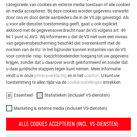
categorieën van cookies en externe media toestaan of alle cookies
De PREFA referentiegallerij laat zien hoe veelzijdig
en media accepteren. Bij deze cookies worden gegevens verwerkt
door ons en door derde aanbieders die in de VS zijn gevestigd. Als
aluminium kan worden toegepast. Ontdek meer
u voor alle diensten toestemming geeft, gaat u ook expliciet
indrukwekkende projecten met de duurzame PREFA
akkoord met de gegevensoverdracht naar de VS volgens art. 49
aluminiumoplossingen voor dak, zonne-energie en
lid 1 punt a) AVG. Wij informeren u dat de VS niet over een niveau
gevel.
van gegevensbescherming beschikt dat overeenkomt met de
normen van de EU. In het bijzonder kunnen instanties van de VS
voor controle- resp. toezichtdoeleinden toegang tot uw gegevens
MEER REFERENTIES BEKIJKEN
krijgen, zonder dat u daarover wordt geïnformeerd en zonder dat
u daar juridische stappen tegen kunt nemen. Meer informatie
vindt u in onze
privacyverklaring
en in het
colofon
. U kunt uw
toestemming te allen tijde via de
cookie-instellingen
intrekken.
Essentieel
Statistieken (inclusief VS-diensten)
Marketing & externe media (inclusief VS-diensten)
ALLE COOKIES ACCEPTEREN (INCL. VS-DIENSTEN)