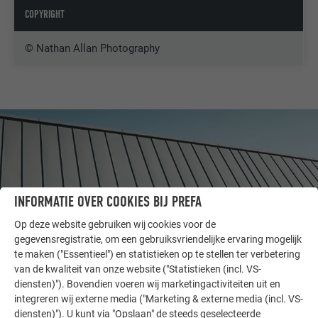
COPYRIGHT
© Nathan Allan Photography
INFORMATIE OVER COOKIES BIJ PREFA
Op deze website gebruiken wij cookies voor de
gegevensregistratie, om een gebruiksvriendelijke ervaring mogelijk
te maken ("Essentieel") en statistieken op te stellen ter verbetering
van de kwaliteit van onze website ("Statistieken (incl. VS-
diensten)"). Bovendien voeren wij marketingactiviteiten uit en
ANDERE OBJECTEN
integreren wij externe media ("Marketing & externe media (incl. VS-
LAAT U INSPIREREN
diensten)"). U kunt via "Opslaan" de steeds geselecteerde