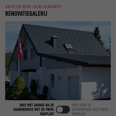
OBJECTEN VOOR EN NA RENOVATIE
RENOVATIEGALERIJ
NAAM
bcookie
AANBIEDER
LinkedIn
VERVALTIJD
2 jaar
Gebruikt door de socialnetworking-dienst
DOEL
LinkedIn voor het volgen van het gebruik
van ingebedde diensten.
NAAM
bscookie
AANBIEDER
LinkedIn
VERVALTIJD
2 jaar
HUIS MET GARAGE NA DE
HUIS VOOR DE
DAKRENOVATIE MET DE PREFA
DAKRENOVATIE MET PREFA
DAKPLAAT
DAKPLAAT
Gebruikt door de socialnetworking-dienst