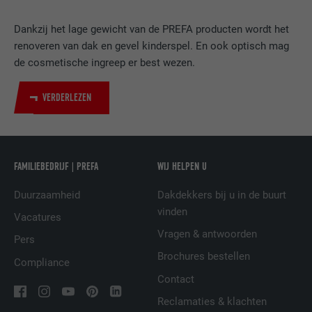
DOEL
LinkedIn voor het volgen van het gebruik
Dankzij het lage gewicht van de PREFA producten wordt het
van ingebedde diensten.
renoveren van dak en gevel kinderspel. En ook optisch mag
de cosmetische ingreep er best wezen.
NAAM
UserMatchHistory
VERDERLEZEN
AANBIEDER
LinkedIn
VERVALTIJD
29 dagen
FAMILIEBEDRIJF | PREFA
WIJ HELPEN U
Wordt gebruikt om bezoekers op meerdere
websites te volgen, om op basis van de
DOEL
Duurzaamheid
Dakdekkers bij u in de buurt
voorkeuren van de bezoeker relevante
vinden
Vacatures
reclame te presenteren.
Vragen & antwoorden
Pers
Brochures bestellen
Compliance
NAAM
lidc
Contact
AANBIEDER
LinkedIn
Reclamaties & klachten