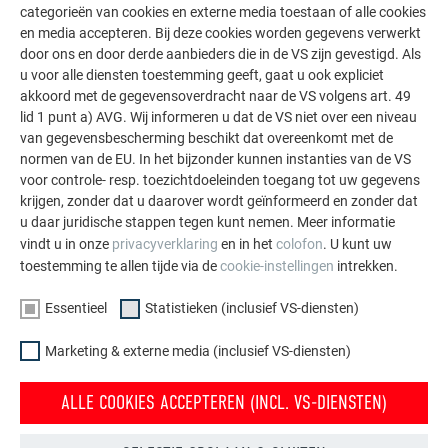
categorieën van cookies en externe media toestaan of alle cookies
De PREFA referentiegallerij laat zien hoe veelzijdig
en media accepteren. Bij deze cookies worden gegevens verwerkt
aluminium kan worden toegepast. Ontdek meer
door ons en door derde aanbieders die in de VS zijn gevestigd. Als
u voor alle diensten toestemming geeft, gaat u ook expliciet
indrukwekkende projecten met de duurzame PREFA
akkoord met de gegevensoverdracht naar de VS volgens art. 49
aluminiumoplossingen voor dak, zonne-energie en
lid 1 punt a) AVG. Wij informeren u dat de VS niet over een niveau
gevel.
van gegevensbescherming beschikt dat overeenkomt met de
normen van de EU. In het bijzonder kunnen instanties van de VS
voor controle- resp. toezichtdoeleinden toegang tot uw gegevens
MEER REFERENTIES BEKIJKEN
krijgen, zonder dat u daarover wordt geïnformeerd en zonder dat
u daar juridische stappen tegen kunt nemen. Meer informatie
vindt u in onze
privacyverklaring
en in het
colofon
. U kunt uw
toestemming te allen tijde via de
cookie-instellingen
intrekken.
Essentieel
Statistieken (inclusief VS-diensten)
Marketing & externe media (inclusief VS-diensten)
ALLE COOKIES ACCEPTEREN (INCL. VS-DIENSTEN)