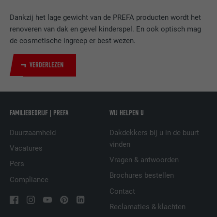
DOEL
LinkedIn voor het volgen van het gebruik
Dankzij het lage gewicht van de PREFA producten wordt het
van ingebedde diensten.
renoveren van dak en gevel kinderspel. En ook optisch mag
de cosmetische ingreep er best wezen.
NAAM
UserMatchHistory
VERDERLEZEN
AANBIEDER
LinkedIn
VERVALTIJD
29 dagen
FAMILIEBEDRIJF | PREFA
WIJ HELPEN U
Wordt gebruikt om bezoekers op meerdere
websites te volgen, om op basis van de
Duurzaamheid
Dakdekkers bij u in de buurt
DOEL
voorkeuren van de bezoeker relevante
vinden
Vacatures
reclame te presenteren.
Vragen & antwoorden
Pers
Brochures bestellen
Compliance
NAAM
lidc
Contact
AANBIEDER
LinkedIn
Reclamaties & klachten