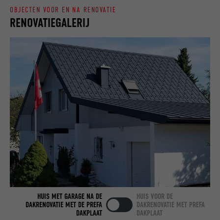
OBJECTEN VOOR EN NA RENOVATIE
RENOVATIEGALERIJ
NAAM
bcookie
AANBIEDER
LinkedIn
VERVALTIJD
2 jaar
Gebruikt door de socialnetworking-dienst
DOEL
LinkedIn voor het volgen van het gebruik
van ingebedde diensten.
NAAM
bscookie
AANBIEDER
LinkedIn
VERVALTIJD
2 jaar
HUIS MET GARAGE NA DE
HUIS VOOR DE
DAKRENOVATIE MET DE PREFA
DAKRENOVATIE MET PREFA
DAKPLAAT
DAKPLAAT
Gebruikt door de socialnetworking-dienst