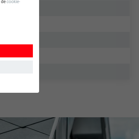
a de
cookie-
 wordt
ordt gebruikt.