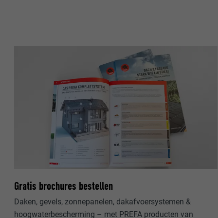
NAAM
NAAM
AANBIEDER
AANBIEDER
VERVALTIJD
VERVALTIJD
DOEL
DOEL
NAAM
NAAM
AANBIEDER
AANBIEDER
VERVALTIJD
VERVALTIJD
Gratis brochures bestellen
DOEL
DOEL
Daken, gevels, zonnepanelen, dakafvoersystemen &
hoogwaterbescherming – met PREFA producten van