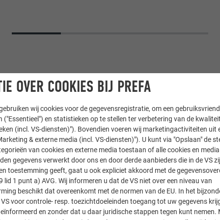
IE OVER COOKIES BIJ PREFA
ebruiken wij cookies voor de gegevensregistratie, om een gebruiksvriende
 ("Essentieel") en statistieken op te stellen ter verbetering van de kwalite
ieken (incl. VS-diensten)"). Bovendien voeren wij marketingactiviteiten uit 
arketing & externe media (incl. VS-diensten)"). U kunt via "Opslaan" de s
egorieën van cookies en externe media toestaan of alle cookies en media 
llosange 44 × 44
den gegevens verwerkt door ons en door derde aanbieders die in de VS zij
sten toestemming geeft, gaat u ook expliciet akkoord met de gegevensove
9 lid 1 punt a) AVG. Wij informeren u dat de VS niet over een niveau van
ing beschikt dat overeenkomt met de normen van de EU. In het bijzond
 VS voor controle- resp. toezichtdoeleinden toegang tot uw gegevens krij
bH
eïnformeerd en zonder dat u daar juridische stappen tegen kunt nemen. 