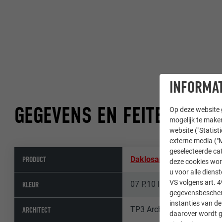
INFORMAT
GEGEVENS EN FEITEN
Op deze website g
mogelijk te maken
website ("Statist
externe media ("M
geselecteerde cat
PRODUCT
Daklosange 44 × 44
,
Geve
deze cookies wor
u voor alle dien
VS volgens art. 4
07 P.10 lichtgrijs
KLEUR
gegevensbescherm
instanties van de
TP3 Architektenk ZT Gm
ARCHITECT
daarover wordt g