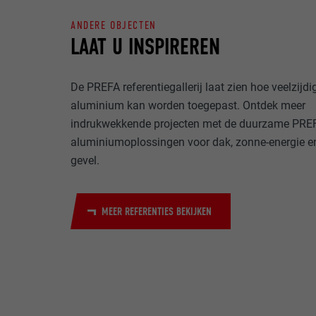
ANDERE OBJECTEN
NAAM
LAAT U INSPIREREN
DOEL
MARKETING & E
AANBIEDER
"Marketing & ex
De PREFA referentiegallerij laat zien hoe veelzijdi
gebruikt om gep
VERVALTIJD
websites te ob
aluminium kan worden toegepast. Ontdek meer
NAAM
meer nodig voo
indrukwekkende projecten met de duurzame PRE
DOEL
AANBIEDER
aluminiumoplossingen voor dak, zonne-energie e
NAAM
gevel.
VERVALTIJD
AANBIEDER
NAAM
MEER REFERENTIES BEKIJKEN
VERVALTIJD
AANBIEDER
DOEL
VERVALTIJD
DOEL
DOEL