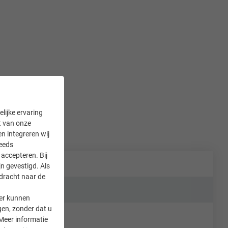
lijke ervaring
it van onze
en integreren wij
teeds
accepteren. Bij
n gevestigd. Als
rdracht naar de
er kunnen
gen, zonder dat u
Meer informatie