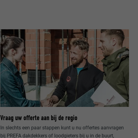
ische gegevens
website op.
ker.
Vraag uw offerte aan bij de regio
olg ons"-
rowser het
In slechts een paar stappen kunt u nu offertes aanvragen
erken.
bij PREFA dakdekkers of loodgieters bij u in de buurt,