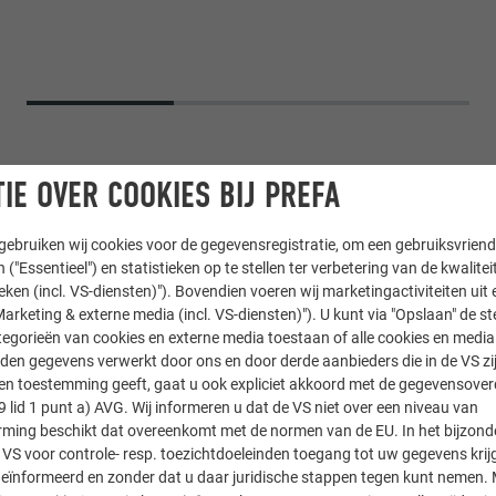
IE OVER COOKIES BIJ PREFA
ebruiken wij cookies voor de gegevensregistratie, om een gebruiksvriende
 ("Essentieel") en statistieken op te stellen ter verbetering van de kwalite
ieken (incl. VS-diensten)"). Bovendien voeren wij marketingactiviteiten uit 
arketing & externe media (incl. VS-diensten)"). U kunt via "Opslaan" de s
egorieën van cookies en externe media toestaan of alle cookies en media 
den gegevens verwerkt door ons en door derde aanbieders die in de VS zij
hindel
sten toestemming geeft, gaat u ook expliciet akkoord met de gegevensove
9 lid 1 punt a) AVG. Wij informeren u dat de VS niet over een niveau van
ing beschikt dat overeenkomt met de normen van de EU. In het bijzond
 VS voor controle- resp. toezichtdoeleinden toegang tot uw gegevens krij
eïnformeerd en zonder dat u daar juridische stappen tegen kunt nemen. 
g. Jakub Našinec en Aleš Kubalík