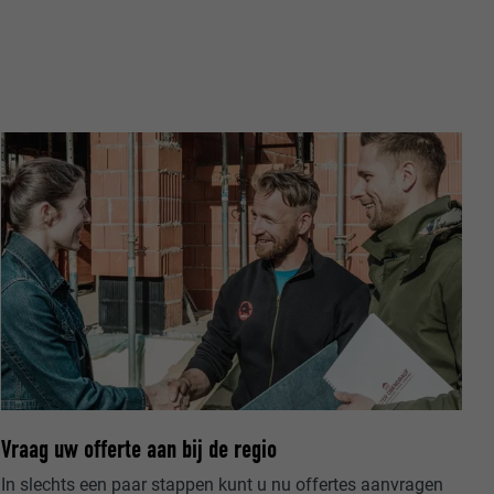
ische gegevens
website op.
ker.
olg ons"-
rowser het
Vraag uw offerte aan bij de regio
erken.
In slechts een paar stappen kunt u nu offertes aanvragen