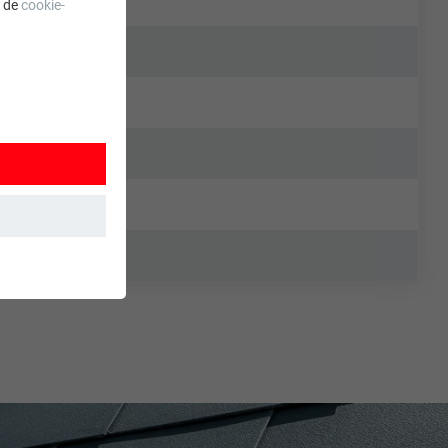
a de
cookie-
 wordt
ordt gebruikt.