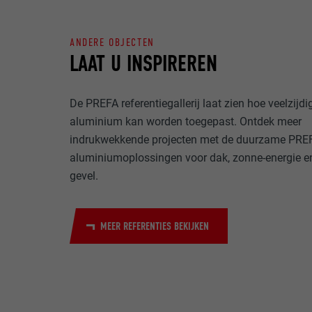
NAAM
ANDERE OBJECTEN
DOEL
LAAT U INSPIREREN
MARKETING & E
AANBIEDER
"Marketing & ex
gebruikt om gep
VERVALTIJD
websites te ob
De PREFA referentiegallerij laat zien hoe veelzijdi
NAAM
meer nodig voo
aluminium kan worden toegepast. Ontdek meer
DOEL
AANBIEDER
indrukwekkende projecten met de duurzame PRE
NAAM
aluminiumoplossingen voor dak, zonne-energie e
VERVALTIJD
gevel.
AANBIEDER
NAAM
VERVALTIJD
AANBIEDER
DOEL
MEER REFERENTIES BEKIJKEN
VERVALTIJD
DOEL
DOEL