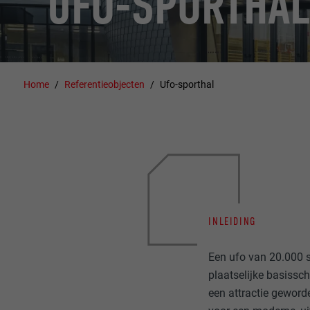
UFO-SPORTHAL
Home
Referentieobjecten
Ufo-sporthal
INLEIDING
Een ufo van 20.000 sc
plaatselijke basissc
een attractie geword