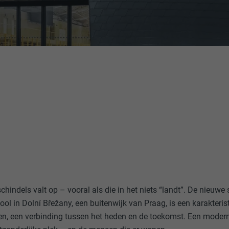
hindels valt op – vooral als die in het niets “landt”. De nieuwe
hool in Dolní Břežany, een buitenwijk van Praag, is een karakter
en, een verbinding tussen het heden en de toekomst. Een modern,