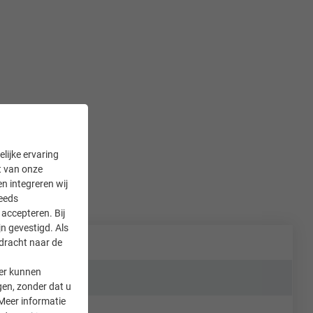
lijke ervaring
it van onze
en integreren wij
teeds
accepteren. Bij
n gevestigd. Als
rdracht naar de
er kunnen
gen, zonder dat u
Meer informatie