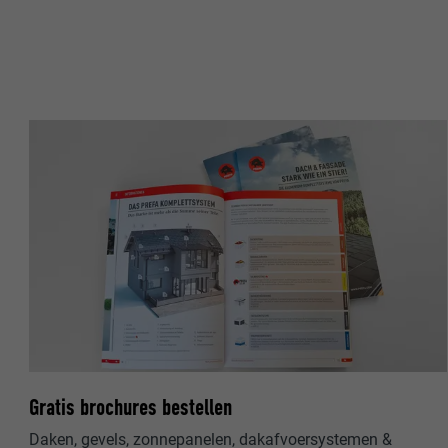
NAAM
NAAM
AANBIEDER
AANBIEDER
VERVALTIJD
VERVALTIJD
DOEL
DOEL
NAAM
NAAM
AANBIEDER
AANBIEDER
VERVALTIJD
VERVALTIJD
Gratis brochures bestellen
DOEL
DOEL
Daken, gevels, zonnepanelen, dakafvoersystemen &