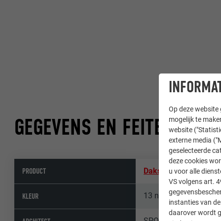
INFORMAT
Op deze website g
GEGEVENS EN FEITEN
mogelijk te maken
website ("Statist
externe media ("M
geselecteerde cat
deze cookies wor
PRODUCT
Dakschindel
,
Gevelsc
u voor alle dien
VS volgens art. 4
gegevensbescherm
13 natuurblank
KLEUR
instanties van de
daarover wordt g
SPORADICAL, Arch. In